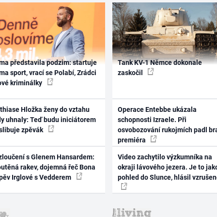
ma představila podzim: startuje
Tank KV-1 Němce dokonale
ma sport, vrací se Polabí, Zrádci
zaskočil
ové kriminálky
thiase Hložka ženy do vztahu
Operace Entebbe ukázala
dy uhnaly: Teď budu iniciátorem
schopnosti Izraele. Při
 slibuje zpěvák
osvobozování rukojmích padl br
premiéra
zloučení s Glenem Hansardem:
Video zachytilo výzkumníka na
outěná rakev, dojemná řeč Bona
okraji lávového jezera. Je to jak
zpěv Irglové s Vedderem
pohled do Slunce, hlásil vzruše