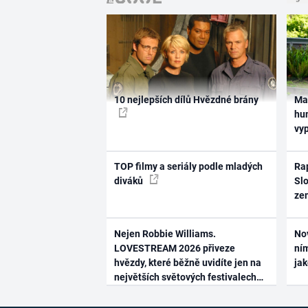
10 nejlepších dílů Hvězdné brány
Ma
hum
vy
TOP filmy a seriály podle mladých
Rap
diváků
Slo
ze
Nejen Robbie Williams.
No
LOVESTREAM 2026 přiveze
ním
hvězdy, které běžně uvidíte jen na
ja
největších světových festivalech