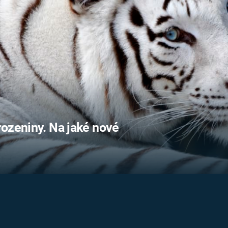
FILMY VERS
REALITA
UFO A
MIMOZEMŠŤANÉ
HORORY VE
REALITA
UTAJENÉ PŘÍBĚHY
ČESKÝCH DĚJIN
OPTICKÉ ILU
KLAMY
ALTERNATIVNÍ
HISTORIE
rozeniny. Na jaké nové