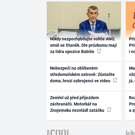
Nikdy nezpochybňujte voliče ANO,
Pri
smál se Staněk. Dle průzkumu mají
Pri
za lídra opozice Babiše
i n
Nebezpečí na oblíbeném
Ma
středomořském ostrově: Zůstaňte
vž
doma, hrozí ozbrojenci ve videu
já,
Zemřel už před příjezdem
Ro
záchranářů. Motorkář na
Pr
Znojemsku nezvládl zatáčku
a 