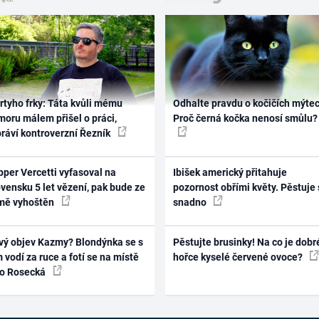
rtyho frky: Táta kvůli mému
Odhalte pravdu o kočičích mýtec
oru málem přišel o práci,
Proč černá kočka nenosí smůlu?
práví kontroverzní Řezník
per Vercetti vyfasoval na
Ibišek americký přitahuje
vensku 5 let vězení, pak bude ze
pozornost obřími květy. Pěstuje 
mě vyhoštěn
snadno
vý objev Kazmy? Blondýnka se s
Pěstujte brusinky! Na co je dobr
 vodí za ruce a fotí se na místě
hořce kyselé červené ovoce?
ko Rosecká