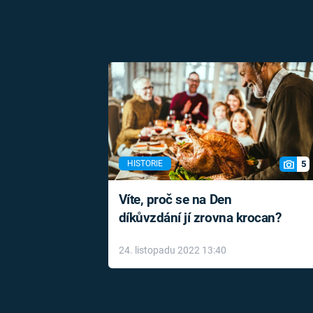
5
HISTORIE
Víte, proč se na Den
díkůvzdání jí zrovna krocan?
24. listopadu 2022 13:40