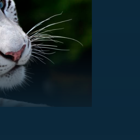
US
RSUS
ZE A