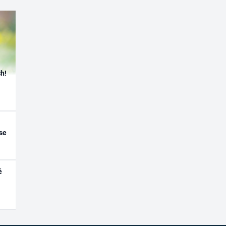
h!
se
é