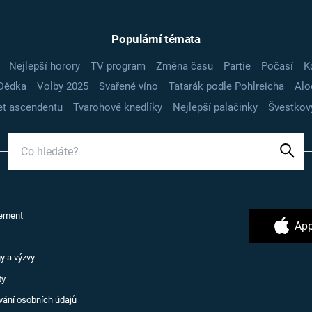
Populární témata
Nejlepší horory
TV program
Změna času
Partie
Počasí
K
Dědka
Volby 2025
Svařené víno
Tatarák podle Pohlreicha
Alo
t ascendentu
Tvarohové knedlíky
Nejlepší palačinky
Švestkov
ement
App
y a výzvy
ty
vání osobních údajů