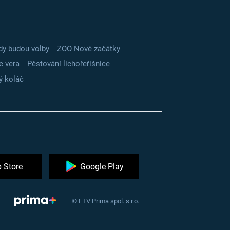
dy budou volby
ZOO Nové začátky
e vera
Pěstování lichořeřišnice
ý koláč
 Store
Google Play
© FTV Prima spol. s r.o.