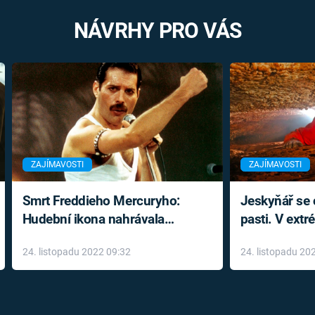
NÁVRHY PRO VÁS
ZAJÍMAVOSTI
ZAJÍMAVOSTI
Smrt Freddieho Mercuryho:
Jeskyňář se c
Hudební ikona nahrávala
pasti. V ext
až do konce života a odmítala
prožil noční
24. listopadu 2022 09:32
24. listopadu 20
léky
klaustrofobi