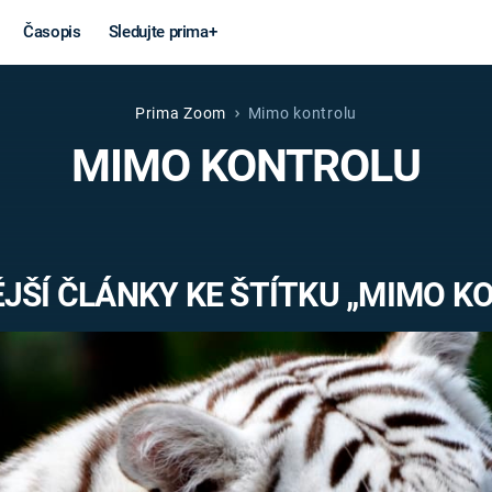
Časopis
Sledujte prima+
Prima Zoom
Mimo kontrolu
Věda a
Války
MIMO KONTROLU
technika
STUDENÁ V
KORONAVIRUS
VÁLKA VE
VIETNAMU
VESMÍR
JŠÍ ČLÁNKY KE ŠTÍTKU „MIMO K
VÁLEČNÉ FI
MARS
SERIÁLY
Záhady a
Zajímav
konspirace