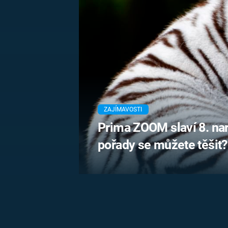
MARIE TEREZIE
ADOLF HITLER
NAPOLEON
BONAPARTE
ATENTÁT NA
REINHARDA
BRITSKÁ
HEYDRICHA
KRÁLOVSKÁ
RODINA
PRVNÍ SVĚTOVÁ
VÁLKA
ZAJÍMAVOSTI
Prima ZOOM slaví 8. na
pořady se můžete těšit?