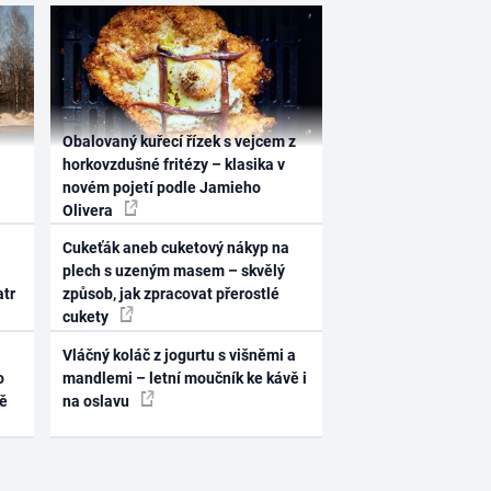
Obalovaný kuřecí řízek s vejcem z
horkovzdušné fritézy – klasika v
novém pojetí podle Jamieho
Olivera
Cukeťák aneb cuketový nákyp na
plech s uzeným masem – skvělý
atr
způsob, jak zpracovat přerostlé
cukety
Vláčný koláč z jogurtu s višněmi a
o
mandlemi – letní moučník ke kávě i
ně
na oslavu