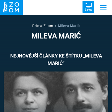
ŽIVĚ
Trendy:
ZRÁDCI
UFO
DRUHÁ SVĚTOVÁ VÁLKA
Prima Zoom
Mileva Marić
MILEVA MARIĆ
ZÁHADY
VETŘELCI DÁVNOVĚKU
NEJNOVĚJŠÍ ČLÁNKY KE ŠTÍTKU „MILEVA
MARIĆ“
Témata
Témata
Pořady
TV Program