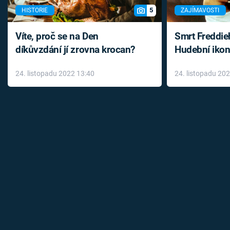
5
HISTORIE
ZAJÍMAVOSTI
Víte, proč se na Den
Smrt Freddie
díkůvzdání jí zrovna krocan?
Hudební ikon
až do konce 
24. listopadu 2022 13:40
24. listopadu 20
léky