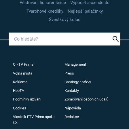
Pěstování lichořeřišnice
Výpočet ascendentu
Tvarohové knedlíky
Nejlepší palačinky
Švestkový koláč
O FTV Prima
Management
Volná místa
Press
Reklama
Castingy a výzvy
HbbTV
Kontakty
Podmínky užívání
Zpracování osobních údajů
Cookies
Nápověda
Vlastník FTV Prima spol. s
Redakce
r.o.