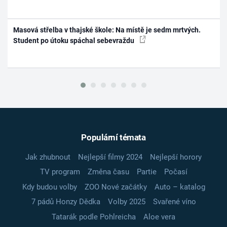
Masová střelba v thajské škole: Na místě je sedm mrtvých.
Student po útoku spáchal sebevraždu
Populární témata
Jak zhubnout
Nejlepší filmy 2024
Nejlepší horory
TV program
Změna času
Partie
Počasí
Kdy budou volby
ZOO Nové začátky
Auto – katalog
7 pádů Honzy Dědka
Volby 2025
Svařené víno
Tatarák podle Pohlreicha
Aloe vera