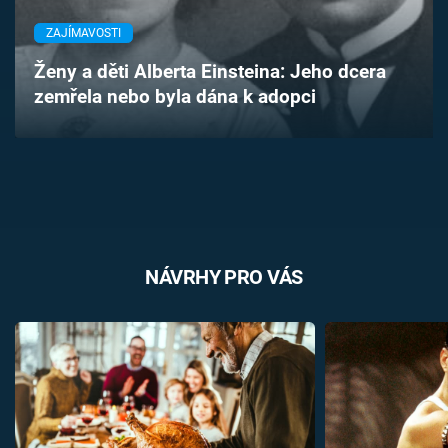
Časopis
ZAJÍMAVOSTI
Sledujte prima+
Ženy a děti Alberta Einsteina: Jeho dcera
zemřela nebo byla dána k adopci
Přihlášení
Sledujte nás
NÁVRHY PRO VÁS