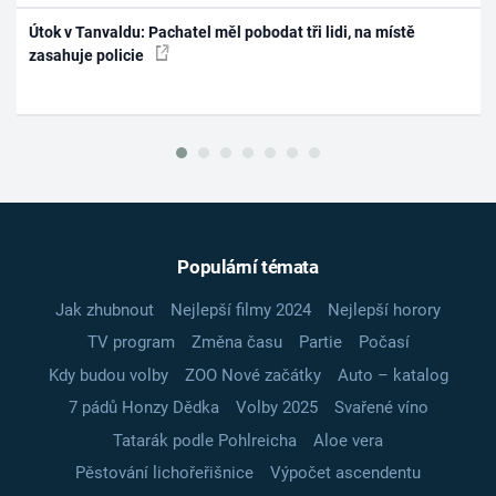
Útok v Tanvaldu: Pachatel měl pobodat tři lidi, na místě
zasahuje policie
Populární témata
Jak zhubnout
Nejlepší filmy 2024
Nejlepší horory
TV program
Změna času
Partie
Počasí
Kdy budou volby
ZOO Nové začátky
Auto – katalog
7 pádů Honzy Dědka
Volby 2025
Svařené víno
Tatarák podle Pohlreicha
Aloe vera
Pěstování lichořeřišnice
Výpočet ascendentu