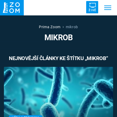
ŽIVĚ
Trendy:
ZRÁDCI
UFO
DRUHÁ SVĚTOVÁ VÁLKA
Prima Zoom
mikrob
MIKROB
ZÁHADY
VETŘELCI DÁVNOVĚKU
NEJNOVĚJŠÍ ČLÁNKY KE ŠTÍTKU „MIKROB“
Témata
Témata
Pořady
TV Program