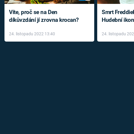
Víte, proč se na Den
Smrt Freddie
díkůvzdání jí zrovna krocan?
Hudební ikon
až do konce 
24. listopadu 2022 13:40
24. listopadu 20
léky