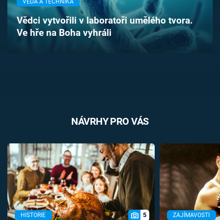
VĚDA A TECHNIKA
Časopis
Vědci vytvořili v laboratoři umělého tvora.
Ve hře na Boha vyhráli
Sledujte prima+
Přihlášení
Sledujte nás
NÁVRHY PRO VÁS
5
HISTORIE
ZAJÍMAVOSTI