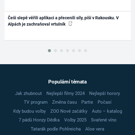
Češi slepě věřili aplikaci a přecenili síly, píší v Rakousku. V
Alpách je zachraňoval vrtulník
Populární témata
Jak zhubnout
Nejlepší filmy 2024
Nejlepší horory
TV program
Změna času
Partie
Počasí
Kdy budou volby
ZOO Nové začátky
Auto – katalog
7 pádů Honzy Dědka
Volby 2025
Svařené víno
Tatarák podle Pohlreicha
Aloe vera