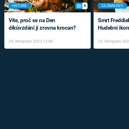
5
HISTORIE
ZAJÍMAVOSTI
Víte, proč se na Den
Smrt Freddie
díkůvzdání jí zrovna krocan?
Hudební ikon
až do konce 
24. listopadu 2022 13:40
24. listopadu 20
léky