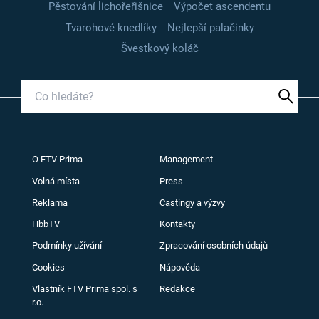
Pěstování lichořeřišnice
Výpočet ascendentu
Tvarohové knedlíky
Nejlepší palačinky
Švestkový koláč
O FTV Prima
Management
Volná místa
Press
Reklama
Castingy a výzvy
HbbTV
Kontakty
Podmínky užívání
Zpracování osobních údajů
Cookies
Nápověda
Vlastník FTV Prima spol. s
Redakce
r.o.