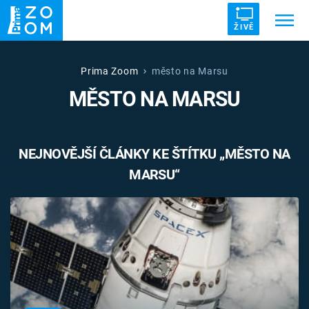
ŽIVĚ
Trendy:
ZRÁDCI
UFO
DRUHÁ SVĚTOVÁ VÁLKA
Prima Zoom
město na Marsu
MĚSTO NA MARSU
ZÁHADY
VETŘELCI DÁVNOVĚKU
NEJNOVĚJŠÍ ČLÁNKY KE ŠTÍTKU „MĚSTO NA
MARSU“
Témata
Témata
Pořady
TV Program