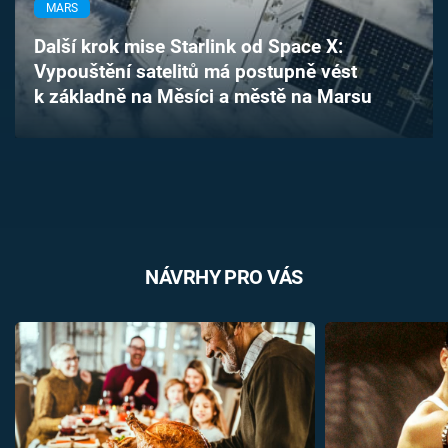
MARS
Časopis
Další krok mise Starlink od Space X:
Sledujte prima+
Vypouštění satelitů má postupně vést
k základně na Měsíci a městě na Marsu
Přihlášení
Sledujte nás
NÁVRHY PRO VÁS