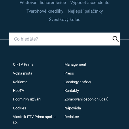
Pěstování lichořeřišnice
Výpočet ascendentu
Tvarohové knedlíky
Nejlepší palačinky
Švestkový koláč
O FTV Prima
Management
Volná místa
Press
Reklama
Castingy a výzvy
HbbTV
Kontakty
Podmínky užívání
Zpracování osobních údajů
Cookies
Nápověda
Vlastník FTV Prima spol. s
Redakce
r.o.