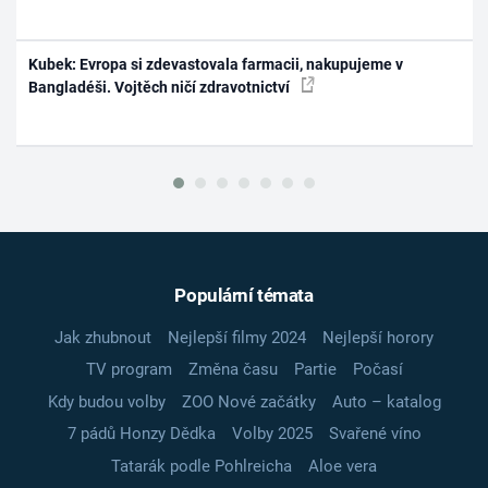
Kubek: Evropa si zdevastovala farmacii, nakupujeme v
Bangladéši. Vojtěch ničí zdravotnictví
Populární témata
Jak zhubnout
Nejlepší filmy 2024
Nejlepší horory
TV program
Změna času
Partie
Počasí
Kdy budou volby
ZOO Nové začátky
Auto – katalog
7 pádů Honzy Dědka
Volby 2025
Svařené víno
Tatarák podle Pohlreicha
Aloe vera