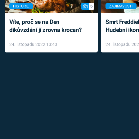
5
HISTORIE
ZAJÍMAVOSTI
Víte, proč se na Den
Smrt Freddie
díkůvzdání jí zrovna krocan?
Hudební ikon
až do konce 
24. listopadu 2022 13:40
24. listopadu 20
léky