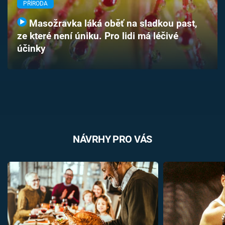
PŘÍRODA
Časopis
Masožravka láká oběť na sladkou past,
Sledujte prima+
ze které není úniku. Pro lidi má léčivé
účinky
Přihlášení
Sledujte nás
NÁVRHY PRO VÁS