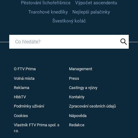
Pěstování lichořeřišnice
Výpočet ascendentu
Tvarohové knedlíky
Nejlepší palačinky
Švestkový koláč
O FTV Prima
Management
Volná místa
Press
Reklama
Castingy a výzvy
HbbTV
Kontakty
Podmínky užívání
Zpracování osobních údajů
Cookies
Nápověda
Vlastník FTV Prima spol. s
Redakce
r.o.