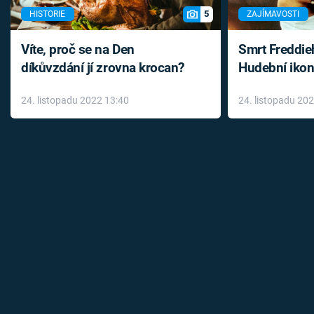
5
HISTORIE
ZAJÍMAVOSTI
Víte, proč se na Den
Smrt Freddie
díkůvzdání jí zrovna krocan?
Hudební ikon
až do konce 
24. listopadu 2022 13:40
24. listopadu 20
léky