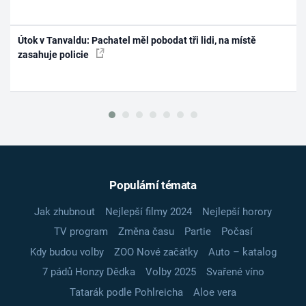
Útok v Tanvaldu: Pachatel měl pobodat tři lidi, na místě
zasahuje policie
Populární témata
Jak zhubnout
Nejlepší filmy 2024
Nejlepší horory
TV program
Změna času
Partie
Počasí
Kdy budou volby
ZOO Nové začátky
Auto – katalog
7 pádů Honzy Dědka
Volby 2025
Svařené víno
Tatarák podle Pohlreicha
Aloe vera