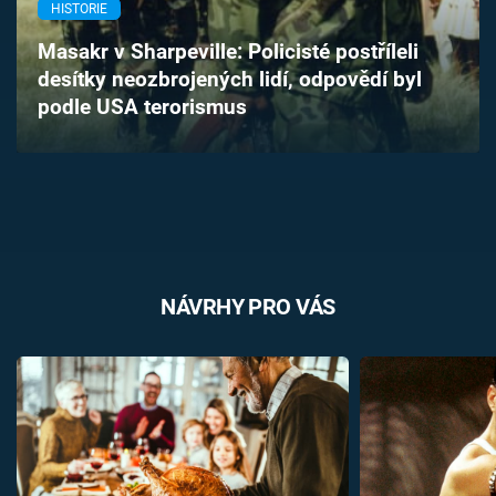
HISTORIE
Časopis
Masakr v Sharpeville: Policisté postříleli
Sledujte prima+
desítky neozbrojených lidí, odpovědí byl
podle USA terorismus
Přihlášení
Sledujte nás
NÁVRHY PRO VÁS