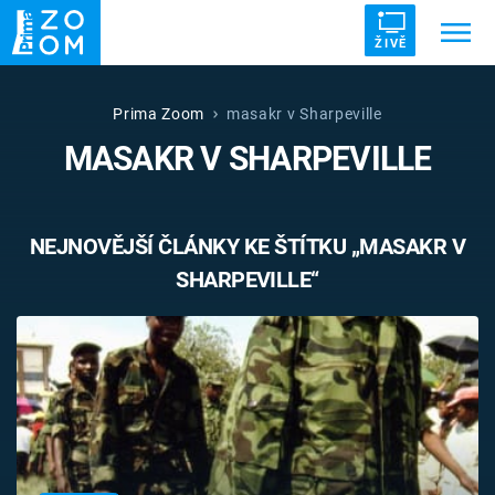
ŽIVĚ
Trendy:
ZRÁDCI
UFO
DRUHÁ SVĚTOVÁ VÁLKA
Prima Zoom
masakr v Sharpeville
MASAKR V SHARPEVILLE
ZÁHADY
VETŘELCI DÁVNOVĚKU
NEJNOVĚJŠÍ ČLÁNKY KE ŠTÍTKU „MASAKR V
SHARPEVILLE“
Témata
Témata
Pořady
TV Program