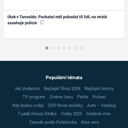
Útok v Tanvaldu: Pachatel měl pobodat tři lidi, na místě
zasahuje policie
Populární témata
Jak zhubnout
Nejlepší filmy 2024
Nejlepší horory
TV program
Změna času
Partie
Počasí
Kdy budou volby
ZOO Nové začátky
Auto – katalog
7 pádů Honzy Dědka
Volby 2025
Svařené víno
Tatarák podle Pohlreicha
Aloe vera