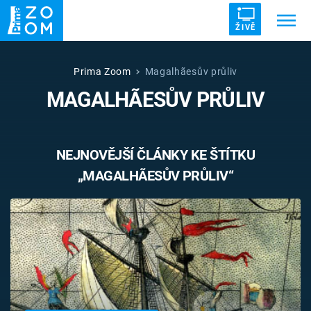
ŽIVĚ
Trendy:
ZRÁDCI
UFO
DRUHÁ SVĚTOVÁ VÁLKA
Prima Zoom
Magalhãesův průliv
MAGALHÃESŮV PRŮLIV
ZÁHADY
VETŘELCI DÁVNOVĚKU
NEJNOVĚJŠÍ ČLÁNKY KE ŠTÍTKU
„MAGALHÃESŮV PRŮLIV“
Témata
Témata
Pořady
TV Program