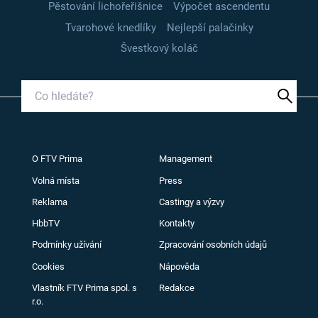
Pěstování lichořeřišnice
Výpočet ascendentu
Tvarohové knedlíky
Nejlepší palačinky
Švestkový koláč
O FTV Prima
Management
Volná místa
Press
Reklama
Castingy a výzvy
HbbTV
Kontakty
Podmínky užívání
Zpracování osobních údajů
Cookies
Nápověda
Vlastník FTV Prima spol. s
Redakce
r.o.