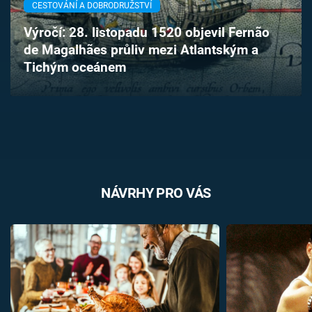
CESTOVÁNÍ A DOBRODRUŽSTVÍ
Časopis
Výročí: 28. listopadu 1520 objevil Fernão
Sledujte prima+
de Magalhães průliv mezi Atlantským a
Tichým oceánem
Přihlášení
Sledujte nás
NÁVRHY PRO VÁS