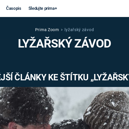
Časopis
Sledujte prima+
Prima Zoom
lyžařský závod
Věda a
Války
LYŽAŘSKÝ ZÁVOD
technika
STUDENÁ V
KORONAVIRUS
VÁLKA VE
VIETNAMU
VESMÍR
JŠÍ ČLÁNKY KE ŠTÍTKU „LYŽAŘSK
VÁLEČNÉ FI
MARS
SERIÁLY
Záhady a
Zajímav
konspirace