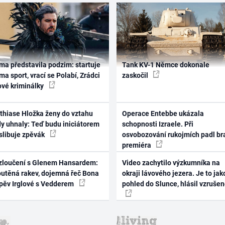
ma představila podzim: startuje
Tank KV-1 Němce dokonale
ma sport, vrací se Polabí, Zrádci
zaskočil
ové kriminálky
thiase Hložka ženy do vztahu
Operace Entebbe ukázala
dy uhnaly: Teď budu iniciátorem
schopnosti Izraele. Při
 slibuje zpěvák
osvobozování rukojmích padl br
premiéra
zloučení s Glenem Hansardem:
Video zachytilo výzkumníka na
outěná rakev, dojemná řeč Bona
okraji lávového jezera. Je to jak
zpěv Irglové s Vedderem
pohled do Slunce, hlásil vzruše