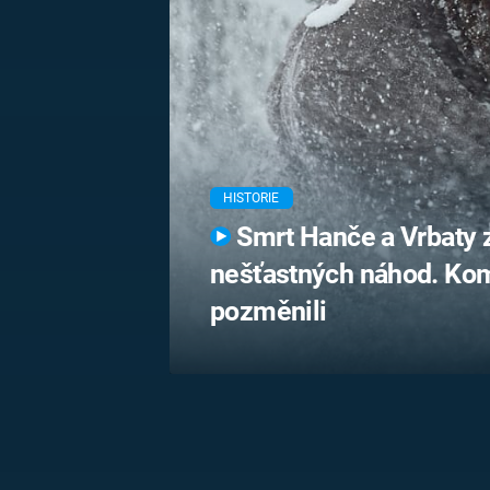
MARIE TEREZIE
ADOLF HITLER
NAPOLEON
BONAPARTE
ATENTÁT NA
REINHARDA
BRITSKÁ
HEYDRICHA
KRÁLOVSKÁ
RODINA
PRVNÍ SVĚTOVÁ
VÁLKA
HISTORIE
Smrt Hanče a Vrbaty 
nešťastných náhod. Kom
pozměnili