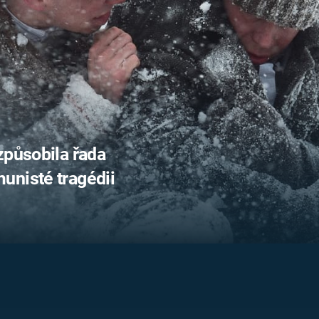
FILMY VERS
REALITA
UFO A
MIMOZEMŠŤANÉ
HORORY VE
REALITA
UTAJENÉ PŘÍBĚHY
ČESKÝCH DĚJIN
OPTICKÉ ILU
KLAMY
ALTERNATIVNÍ
HISTORIE
způsobila řada
unisté tragédii