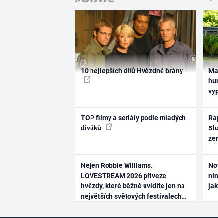
10 nejlepších dílů Hvězdné brány
Ma
hum
vy
TOP filmy a seriály podle mladých
Rap
diváků
Slo
ze
Nejen Robbie Williams.
No
LOVESTREAM 2026 přiveze
ním
hvězdy, které běžně uvidíte jen na
ja
největších světových festivalech