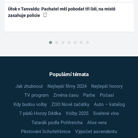
Útok v Tanvaldu: Pachatel měl pobodat tři lidi, na místě
zasahuje policie
Populární témata
Jak zhubnout
Nejlepší filmy 2024
Nejlepší horory
TV program
Změna času
Partie
Počasí
Kdy budou volby
ZOO Nové začátky
Auto – katalog
7 pádů Honzy Dědka
Volby 2025
Svařené víno
Tatarák podle Pohlreicha
Aloe vera
Pěstování lichořeřišnice
Výpočet ascendentu