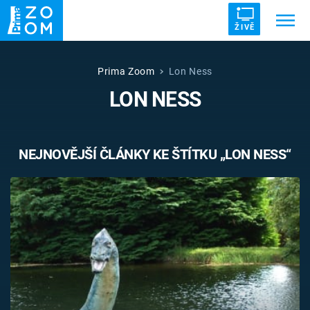
ŽIVĚ
Trendy:
ZRÁDCI
UFO
DRUHÁ SVĚTOVÁ VÁLKA
Prima Zoom
Lon Ness
LON NESS
ZÁHADY
VETŘELCI DÁVNOVĚKU
NEJNOVĚJŠÍ ČLÁNKY KE ŠTÍTKU „LON NESS“
Témata
Témata
Pořady
TV Program