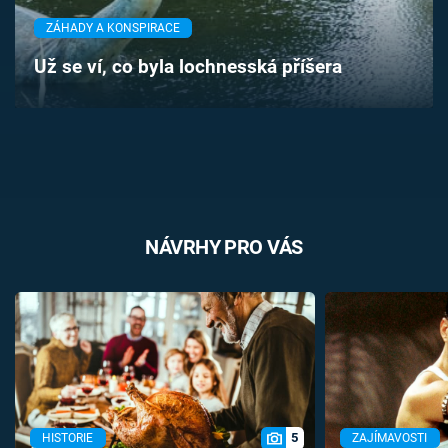
Časopis
ZÁHADY A KONSPIRACE
Už se ví, co byla lochnesská příšera
Sledujte prima+
Přihlášení
Sledujte nás
NÁVRHY PRO VÁS
5
HISTORIE
ZAJÍMAVOSTI