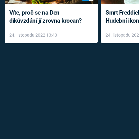
Víte, proč se na Den
Smrt Freddie
díkůvzdání jí zrovna krocan?
Hudební ikon
až do konce 
24. listopadu 2022 13:40
24. listopadu 20
léky