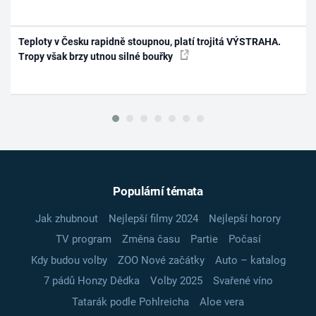
Teploty v Česku rapidně stoupnou, platí trojitá VÝSTRAHA.
Tropy však brzy utnou silné bouřky
Populární témata
Jak zhubnout
Nejlepší filmy 2024
Nejlepší horory
TV program
Změna času
Partie
Počasí
Kdy budou volby
ZOO Nové začátky
Auto – katalog
7 pádů Honzy Dědka
Volby 2025
Svařené víno
Tatarák podle Pohlreicha
Aloe vera