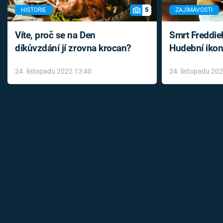
5
HISTORIE
ZAJÍMAVOSTI
Víte, proč se na Den
Smrt Freddie
díkůvzdání jí zrovna krocan?
Hudební ikon
až do konce 
24. listopadu 2022 13:40
24. listopadu 20
léky