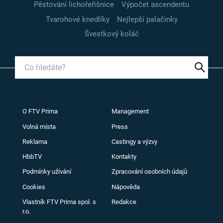
Pěstování lichořeřišnice
Výpočet ascendentu
Tvarohové knedlíky
Nejlepší palačinky
Švestkový koláč
O FTV Prima
Management
Volná místa
Press
Reklama
Castingy a výzvy
HbbTV
Kontakty
Podmínky užívání
Zpracování osobních údajů
Cookies
Nápověda
Vlastník FTV Prima spol. s
Redakce
r.o.