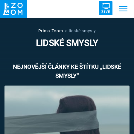
ŽIVĚ
Trendy:
ZRÁDCI
UFO
DRUHÁ SVĚTOVÁ VÁLKA
Prima Zoom
lidské smysly
LIDSKÉ SMYSLY
ZÁHADY
VETŘELCI DÁVNOVĚKU
NEJNOVĚJŠÍ ČLÁNKY KE ŠTÍTKU „LIDSKÉ
SMYSLY“
Témata
Témata
Pořady
TV Program