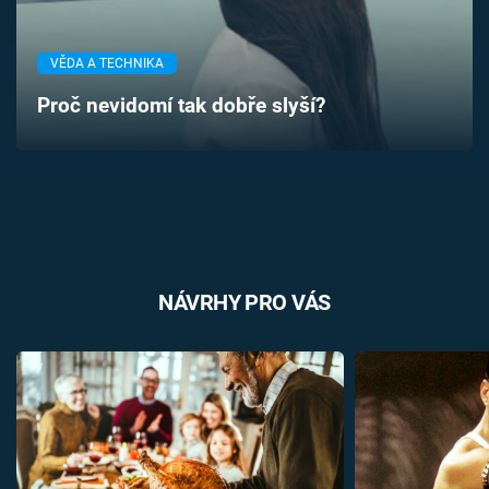
Časopis
VĚDA A TECHNIKA
Sledujte prima+
Proč nevidomí tak dobře slyší?
Přihlášení
Sledujte nás
NÁVRHY PRO VÁS