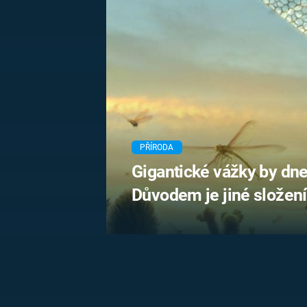
MARIE TEREZIE
ADOLF HITLER
NAPOLEON
BONAPARTE
ATENTÁT NA
REINHARDA
BRITSKÁ
HEYDRICHA
KRÁLOVSKÁ
RODINA
PRVNÍ SVĚTOVÁ
VÁLKA
PŘÍRODA
Gigantické vážky by dne
Důvodem je jiné složen