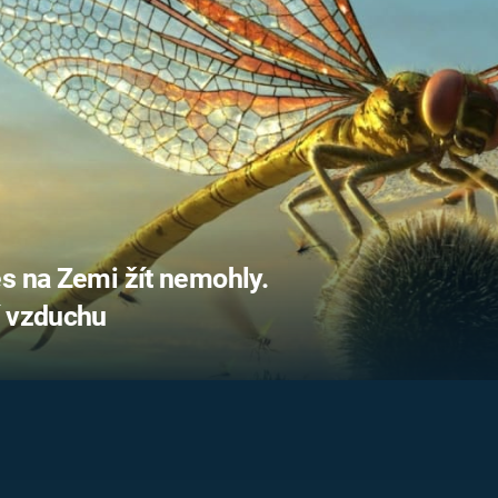
FILMY VERS
REALITA
UFO A
MIMOZEMŠŤANÉ
HORORY VE
REALITA
UTAJENÉ PŘÍBĚHY
ČESKÝCH DĚJIN
OPTICKÉ ILU
KLAMY
ALTERNATIVNÍ
HISTORIE
s na Zemi žít nemohly.
í vzduchu