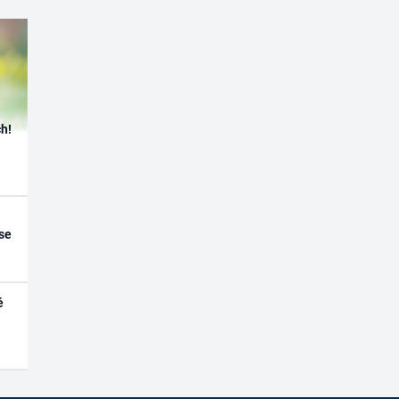
h!
se
é