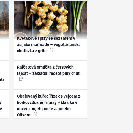
Květákové špízy se sezamem v
asijské marinádě – vegetariánská
chuťovka z grilu
Rajčatová omáčka z čerstvých
rajčat – základní recept plný chuti
atr
Obalovaný kuřecí řízek s vejcem z
o
horkovzdušné fritézy – klasika v
ně
novém pojetí podle Jamieho
Olivera