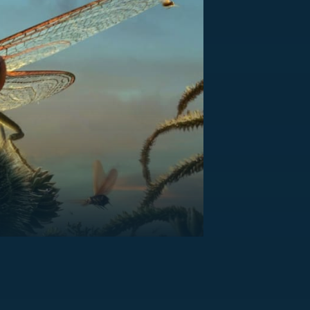
US
RSUS
ZE A