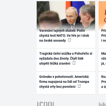
Varování tajných služeb: Putin
Pri
chystá test NATO. Ve hře je i útok
Pri
na české sousedy
i n
Tragická čelní srážka u Pohořelic si
Ma
vyžádala dva životy. Čtyři lidé
vž
utrpěli těžká zranění
já,
Grónsko v pohotovosti: Americká
Ro
firma napojená na lidi od Trumpa
Pr
chystá vrty bez povolení
a 