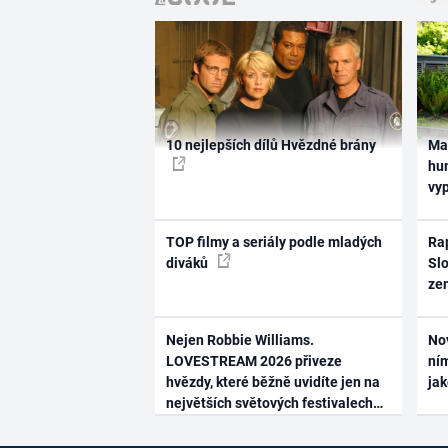
10 nejlepších dílů Hvězdné brány
Ma
hum
vy
TOP filmy a seriály podle mladých
Rap
diváků
Slo
ze
Nejen Robbie Williams.
No
LOVESTREAM 2026 přiveze
ním
hvězdy, které běžně uvidíte jen na
ja
největších světových festivalech