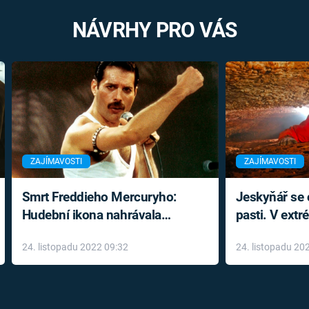
NÁVRHY PRO VÁS
ZAJÍMAVOSTI
ZAJÍMAVOSTI
Smrt Freddieho Mercuryho:
Jeskyňář se c
Hudební ikona nahrávala
pasti. V ext
až do konce života a odmítala
prožil noční
24. listopadu 2022 09:32
24. listopadu 20
léky
klaustrofobi