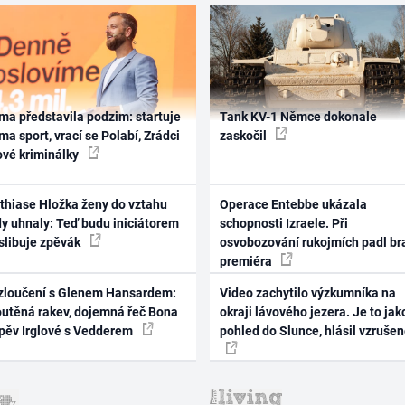
ma představila podzim: startuje
Tank KV-1 Němce dokonale
ma sport, vrací se Polabí, Zrádci
zaskočil
ové kriminálky
thiase Hložka ženy do vztahu
Operace Entebbe ukázala
dy uhnaly: Teď budu iniciátorem
schopnosti Izraele. Při
 slibuje zpěvák
osvobozování rukojmích padl br
premiéra
zloučení s Glenem Hansardem:
Video zachytilo výzkumníka na
outěná rakev, dojemná řeč Bona
okraji lávového jezera. Je to jak
zpěv Irglové s Vedderem
pohled do Slunce, hlásil vzruše