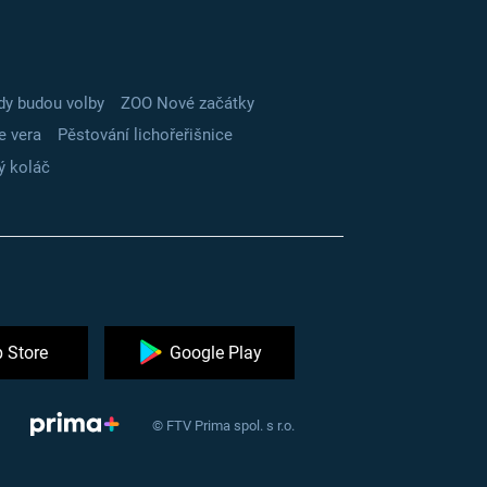
dy budou volby
ZOO Nové začátky
e vera
Pěstování lichořeřišnice
ý koláč
 Store
Google Play
© FTV Prima spol. s r.o.