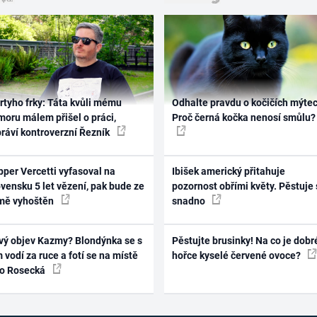
rtyho frky: Táta kvůli mému
Odhalte pravdu o kočičích mýtec
oru málem přišel o práci,
Proč černá kočka nenosí smůlu?
práví kontroverzní Řezník
per Vercetti vyfasoval na
Ibišek americký přitahuje
vensku 5 let vězení, pak bude ze
pozornost obřími květy. Pěstuje 
mě vyhoštěn
snadno
vý objev Kazmy? Blondýnka se s
Pěstujte brusinky! Na co je dobr
 vodí za ruce a fotí se na místě
hořce kyselé červené ovoce?
ko Rosecká