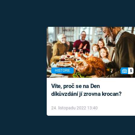
5
HISTORIE
Víte, proč se na Den
díkůvzdání jí zrovna krocan?
24. listopadu 2022 13:40