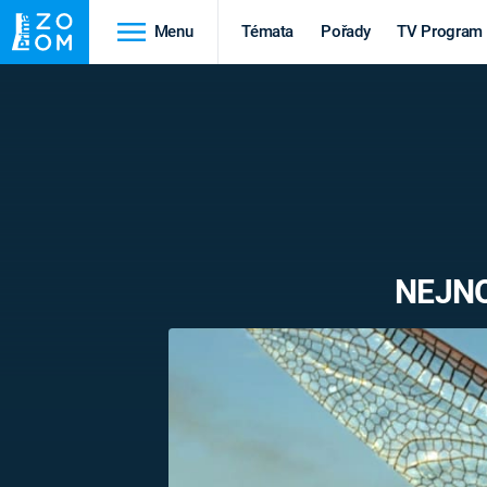
Menu
Témata
Pořady
TV Program
Cestování
Historie
HRADY A ZÁMKY
VIKINGOVÉ
HEDVÁBNÁ STEZKA
EPIDEMIE A
PANDEMIE
PŘÍRODA
NEJNO
STAROVĚKÝ EGYPT
Druhá
Výročí
světová válka