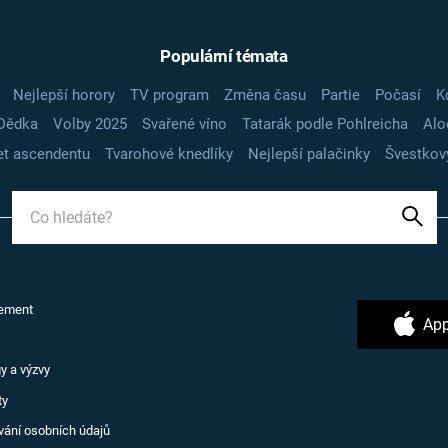
Populární témata
Nejlepší horory
TV program
Změna času
Partie
Počasí
K
Dědka
Volby 2025
Svařené víno
Tatarák podle Pohlreicha
Alo
t ascendentu
Tvarohové knedlíky
Nejlepší palačinky
Švestkov
ement
App
y a výzvy
ty
vání osobních údajů