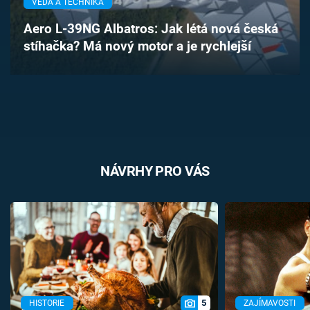
VĚDA A TECHNIKA
Časopis
Aero L-39NG Albatros: Jak létá nová česká
stíhačka? Má nový motor a je rychlejší
Sledujte prima+
Přihlášení
Sledujte nás
NÁVRHY PRO VÁS
5
HISTORIE
ZAJÍMAVOSTI