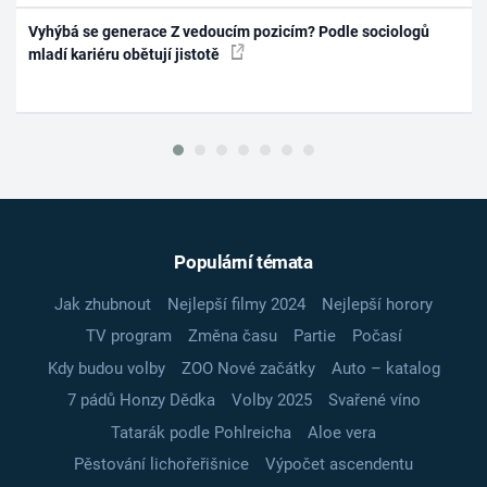
Vyhýbá se generace Z vedoucím pozicím? Podle sociologů
mladí kariéru obětují jistotě
Populární témata
Jak zhubnout
Nejlepší filmy 2024
Nejlepší horory
TV program
Změna času
Partie
Počasí
Kdy budou volby
ZOO Nové začátky
Auto – katalog
7 pádů Honzy Dědka
Volby 2025
Svařené víno
Tatarák podle Pohlreicha
Aloe vera
Pěstování lichořeřišnice
Výpočet ascendentu