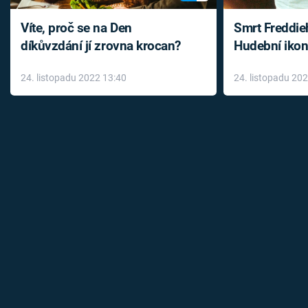
Víte, proč se na Den
Smrt Freddie
díkůvzdání jí zrovna krocan?
Hudební ikon
až do konce 
24. listopadu 2022 13:40
24. listopadu 20
léky