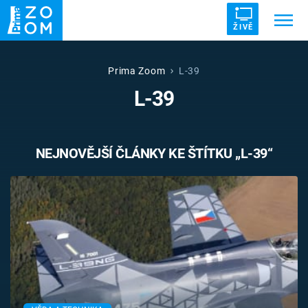
ŽIVĚ
Trendy:
ZRÁDCI
UFO
DRUHÁ SVĚTOVÁ VÁLKA
Prima Zoom
L-39
L-39
ZÁHADY
VETŘELCI DÁVNOVĚKU
NEJNOVĚJŠÍ ČLÁNKY KE ŠTÍTKU „L-39“
Témata
Témata
Pořady
TV Program