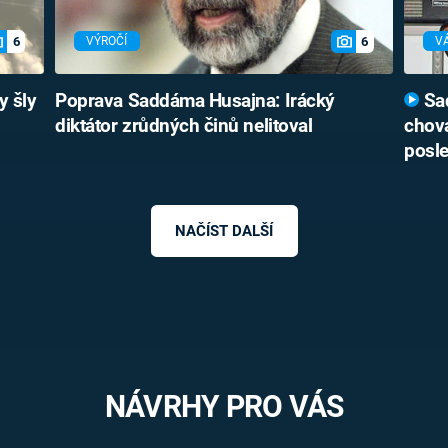
6
6
VÝROČÍ
V
y šly
Poprava Saddáma Husajna: Irácký
Sad
diktátor zrůdných činů nelitoval
chova
posle
NAČÍST DALŠÍ
NÁVRHY PRO VÁS