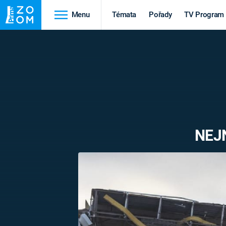
Menu
Témata
Pořady
TV Program
Cestování
Historie
HRADY A ZÁMKY
VIKINGOVÉ
HEDVÁBNÁ STEZKA
EPIDEMIE A
PANDEMIE
PŘÍRODA
NEJ
STAROVĚKÝ EGYPT
Druhá
Výročí
světová válka