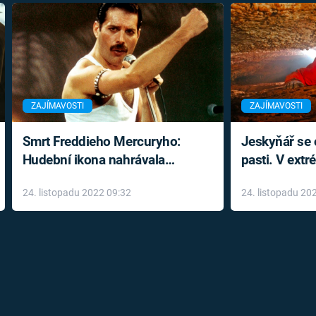
ZAJÍMAVOSTI
ZAJÍMAVOSTI
Smrt Freddieho Mercuryho:
Jeskyňář se c
Hudební ikona nahrávala
pasti. V ext
až do konce života a odmítala
prožil noční
24. listopadu 2022 09:32
24. listopadu 20
léky
klaustrofobi