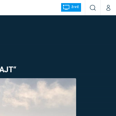
ŽIVĚ
Vyhledávání
Můj p
Prima+
ÁLKA
CNN Prima NEWS
Prima FRESH
AJT“
Prima LIVING
LMY A
Prima Ženy
Prima LAJK
osti
Sledujte nás