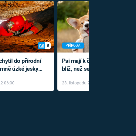
5
PŘÍRODA
hytil do přírodní
Psi mají k člověku geneticky
rémně úzké jeskyni
blíž, než se myslelo. Od zbytk
 můru
zvířat je odlišuje jedinečná
22 06:00
23. listopadu 2022 18:20
ků
schopnost