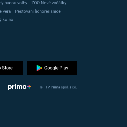
dy budou volby
ZOO Nové začátky
e vera
Pěstování lichořeřišnice
ý koláč
 Store
Google Play
© FTV Prima spol. s r.o.