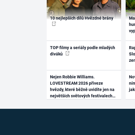
10 nejlepších dílů Hvězdné brány
Ma
hum
vy
TOP filmy a seriály podle mladých
Rap
diváků
Slo
ze
Nejen Robbie Williams.
No
LOVESTREAM 2026 přiveze
ním
hvězdy, které běžně uvidíte jen na
ja
největších světových festivalech