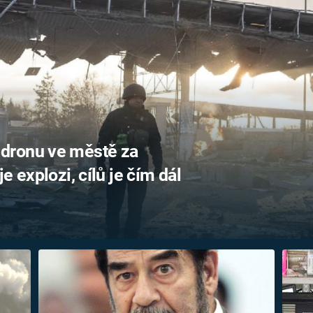
FILMY VERS
REALITA
UFO A
MIMOZEMŠŤANÉ
HORORY VE
REALITA
UTAJENÉ PŘÍBĚHY
ČESKÝCH DĚJIN
OPTICKÉ ILU
KLAMY
ALTERNATIVNÍ
HISTORIE
dronu ve městě za
e explozi, cílů je čím dál