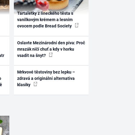
Tartaletky z lineckého těsta s
vanilkovým krémem a lesním
ovocem podle Bread Society
Oslavte Mezinárodní den piva: Proč
mrazák ničí chuť a kdy v horku
atr
vsadit na šnyt?
Mrkvové těstoviny bez lepku –
o
zdravá a originální alternativa
ně
klasiky