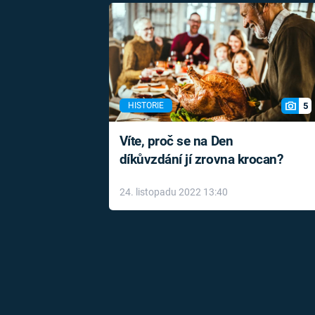
5
HISTORIE
Víte, proč se na Den
díkůvzdání jí zrovna krocan?
24. listopadu 2022 13:40