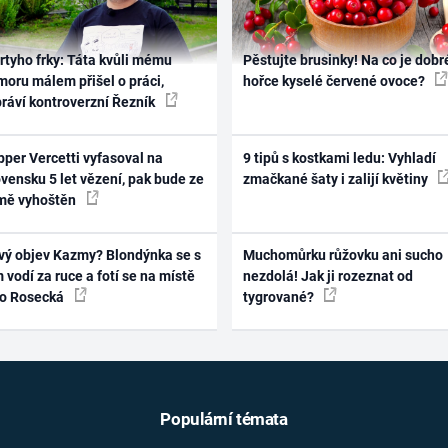
rtyho frky: Táta kvůli mému
Pěstujte brusinky! Na co je dobr
oru málem přišel o práci,
hořce kyselé červené ovoce?
práví kontroverzní Řezník
per Vercetti vyfasoval na
9 tipů s kostkami ledu: Vyhladí
vensku 5 let vězení, pak bude ze
zmačkané šaty i zalijí květiny
mě vyhoštěn
vý objev Kazmy? Blondýnka se s
Muchomůrku růžovku ani sucho
 vodí za ruce a fotí se na místě
nezdolá! Jak ji rozeznat od
ko Rosecká
tygrované?
Populární témata