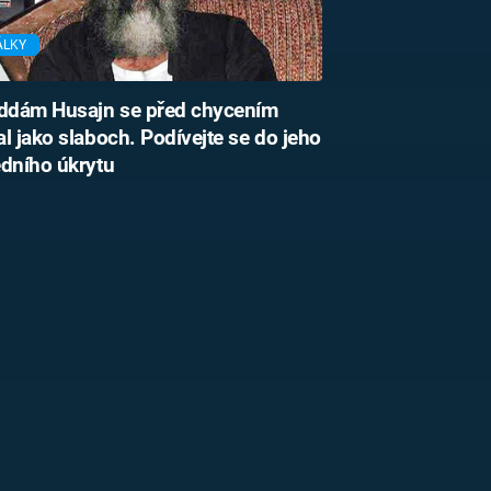
ÁLKY
dám Husajn se před chycením
l jako slaboch. Podívejte se do jeho
dního úkrytu