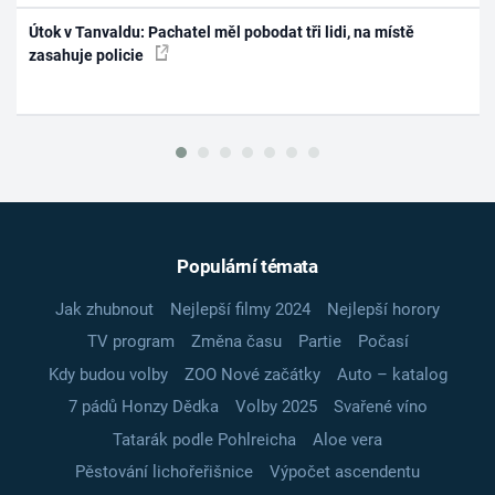
Útok v Tanvaldu: Pachatel měl pobodat tři lidi, na místě
zasahuje policie
Populární témata
Jak zhubnout
Nejlepší filmy 2024
Nejlepší horory
TV program
Změna času
Partie
Počasí
Kdy budou volby
ZOO Nové začátky
Auto – katalog
7 pádů Honzy Dědka
Volby 2025
Svařené víno
Tatarák podle Pohlreicha
Aloe vera
Pěstování lichořeřišnice
Výpočet ascendentu