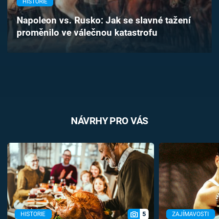
HISTORIE
Časopis
Napoleon vs. Rusko: Jak se slavné tažení
proměnilo ve válečnou katastrofu
Sledujte prima+
Přihlášení
Sledujte nás
NÁVRHY PRO VÁS
5
HISTORIE
ZAJÍMAVOSTI