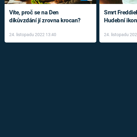
Víte, proč se na Den
Smrt Freddie
díkůvzdání jí zrovna krocan?
Hudební ikon
až do konce 
24. listopadu 2022 13:40
24. listopadu 20
léky