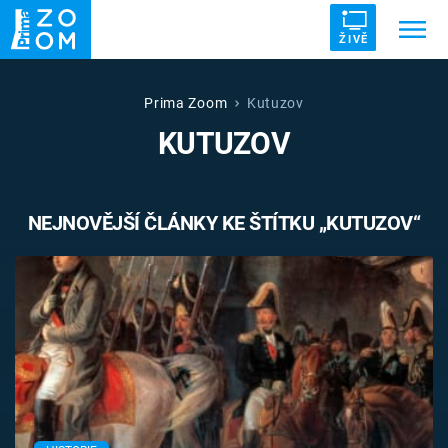
ŽIVĚ
Trendy:
ZRÁDCI
UFO
DRUHÁ SVĚTOVÁ VÁLKA
Prima Zoom
Kutuzov
KUTUZOV
ZÁHADY
VETŘELCI DÁVNOVĚKU
NEJNOVĚJŠÍ ČLÁNKY KE ŠTÍTKU „KUTUZOV“
Témata
Témata
Pořady
TV Program