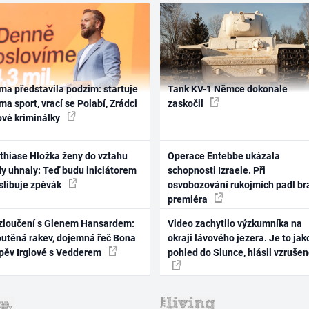
ma představila podzim: startuje
Tank KV-1 Němce dokonale
ma sport, vrací se Polabí, Zrádci
zaskočil
ové kriminálky
thiase Hložka ženy do vztahu
Operace Entebbe ukázala
dy uhnaly: Teď budu iniciátorem
schopnosti Izraele. Při
 slibuje zpěvák
osvobozování rukojmích padl br
premiéra
zloučení s Glenem Hansardem:
Video zachytilo výzkumníka na
outěná rakev, dojemná řeč Bona
okraji lávového jezera. Je to jak
zpěv Irglové s Vedderem
pohled do Slunce, hlásil vzruše