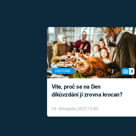
5
HISTORIE
Víte, proč se na Den
díkůvzdání jí zrovna krocan?
24. listopadu 2022 13:40