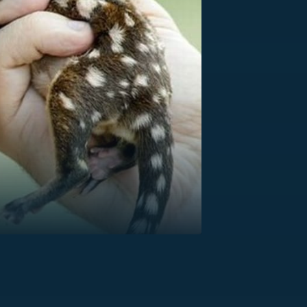
US
RSUS
ZE A