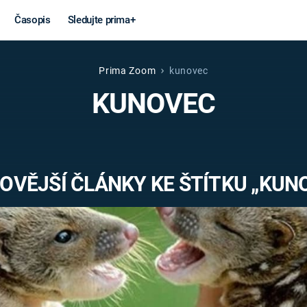
Časopis
Sledujte prima+
Prima Zoom
kunovec
Věda a
Války
KUNOVEC
technika
STUDENÁ V
KORONAVIRUS
VÁLKA VE
VIETNAMU
VESMÍR
OVĚJŠÍ ČLÁNKY KE ŠTÍTKU „KUN
VÁLEČNÉ FI
MARS
SERIÁLY
Záhady a
Zajímav
konspirace