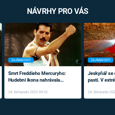
NÁVRHY PRO VÁS
ZAJÍMAVOSTI
ZAJÍMAVOSTI
Smrt Freddieho Mercuryho:
Jeskyňář se c
Hudební ikona nahrávala
pasti. V ext
až do konce života a odmítala
prožil noční
24. listopadu 2022 09:32
24. listopadu 20
léky
klaustrofobi