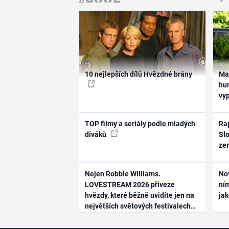
10 nejlepších dílů Hvězdné brány
Ma
hum
vy
TOP filmy a seriály podle mladých
Rap
diváků
Slo
ze
Nejen Robbie Williams.
No
LOVESTREAM 2026 přiveze
ním
hvězdy, které běžně uvidíte jen na
ja
největších světových festivalech