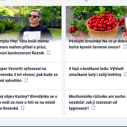
rtyho frky: Táta kvůli mému
Pěstujte brusinky! Na co je dobr
oru málem přišel o práci,
hořce kyselé červené ovoce?
práví kontroverzní Řezník
per Vercetti vyfasoval na
9 tipů s kostkami ledu: Vyhladí
vensku 5 let vězení, pak bude ze
zmačkané šaty i zalijí květiny
mě vyhoštěn
vý objev Kazmy? Blondýnka se s
Muchomůrku růžovku ani sucho
 vodí za ruce a fotí se na místě
nezdolá! Jak ji rozeznat od
ko Rosecká
tygrované?