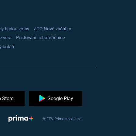
dy budou volby
ZOO Nové začátky
e vera
Pěstování lichořeřišnice
ý koláč
 Store
Google Play
© FTV Prima spol. s r.o.