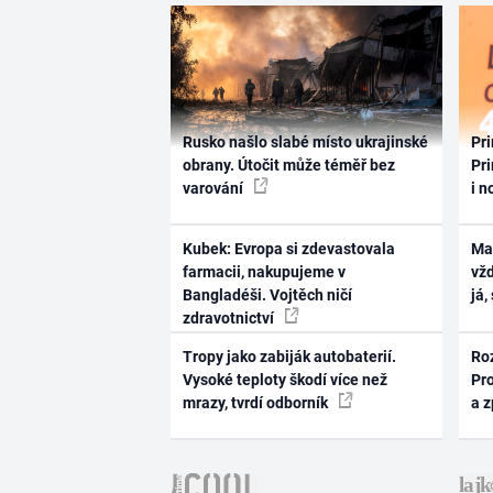
Rusko našlo slabé místo ukrajinské
Pri
obrany. Útočit může téměř bez
Pri
varování
i n
Kubek: Evropa si zdevastovala
Ma
farmacii, nakupujeme v
vž
Bangladéši. Vojtěch ničí
já,
zdravotnictví
Tropy jako zabiják autobaterií.
Ro
Vysoké teploty škodí více než
Pr
mrazy, tvrdí odborník
a 