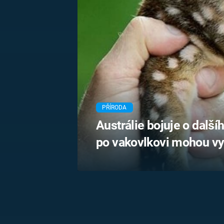
MARIE TEREZIE
ADOLF HITLER
NAPOLEON
BONAPARTE
ATENTÁT NA
REINHARDA
BRITSKÁ
HEYDRICHA
KRÁLOVSKÁ
RODINA
PRVNÍ SVĚTOVÁ
VÁLKA
PŘÍRODA
Austrálie bojuje o další
po vakovlkovi mohou vy