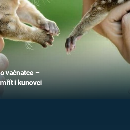
FILMY VERS
REALITA
UFO A
MIMOZEMŠŤANÉ
HORORY VE
REALITA
UTAJENÉ PŘÍBĚHY
ČESKÝCH DĚJIN
OPTICKÉ ILU
KLAMY
ALTERNATIVNÍ
HISTORIE
ho vačnatce –
mřít i kunovci