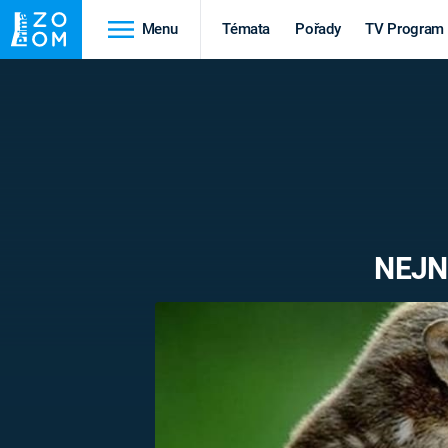
Menu
Témata
Pořady
TV Program
Cestování
Historie
HRADY A ZÁMKY
VIKINGOVÉ
HEDVÁBNÁ STEZKA
EPIDEMIE A
PANDEMIE
PŘÍRODA
NEJN
STAROVĚKÝ EGYPT
Druhá
Výročí
světová válka