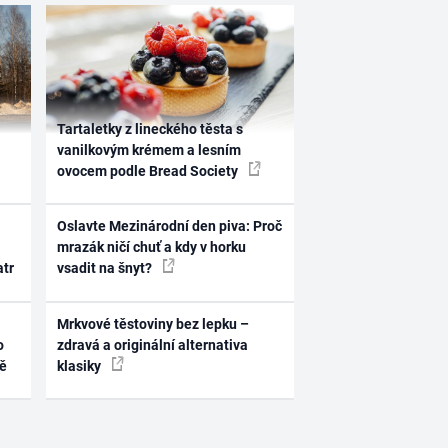
Tartaletky z lineckého těsta s
vanilkovým krémem a lesním
ovocem podle Bread Society
Oslavte Mezinárodní den piva: Proč
mrazák ničí chuť a kdy v horku
atr
vsadit na šnyt?
Mrkvové těstoviny bez lepku –
o
zdravá a originální alternativa
ně
klasiky