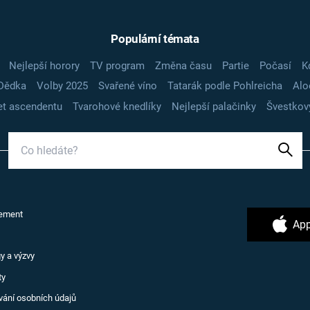
Populární témata
Nejlepší horory
TV program
Změna času
Partie
Počasí
K
Dědka
Volby 2025
Svařené víno
Tatarák podle Pohlreicha
Alo
t ascendentu
Tvarohové knedlíky
Nejlepší palačinky
Švestkov
ement
App
y a výzvy
ty
vání osobních údajů