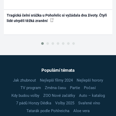
Tragická čelní srážka u Pohořelic si vyžádala dva životy. Čtyři
lidé utrpěli těžká zranění
Populární témata
Jak zhubnout
Nejlepší filmy 2024
Nejlepší horory
TV program
Změna času
Partie
Počasí
Kdy budou volby
ZOO Nové začátky
Auto – katalog
7 pádů Honzy Dědka
Volby 2025
Svařené víno
Tatarák podle Pohlreicha
Aloe vera