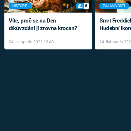
5
HISTORIE
ZAJÍMAVOSTI
Víte, proč se na Den
Smrt Freddie
díkůvzdání jí zrovna krocan?
Hudební ikon
až do konce 
24. listopadu 2022 13:40
24. listopadu 20
léky