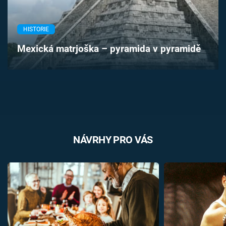
Časopis
HISTORIE
Sledujte prima+
Mexická matrjoška – pyramida v pyramidě
Přihlášení
Sledujte nás
NÁVRHY PRO VÁS