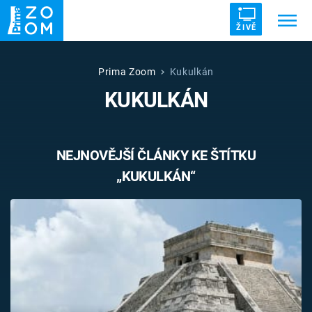
ŽIVĚ
Trendy:
ZRÁDCI
UFO
DRUHÁ SVĚTOVÁ VÁLKA
Prima Zoom
Kukulkán
KUKULKÁN
ZÁHADY
VETŘELCI DÁVNOVĚKU
NEJNOVĚJŠÍ ČLÁNKY KE ŠTÍTKU
„KUKULKÁN“
Témata
Témata
Pořady
TV Program