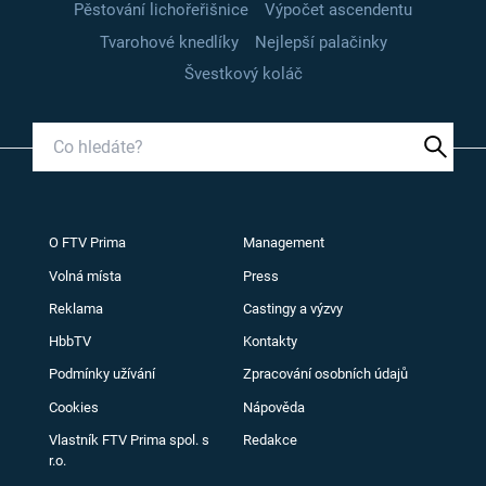
Pěstování lichořeřišnice
Výpočet ascendentu
Tvarohové knedlíky
Nejlepší palačinky
Švestkový koláč
O FTV Prima
Management
Volná místa
Press
Reklama
Castingy a výzvy
HbbTV
Kontakty
Podmínky užívání
Zpracování osobních údajů
Cookies
Nápověda
Vlastník FTV Prima spol. s
Redakce
r.o.