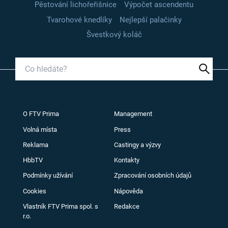
Pěstování lichořeřišnice
Výpočet ascendentu
Tvarohové knedlíky
Nejlepší palačinky
Švestkový koláč
O FTV Prima
Management
Volná místa
Press
Reklama
Castingy a výzvy
HbbTV
Kontakty
Podmínky užívání
Zpracování osobních údajů
Cookies
Nápověda
Vlastník FTV Prima spol. s
Redakce
r.o.