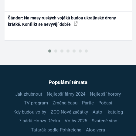
Šándor: Na masy ruských vojáků budou ukrajinské drony
krátké. Konflikt se nevyvíjí dobře
Populární témata
Jak zhubnout
Nejlepší filmy 2024
Nejlepší horory
TV program
Změna času
Partie
Počasí
Kdy budou volby
ZOO Nové začátky
Auto – katalog
7 pádů Honzy Dědka
Volby 2025
Svařené víno
Tatarák podle Pohlreicha
Aloe vera