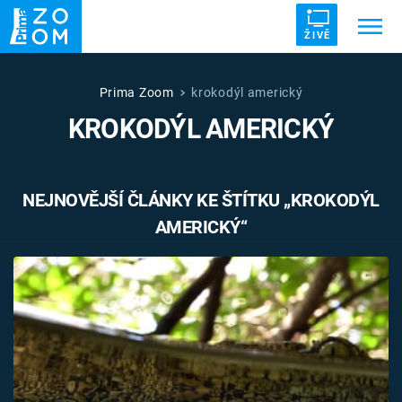
ŽIVĚ
Trendy:
ZRÁDCI
UFO
DRUHÁ SVĚTOVÁ VÁLKA
Prima Zoom
krokodýl americký
KROKODÝL AMERICKÝ
ZÁHADY
VETŘELCI DÁVNOVĚKU
NEJNOVĚJŠÍ ČLÁNKY KE ŠTÍTKU „KROKODÝL
AMERICKÝ“
Témata
Témata
Pořady
TV Program