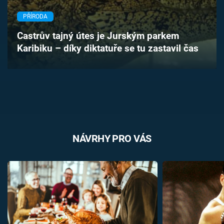
Časopis
PŘÍRODA
Sledujte prima+
Castrův tajný útes je Jurským parkem
Karibiku – díky diktatuře se tu zastavil čas
Přihlášení
Sledujte nás
NÁVRHY PRO VÁS