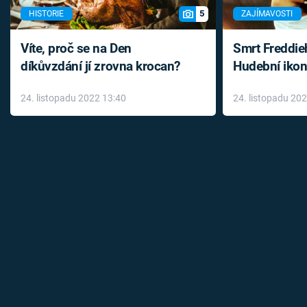
5
HISTORIE
ZAJÍMAVOSTI
Víte, proč se na Den
Smrt Freddie
díkůvzdání jí zrovna krocan?
Hudební ikon
až do konce 
24. listopadu 2022 13:40
24. listopadu 20
léky