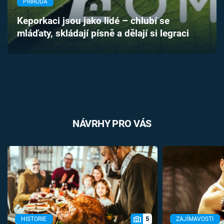
PŘÍRODA
Časopis
Keporkaci jsou jako lidé – chlubí se
mláďaty, skládají písně a dělají si legraci
Sledujte prima+
Přihlášení
Sledujte nás
NÁVRHY PRO VÁS
5
HISTORIE
ZAJÍMAVOSTI