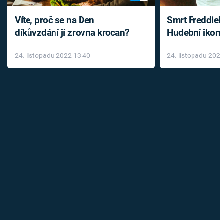
Víte, proč se na Den
Smrt Freddie
díkůvzdání jí zrovna krocan?
Hudební ikon
až do konce 
24. listopadu 2022 13:40
24. listopadu 20
léky