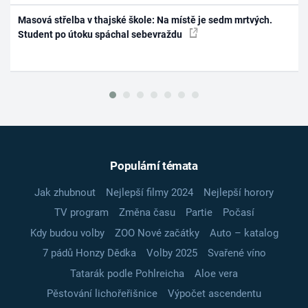
Masová střelba v thajské škole: Na místě je sedm mrtvých.
Student po útoku spáchal sebevraždu
Populární témata
Jak zhubnout
Nejlepší filmy 2024
Nejlepší horory
TV program
Změna času
Partie
Počasí
Kdy budou volby
ZOO Nové začátky
Auto – katalog
7 pádů Honzy Dědka
Volby 2025
Svařené víno
Tatarák podle Pohlreicha
Aloe vera
Pěstování lichořeřišnice
Výpočet ascendentu