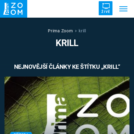
ŽIVĚ
Trendy:
ZRÁDCI
UFO
DRUHÁ SVĚTOVÁ VÁLKA
Prima Zoom
krill
KRILL
ZÁHADY
VETŘELCI DÁVNOVĚKU
NEJNOVĚJŠÍ ČLÁNKY KE ŠTÍTKU „KRILL“
Témata
Témata
Pořady
TV Program