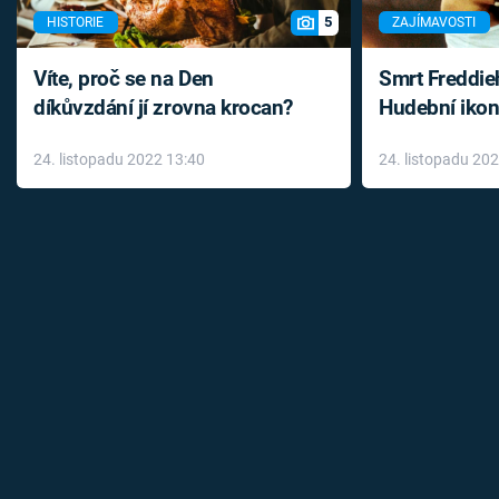
5
HISTORIE
ZAJÍMAVOSTI
Víte, proč se na Den
Smrt Freddie
díkůvzdání jí zrovna krocan?
Hudební ikon
až do konce 
24. listopadu 2022 13:40
24. listopadu 20
léky