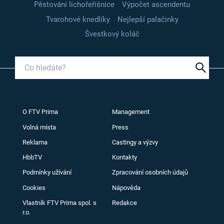
Pěstování lichořeřišnice
Výpočet ascendentu
Tvarohové knedlíky
Nejlepší palačinky
Švestkový koláč
O FTV Prima
Management
Volná místa
Press
Reklama
Castingy a výzvy
HbbTV
Kontakty
Podmínky užívání
Zpracování osobních údajů
Cookies
Nápověda
Vlastník FTV Prima spol. s
Redakce
r.o.