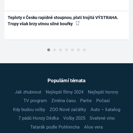
Teploty v Česku rapidně stoupnou, platí trojitá VÝSTRAHA.
Tropy však brzy utnou silné bouřky
Populární témata
Jak zhubnout
Nejlepší filmy 2024
Nejlepší horory
TV program
Změna času
Partie
Počasí
Kdy budou volby
ZOO Nové začátky
Auto – katalog
7 pádů Honzy Dědka
Volby 2025
Svařené víno
Tatarák podle Pohlreicha
Aloe vera