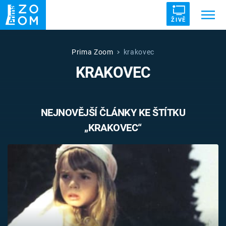
ŽIVĚ
Trendy:
ZRÁDCI
UFO
DRUHÁ SVĚTOVÁ VÁLKA
Prima Zoom
krakovec
KRAKOVEC
ZÁHADY
VETŘELCI DÁVNOVĚKU
NEJNOVĚJŠÍ ČLÁNKY KE ŠTÍTKU
„KRAKOVEC“
Témata
Témata
Pořady
TV Program