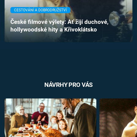
Časopis
CESTOVÁNÍ A DOBRODRUŽSTVÍ
Sledujte prima+
České filmové výlety: Ať žijí duchové,
hollywoodské hity a Křivoklátsko
Přihlášení
Sledujte nás
NÁVRHY PRO VÁS