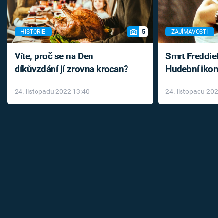
5
HISTORIE
ZAJÍMAVOSTI
Víte, proč se na Den
Smrt Freddie
díkůvzdání jí zrovna krocan?
Hudební ikon
až do konce 
24. listopadu 2022 13:40
24. listopadu 20
léky