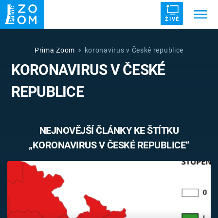
ŽIVĚ
Trendy:
ZRÁDCI
UFO
DRUHÁ SVĚTOVÁ VÁLKA
Prima Zoom
koronavirus v České republice
KORONAVIRUS V ČESKÉ
ZÁHADY
VETŘELCI DÁVNOVĚKU
REPUBLICE
NEJNOVĚJŠÍ ČLÁNKY KE ŠTÍTKU
Témata
„KORONAVIRUS V ČESKÉ REPUBLICE“
Témata
Pořady
TV Program