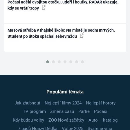
Počasí udělá dvojitou otočku, udeří i bouřky. RADAR ukazuje,
kdy se vrátí tropy
Masová střelba v thajské škole: Na místě je sedm mrtvých.
Student po útoku spáchal sebevraždu
Populární témata
Jak zhubnout
Nejlepší filmy 2024
Nejlepší horory
TV program
Změna času
Partie
Počasí
Kdy budou volby
ZOO Nové začátky
Auto – katalog
7 pádů Honzy Dědka
Volby 2025
Svařené víno