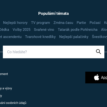
Populární témata
Nejlepší horory
TV program
Změna času
Partie
Počasí
K
Dědka
Volby 2025
Svařené víno
Tatarák podle Pohlreicha
Alo
t ascendentu
Tvarohové knedlíky
Nejlepší palačinky
Švestkov
ement
App
y a výzvy
ty
vání osobních údajů