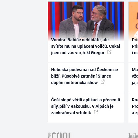
Vondra: Babiše nehlídáte, ale
Pri
svítíte mu na uplácení voličů. Čekal
Pri
jsem od vás víc, řekl Gregor
i n
Nebeská podívaná nad Českem se
Ma
blíží. Působivé zatmění Slunce
vž
doplní meteorická show
já,
Češi slepě věřili aplikaci a přecenili
Ro
síly, píší v Rakousku. V Alpách je
Pr
zachraňoval vrtulník
a 