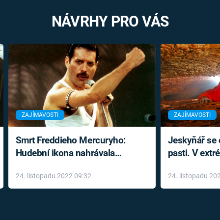
NÁVRHY PRO VÁS
ZAJÍMAVOSTI
ZAJÍMAVOSTI
Smrt Freddieho Mercuryho:
Jeskyňář se c
Hudební ikona nahrávala
pasti. V ext
až do konce života a odmítala
prožil noční
24. listopadu 2022 09:32
24. listopadu 20
léky
klaustrofobi