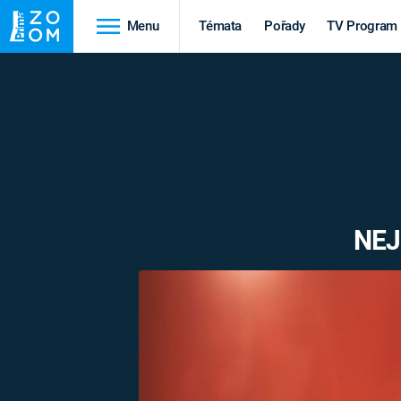
Menu
Témata
Pořady
TV Program
Cestování
Historie
HRADY A ZÁMKY
VIKINGOVÉ
HEDVÁBNÁ STEZKA
EPIDEMIE A
PANDEMIE
PŘÍRODA
NEJ
STAROVĚKÝ EGYPT
Druhá
Výročí
světová válka