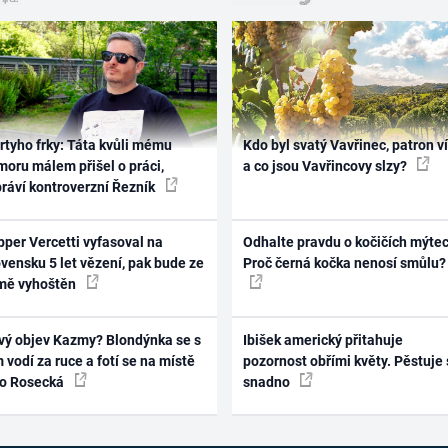
rtyho frky: Táta kvůli mému
Kdo byl svatý Vavřinec, patron v
oru málem přišel o práci,
a co jsou Vavřincovy slzy?
práví kontroverzní Řezník
per Vercetti vyfasoval na
Odhalte pravdu o kočičích mýtec
vensku 5 let vězení, pak bude ze
Proč černá kočka nenosí smůlu?
mě vyhoštěn
vý objev Kazmy? Blondýnka se s
Ibišek americký přitahuje
 vodí za ruce a fotí se na místě
pozornost obřími květy. Pěstuje 
ko Rosecká
snadno