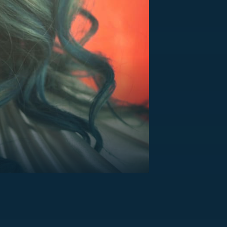
US
RSUS
ZE A