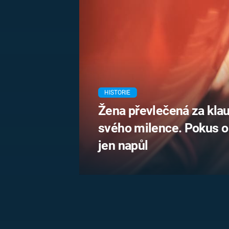
MARIE TEREZIE
ADOLF HITLER
NAPOLEON
BONAPARTE
ATENTÁT NA
REINHARDA
BRITSKÁ
HEYDRICHA
KRÁLOVSKÁ
RODINA
PRVNÍ SVĚTOVÁ
VÁLKA
HISTORIE
Žena převlečená za klau
svého milence. Pokus o 
jen napůl