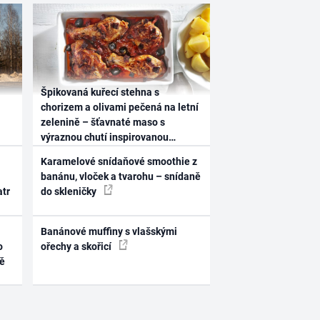
Špikovaná kuřecí stehna s
chorizem a olivami pečená na letní
zelenině – šťavnaté maso s
výraznou chutí inspirovanou
Španělskem
Karamelové snídaňové smoothie z
banánu, vloček a tvarohu – snídaně
atr
do skleničky
Banánové muffiny s vlašskými
o
ořechy a skořicí
ně