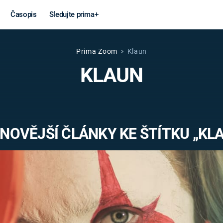
Časopis
Sledujte prima+
Prima Zoom
Klaun
Věda a
Války
KLAUN
technika
STUDENÁ V
KORONAVIRUS
VÁLKA VE
VIETNAMU
VESMÍR
NOVĚJŠÍ ČLÁNKY KE ŠTÍTKU „KL
VÁLEČNÉ FI
MARS
SERIÁLY
Záhady a
Zajímav
konspirace