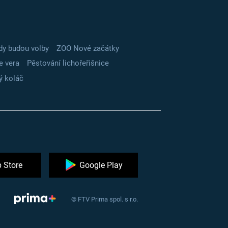
dy budou volby
ZOO Nové začátky
e vera
Pěstování lichořeřišnice
ý koláč
 Store
Google Play
© FTV Prima spol. s r.o.