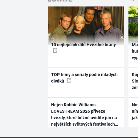
10 nejlepších dílů Hvězdné brány
Ma
hum
vy
TOP filmy a seriály podle mladých
Rap
diváků
Slo
ze
Nejen Robbie Williams.
No
LOVESTREAM 2026 přiveze
ním
hvězdy, které běžně uvidíte jen na
ja
největších světových festivalech