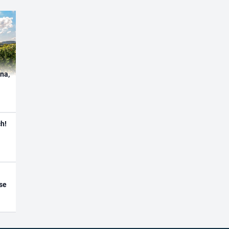
ína,
h!
se