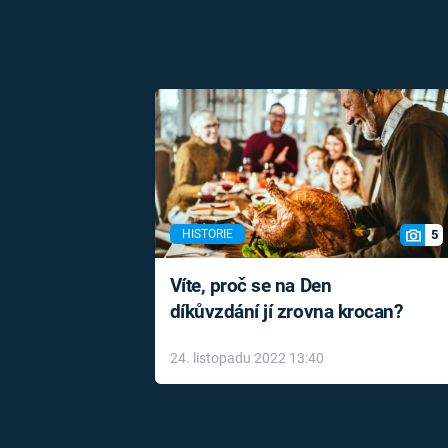
5
HISTORIE
Víte, proč se na Den
díkůvzdání jí zrovna krocan?
24. listopadu 2022 13:40