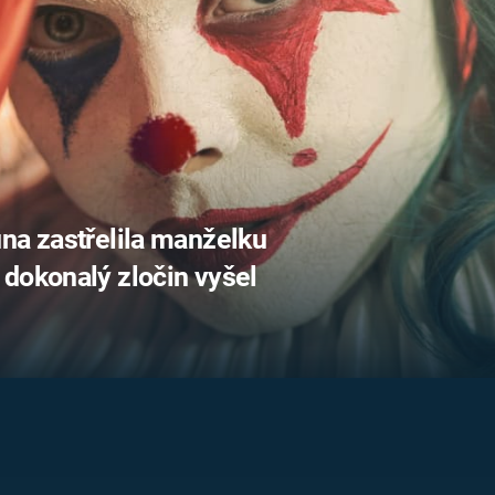
FILMY VERS
REALITA
UFO A
MIMOZEMŠŤANÉ
HORORY VE
REALITA
UTAJENÉ PŘÍBĚHY
ČESKÝCH DĚJIN
OPTICKÉ ILU
KLAMY
ALTERNATIVNÍ
HISTORIE
na zastřelila manželku
dokonalý zločin vyšel