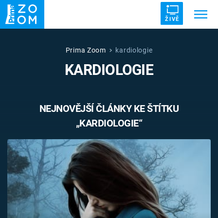
ŽIVĚ
Trendy:
ZRÁDCI
UFO
DRUHÁ SVĚTOVÁ VÁLKA
Prima Zoom
kardiologie
KARDIOLOGIE
ZÁHADY
VETŘELCI DÁVNOVĚKU
NEJNOVĚJŠÍ ČLÁNKY KE ŠTÍTKU
„KARDIOLOGIE“
Témata
Témata
Pořady
TV Program