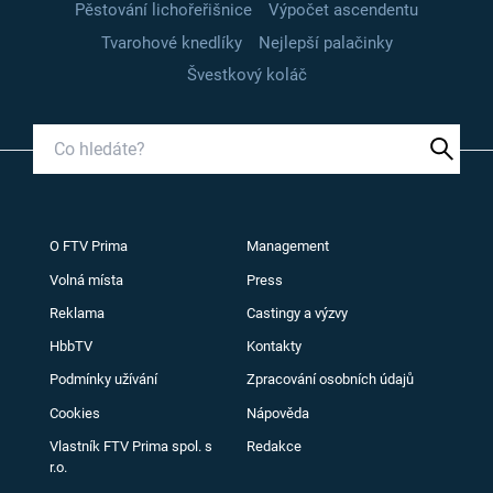
Pěstování lichořeřišnice
Výpočet ascendentu
Tvarohové knedlíky
Nejlepší palačinky
Švestkový koláč
O FTV Prima
Management
Volná místa
Press
Reklama
Castingy a výzvy
HbbTV
Kontakty
Podmínky užívání
Zpracování osobních údajů
Cookies
Nápověda
Vlastník FTV Prima spol. s
Redakce
r.o.