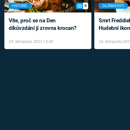
5
HISTORIE
ZAJÍMAVOSTI
Víte, proč se na Den
Smrt Freddie
díkůvzdání jí zrovna krocan?
Hudební ikon
až do konce 
24. listopadu 2022 13:40
24. listopadu 20
léky