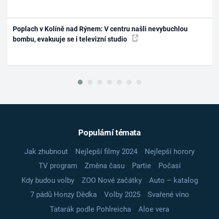
Poplach v Kolíně nad Rýnem: V centru našli nevybuchlou
bombu, evakuuje se i televizní studio
Populární témata
Jak zhubnout
Nejlepší filmy 2024
Nejlepší horory
TV program
Změna času
Partie
Počasí
Kdy budou volby
ZOO Nové začátky
Auto – katalog
7 pádů Honzy Dědka
Volby 2025
Svařené víno
Tatarák podle Pohlreicha
Aloe vera