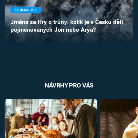
Časopis
ZAJÍMAVOSTI
Sledujte prima+
Jména ze Hry o trůny: kolik je v Česku dětí
pojmenovaných Jon nebo Arya?
Přihlášení
Sledujte nás
NÁVRHY PRO VÁS