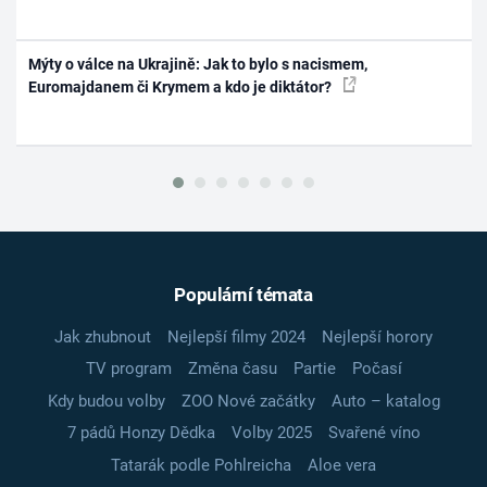
Mýty o válce na Ukrajině: Jak to bylo s nacismem,
Euromajdanem či Krymem a kdo je diktátor?
Populární témata
Jak zhubnout
Nejlepší filmy 2024
Nejlepší horory
TV program
Změna času
Partie
Počasí
Kdy budou volby
ZOO Nové začátky
Auto – katalog
7 pádů Honzy Dědka
Volby 2025
Svařené víno
Tatarák podle Pohlreicha
Aloe vera