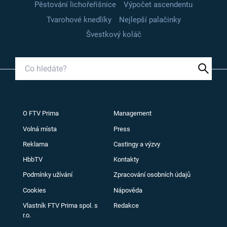
Pěstování lichořeřišnice
Výpočet ascendentu
Tvarohové knedlíky
Nejlepší palačinky
Švestkový koláč
O FTV Prima
Management
Volná místa
Press
Reklama
Castingy a výzvy
HbbTV
Kontakty
Podmínky užívání
Zpracování osobních údajů
Cookies
Nápověda
Vlastník FTV Prima spol. s
Redakce
r.o.