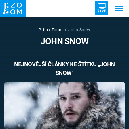
ŽIVĚ
Trendy:
ZRÁDCI
UFO
DRUHÁ SVĚTOVÁ VÁLKA
Prima Zoom
John Snow
JOHN SNOW
ZÁHADY
VETŘELCI DÁVNOVĚKU
NEJNOVĚJŠÍ ČLÁNKY KE ŠTÍTKU „JOHN
SNOW“
Témata
Témata
Pořady
TV Program