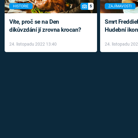
5
HISTORIE
ZAJÍMAVOSTI
Víte, proč se na Den
Smrt Freddie
díkůvzdání jí zrovna krocan?
Hudební ikon
až do konce 
24. listopadu 2022 13:40
24. listopadu 20
léky