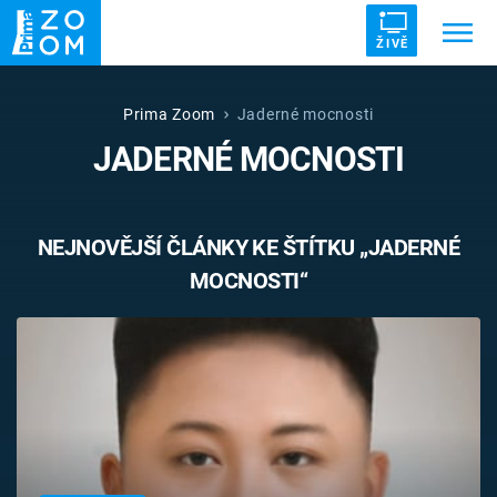
ŽIVĚ
Trendy:
ZRÁDCI
UFO
DRUHÁ SVĚTOVÁ VÁLKA
Prima Zoom
Jaderné mocnosti
JADERNÉ MOCNOSTI
ZÁHADY
VETŘELCI DÁVNOVĚKU
NEJNOVĚJŠÍ ČLÁNKY KE ŠTÍTKU „JADERNÉ
MOCNOSTI“
Témata
Témata
Pořady
TV Program