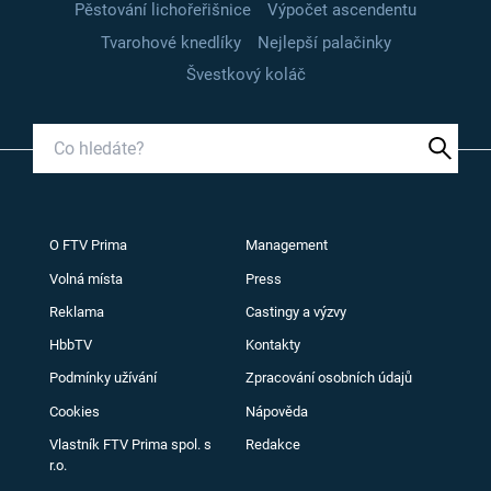
Pěstování lichořeřišnice
Výpočet ascendentu
Tvarohové knedlíky
Nejlepší palačinky
Švestkový koláč
O FTV Prima
Management
Volná místa
Press
Reklama
Castingy a výzvy
HbbTV
Kontakty
Podmínky užívání
Zpracování osobních údajů
Cookies
Nápověda
Vlastník FTV Prima spol. s
Redakce
r.o.