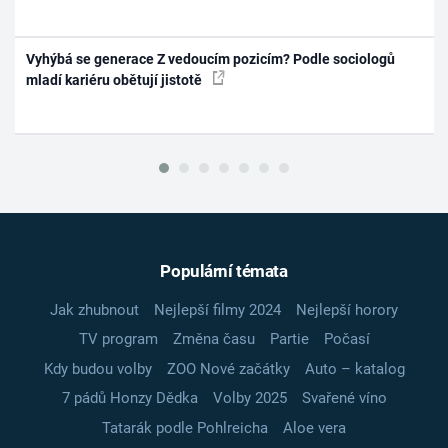
Vyhýbá se generace Z vedoucím pozicím? Podle sociologů
mladí kariéru obětují jistotě
Populární témata
Jak zhubnout
Nejlepší filmy 2024
Nejlepší horory
TV program
Změna času
Partie
Počasí
Kdy budou volby
ZOO Nové začátky
Auto – katalog
7 pádů Honzy Dědka
Volby 2025
Svařené víno
Tatarák podle Pohlreicha
Aloe vera