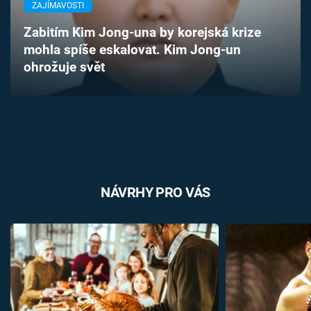
ZAJÍMAVOSTI
Časopis
Zabitím Kim Jong-una by korejská krize
Sledujte prima+
mohla spíše eskalovat. Kim Jong-un
ohrožuje svět
Přihlášení
Sledujte nás
NÁVRHY PRO VÁS