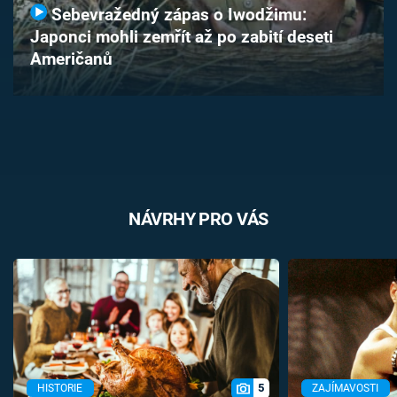
Sebevražedný zápas o Iwodžimu:
Časopis
Japonci mohli zemřít až po zabití deseti
Američanů
Sledujte prima+
Přihlášení
Sledujte nás
NÁVRHY PRO VÁS
5
HISTORIE
ZAJÍMAVOSTI