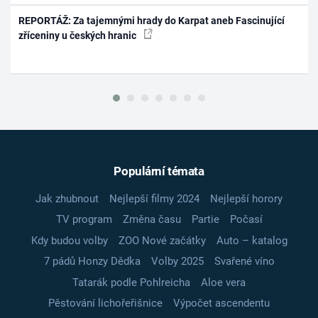
REPORTÁŽ: Za tajemnými hrady do Karpat aneb Fascinující
zříceniny u českých hranic
Populární témata
Jak zhubnout
Nejlepší filmy 2024
Nejlepší horory
TV program
Změna času
Partie
Počasí
Kdy budou volby
ZOO Nové začátky
Auto – katalog
7 pádů Honzy Dědka
Volby 2025
Svařené víno
Tatarák podle Pohlreicha
Aloe vera
Pěstování lichořeřišnice
Výpočet ascendentu