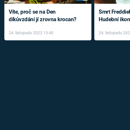
Víte, proč se na Den
Smrt Freddie
díkůvzdání jí zrovna krocan?
Hudební ikon
až do konce 
24. listopadu 2022 13:40
24. listopadu 20
léky