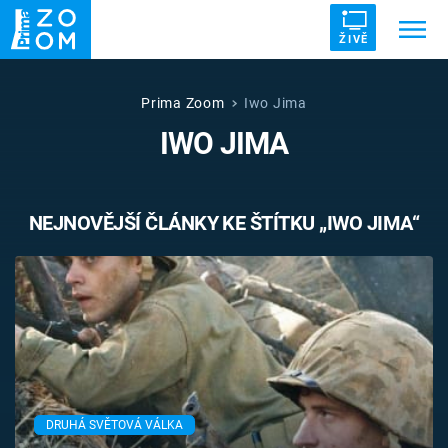
ŽIVĚ
Trendy:
ZRÁDCI
UFO
DRUHÁ SVĚTOVÁ VÁLKA
Prima Zoom
Iwo Jima
IWO JIMA
ZÁHADY
VETŘELCI DÁVNOVĚKU
NEJNOVĚJŠÍ ČLÁNKY KE ŠTÍTKU „IWO JIMA“
Témata
Témata
Pořady
TV Program
DRUHÁ SVĚTOVÁ VÁLKA