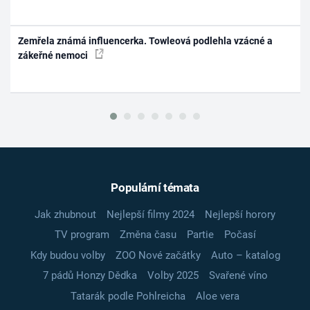
Zemřela známá influencerka. Towleová podlehla vzácné a
zákeřné nemoci
Populární témata
Jak zhubnout
Nejlepší filmy 2024
Nejlepší horory
TV program
Změna času
Partie
Počasí
Kdy budou volby
ZOO Nové začátky
Auto – katalog
7 pádů Honzy Dědka
Volby 2025
Svařené víno
Tatarák podle Pohlreicha
Aloe vera