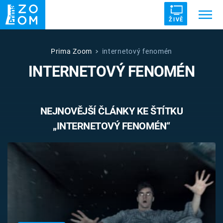
ŽIVĚ
Trendy:
ZRÁDCI
UFO
DRUHÁ SVĚTOVÁ VÁLKA
Prima Zoom
internetový fenomén
INTERNETOVÝ FENOMÉN
ZÁHADY
VETŘELCI DÁVNOVĚKU
NEJNOVĚJŠÍ ČLÁNKY KE ŠTÍTKU
„INTERNETOVÝ FENOMÉN“
Témata
Témata
Pořady
TV Program