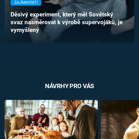
ZAJÍMAVOSTI
Časopis
Děsivý experiment, který měl Sovětský
Sledujte prima+
svaz nasměrovat k výrobě supervojáků, je
vymyšlený
Přihlášení
Sledujte nás
NÁVRHY PRO VÁS