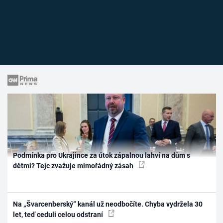
Podmínka pro Ukrajince za útok zápalnou lahví na dům s
dětmi? Tejc zvažuje mimořádný zásah
Na „Švarcenberský“ kanál už neodbočíte. Chyba vydržela 30
let, teď ceduli celou odstraní