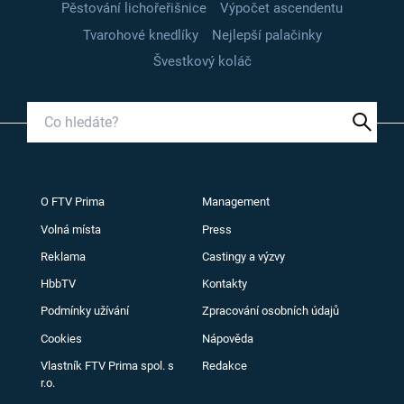
Pěstování lichořeřišnice
Výpočet ascendentu
Tvarohové knedlíky
Nejlepší palačinky
Švestkový koláč
O FTV Prima
Management
Volná místa
Press
Reklama
Castingy a výzvy
HbbTV
Kontakty
Podmínky užívání
Zpracování osobních údajů
Cookies
Nápověda
Vlastník FTV Prima spol. s
Redakce
r.o.