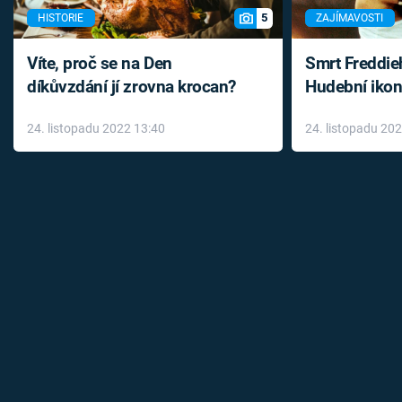
5
HISTORIE
ZAJÍMAVOSTI
Víte, proč se na Den
Smrt Freddie
díkůvzdání jí zrovna krocan?
Hudební ikon
až do konce 
24. listopadu 2022 13:40
24. listopadu 20
léky