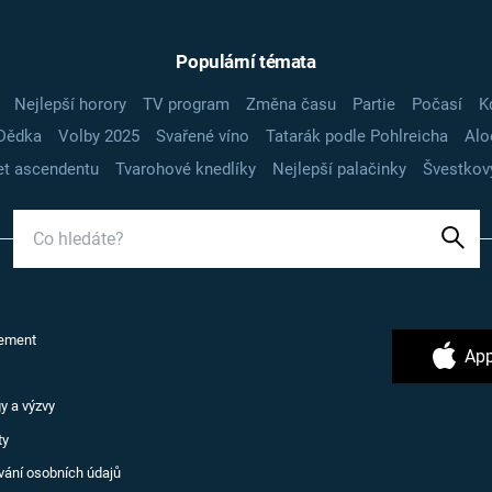
Populární témata
Nejlepší horory
TV program
Změna času
Partie
Počasí
K
Dědka
Volby 2025
Svařené víno
Tatarák podle Pohlreicha
Alo
t ascendentu
Tvarohové knedlíky
Nejlepší palačinky
Švestkov
ement
App
y a výzvy
ty
vání osobních údajů