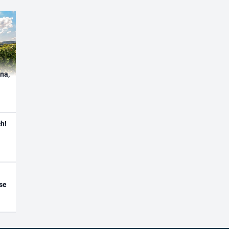
ína,
h!
se