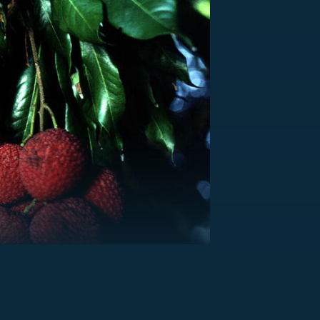
US
RSUS
ZE A