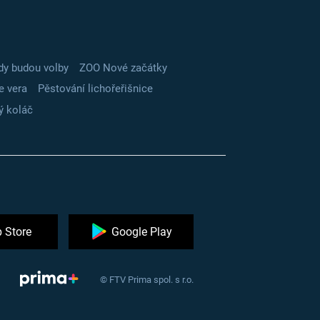
dy budou volby
ZOO Nové začátky
e vera
Pěstování lichořeřišnice
ý koláč
 Store
Google Play
© FTV Prima spol. s r.o.