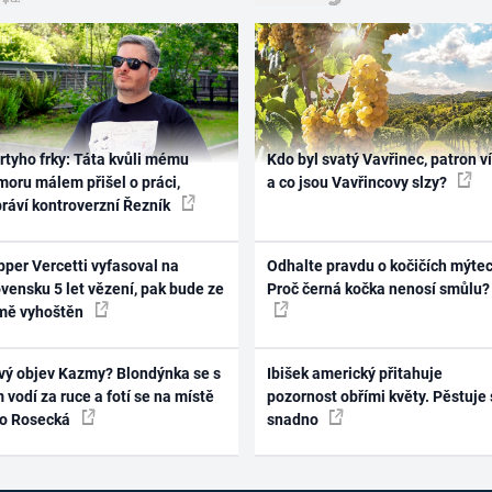
rtyho frky: Táta kvůli mému
Kdo byl svatý Vavřinec, patron v
oru málem přišel o práci,
a co jsou Vavřincovy slzy?
práví kontroverzní Řezník
per Vercetti vyfasoval na
Odhalte pravdu o kočičích mýtec
vensku 5 let vězení, pak bude ze
Proč černá kočka nenosí smůlu?
mě vyhoštěn
vý objev Kazmy? Blondýnka se s
Ibišek americký přitahuje
 vodí za ruce a fotí se na místě
pozornost obřími květy. Pěstuje 
ko Rosecká
snadno