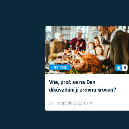
5
HISTORIE
Víte, proč se na Den
díkůvzdání jí zrovna krocan?
24. listopadu 2022 13:40