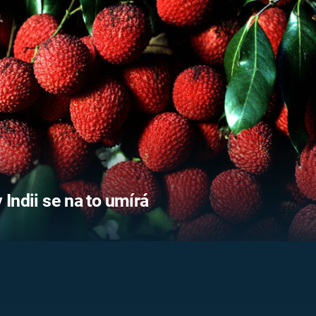
FILMY VERS
REALITA
UFO A
MIMOZEMŠŤANÉ
HORORY VE
REALITA
UTAJENÉ PŘÍBĚHY
ČESKÝCH DĚJIN
OPTICKÉ ILU
KLAMY
ALTERNATIVNÍ
HISTORIE
 Indii se na to umírá