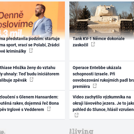
ma představila podzim: startuje
Tank KV-1 Němce dokonale
ma sport, vrací se Polabí, Zrádci
zaskočil
ové kriminálky
thiase Hložka ženy do vztahu
Operace Entebbe ukázala
dy uhnaly: Teď budu iniciátorem
schopnosti Izraele. Při
 slibuje zpěvák
osvobozování rukojmích padl br
premiéra
zloučení s Glenem Hansardem:
Video zachytilo výzkumníka na
outěná rakev, dojemná řeč Bona
okraji lávového jezera. Je to jak
zpěv Irglové s Vedderem
pohled do Slunce, hlásil vzruše