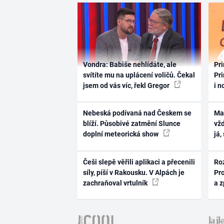
Vondra: Babiše nehlídáte, ale
Pri
svítíte mu na uplácení voličů. Čekal
Pri
jsem od vás víc, řekl Gregor
i n
Nebeská podívaná nad Českem se
Ma
blíží. Působivé zatmění Slunce
vž
doplní meteorická show
já,
Češi slepě věřili aplikaci a přecenili
Ro
síly, píší v Rakousku. V Alpách je
Pr
zachraňoval vrtulník
a 