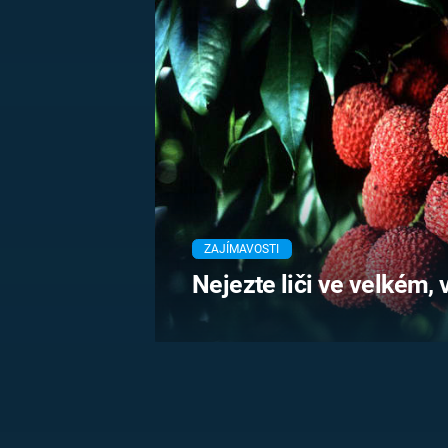
MARIE TEREZIE
ADOLF HITLER
NAPOLEON
BONAPARTE
ATENTÁT NA
REINHARDA
BRITSKÁ
HEYDRICHA
KRÁLOVSKÁ
RODINA
PRVNÍ SVĚTOVÁ
VÁLKA
ZAJÍMAVOSTI
Nejezte liči ve velkém, v