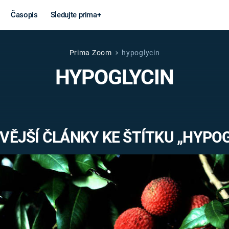
Časopis
Sledujte prima+
Prima Zoom
hypoglycin
Věda a
Války
HYPOGLYCIN
technika
STUDENÁ V
KORONAVIRUS
VÁLKA VE
VIETNAMU
VESMÍR
VĚJŠÍ ČLÁNKY KE ŠTÍTKU „HYPOG
VÁLEČNÉ FI
MARS
SERIÁLY
Záhady a
Zajímav
konspirace