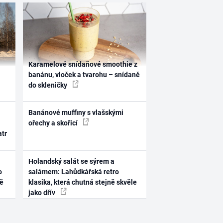
Karamelové snídaňové smoothie z
banánu, vloček a tvarohu – snídaně
do skleničky
Banánové muffiny s vlašskými
ořechy a skořicí
atr
Holandský salát se sýrem a
o
salámem: Lahůdkářská retro
ně
klasika, která chutná stejně skvěle
jako dřív