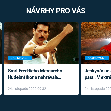
NÁVRHY PRO VÁS
ZAJÍMAVOSTI
ZAJÍMAVOSTI
Smrt Freddieho Mercuryho:
Jeskyňář se c
Hudební ikona nahrávala
pasti. V ext
až do konce života a odmítala
prožil noční
24. listopadu 2022 09:32
24. listopadu 20
léky
klaustrofobi