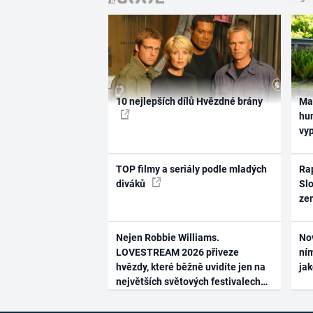
10 nejlepších dílů Hvězdné brány
Ma
hum
vy
TOP filmy a seriály podle mladých
Rap
diváků
Slo
ze
Nejen Robbie Williams.
No
LOVESTREAM 2026 přiveze
ním
hvězdy, které běžně uvidíte jen na
ja
největších světových festivalech