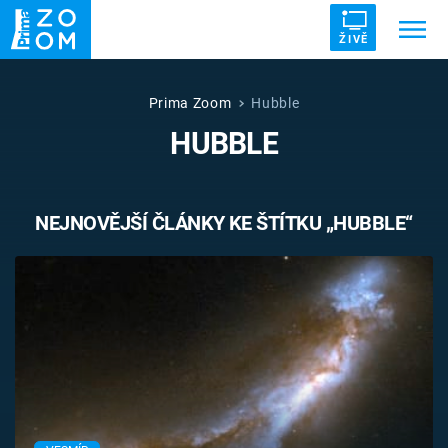
ŽIVĚ
Trendy:
ZRÁDCI
UFO
DRUHÁ SVĚTOVÁ VÁLKA
Prima Zoom
Hubble
HUBBLE
ZÁHADY
VETŘELCI DÁVNOVĚKU
NEJNOVĚJŠÍ ČLÁNKY KE ŠTÍTKU „HUBBLE“
Témata
Témata
Pořady
TV Program