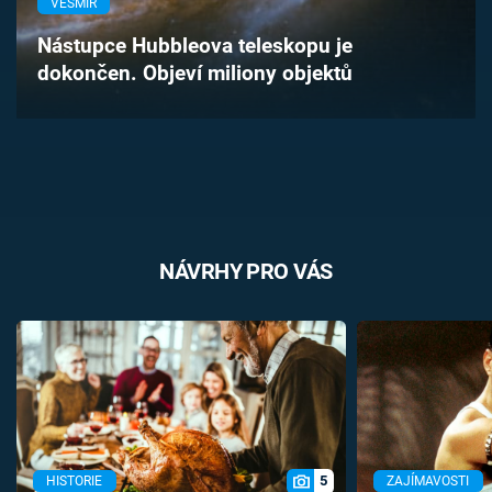
VESMÍR
Časopis
Nástupce Hubbleova teleskopu je
dokončen. Objeví miliony objektů
Sledujte prima+
Přihlášení
Sledujte nás
NÁVRHY PRO VÁS
5
HISTORIE
ZAJÍMAVOSTI