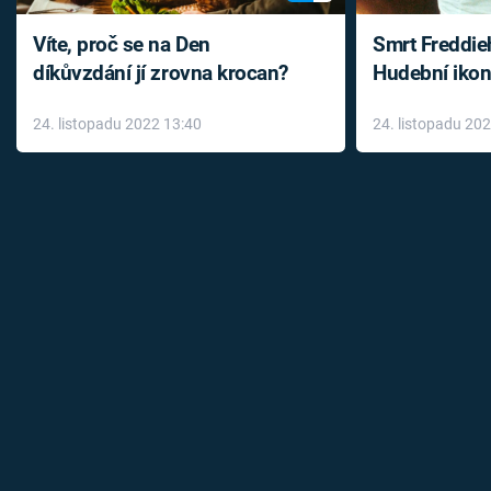
Víte, proč se na Den
Smrt Freddie
díkůvzdání jí zrovna krocan?
Hudební ikon
až do konce 
24. listopadu 2022 13:40
24. listopadu 20
léky