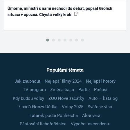
Úmorné, ministři s námi nechodí do debat, popsal Grolich
situaci v opozici. Chystá velký krok
Populární témata
Jak zhubnout
Nejlepší filmy 2024
Nejlepší horory
TV program
Změna času
Partie
Počasí
Kdy budou volby
ZOO Nové začátky
Auto – katalog
7 pádů Honzy Dědka
Volby 2025
Svařené víno
Tatarák podle Pohlreicha
Aloe vera
Pěstování lichořeřišnice
Výpočet ascendentu