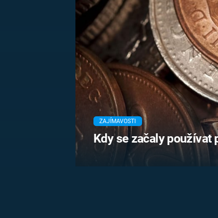
MARIE TEREZIE
ADOLF HITLER
NAPOLEON
BONAPARTE
ATENTÁT NA
REINHARDA
BRITSKÁ
HEYDRICHA
KRÁLOVSKÁ
RODINA
PRVNÍ SVĚTOVÁ
VÁLKA
ZAJÍMAVOSTI
Kdy se začaly používat 