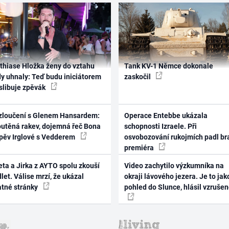
thiase Hložka ženy do vztahu
Tank KV-1 Němce dokonale
dy uhnaly: Teď budu iniciátorem
zaskočil
 slibuje zpěvák
zloučení s Glenem Hansardem:
Operace Entebbe ukázala
outěná rakev, dojemná řeč Bona
schopnosti Izraele. Při
zpěv Irglové s Vedderem
osvobozování rukojmích padl br
premiéra
ta a Jirka z AYTO spolu zkouší
Video zachytilo výzkumníka na
let. Válise mrzí, že ukázal
okraji lávového jezera. Je to jak
atné stránky
pohled do Slunce, hlásil vzruše