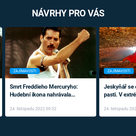
NÁVRHY PRO VÁS
ZAJÍMAVOSTI
ZAJÍMAVOSTI
Smrt Freddieho Mercuryho:
Jeskyňář se c
Hudební ikona nahrávala
pasti. V ext
až do konce života a odmítala
prožil noční
24. listopadu 2022 09:32
24. listopadu 20
léky
klaustrofobi