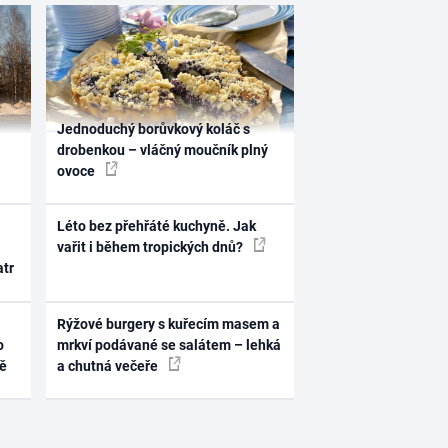
Jednoduchý borůvkový koláč s
drobenkou – vláčný moučník plný
ovoce
Léto bez přehřáté kuchyně. Jak
vařit i během tropických dnů?
atr
Rýžové burgery s kuřecím masem a
o
mrkví podávané se salátem – lehká
ně
a chutná večeře