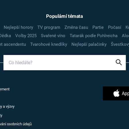
Populární témata
Nejlepší horory
TV program
Změna času
Partie
Počasí
K
Dědka
Volby 2025
Svařené víno
Tatarák podle Pohlreicha
Alo
t ascendentu
Tvarohové knedlíky
Nejlepší palačinky
Švestkov
ement
App
y a výzvy
ty
vání osobních údajů