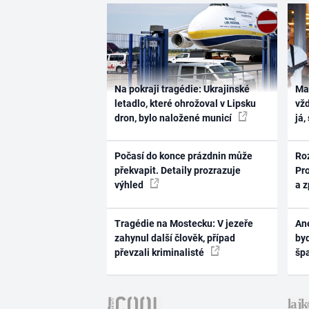
Na pokraji tragédie: Ukrajinské
Ma
letadlo, které ohrožoval v Lipsku
vž
dron, bylo naložené municí
já,
Počasí do konce prázdnin může
Ro
překvapit. Detaily prozrazuje
Pr
výhled
a 
Tragédie na Mostecku: V jezeře
Ane
zahynul další člověk, případ
byd
převzali kriminalisté
šp