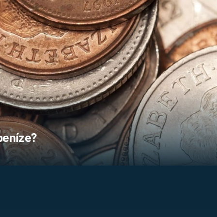
FILMY VERS
REALITA
UFO A
MIMOZEMŠŤANÉ
HORORY VE
REALITA
UTAJENÉ PŘÍBĚHY
ČESKÝCH DĚJIN
OPTICKÉ ILU
KLAMY
ALTERNATIVNÍ
HISTORIE
peníze?