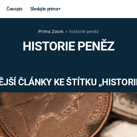
Časopis
Sledujte prima+
Prima Zoom
historie peněz
Věda a
Války
HISTORIE PENĚZ
technika
STUDENÁ V
KORONAVIRUS
VÁLKA VE
VIETNAMU
VESMÍR
JŠÍ ČLÁNKY KE ŠTÍTKU „HISTORI
VÁLEČNÉ FI
MARS
SERIÁLY
Záhady a
Zajímav
konspirace