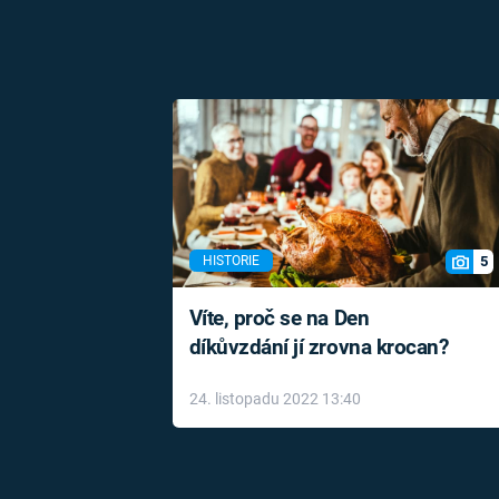
5
HISTORIE
Víte, proč se na Den
díkůvzdání jí zrovna krocan?
24. listopadu 2022 13:40