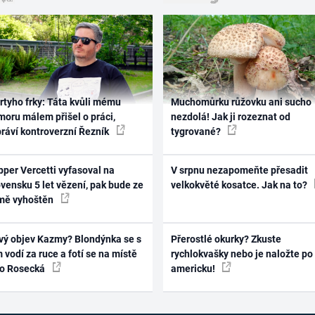
rtyho frky: Táta kvůli mému
Muchomůrku růžovku ani sucho
oru málem přišel o práci,
nezdolá! Jak ji rozeznat od
práví kontroverzní Řezník
tygrované?
per Vercetti vyfasoval na
V srpnu nezapomeňte přesadit
vensku 5 let vězení, pak bude ze
velkokvěté kosatce. Jak na to?
mě vyhoštěn
vý objev Kazmy? Blondýnka se s
Přerostlé okurky? Zkuste
 vodí za ruce a fotí se na místě
rychlokvašky nebo je naložte po
ko Rosecká
americku!