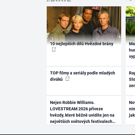
10 nejlepších dílů Hvězdné brány
Ma
hum
vy
TOP filmy a seriály podle mladých
Rap
diváků
Slo
ze
Nejen Robbie Williams.
No
LOVESTREAM 2026 přiveze
ním
hvězdy, které běžně uvidíte jen na
ja
největších světových festivalech