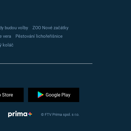
dy budou volby
ZOO Nové začátky
e vera
Pěstování lichořeřišnice
ý koláč
 Store
Google Play
© FTV Prima spol. s r.o.