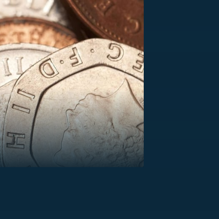
US
RSUS
ZE A