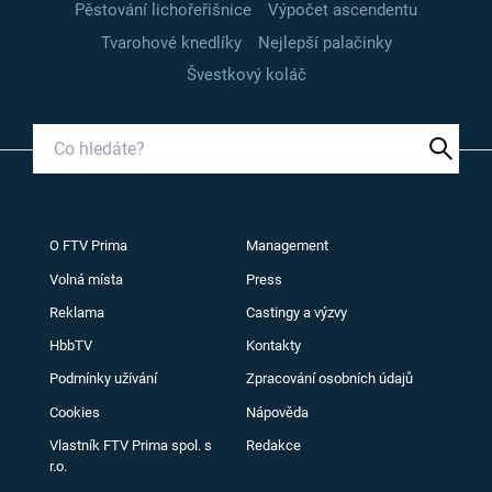
Pěstování lichořeřišnice
Výpočet ascendentu
Tvarohové knedlíky
Nejlepší palačinky
Švestkový koláč
O FTV Prima
Management
Volná místa
Press
Reklama
Castingy a výzvy
HbbTV
Kontakty
Podmínky užívání
Zpracování osobních údajů
Cookies
Nápověda
Vlastník FTV Prima spol. s
Redakce
r.o.