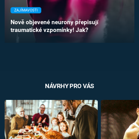
Časopis
ZAJÍMAVOSTI
Sledujte prima+
Nově objevené neurony přepisují
traumatické vzpomínky! Jak?
Přihlášení
Sledujte nás
NÁVRHY PRO VÁS