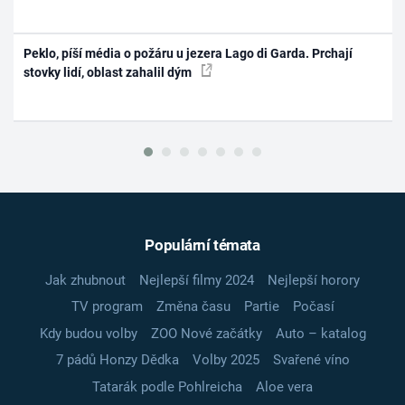
Peklo, píší média o požáru u jezera Lago di Garda. Prchají
stovky lidí, oblast zahalil dým
Populární témata
Jak zhubnout
Nejlepší filmy 2024
Nejlepší horory
TV program
Změna času
Partie
Počasí
Kdy budou volby
ZOO Nové začátky
Auto – katalog
7 pádů Honzy Dědka
Volby 2025
Svařené víno
Tatarák podle Pohlreicha
Aloe vera