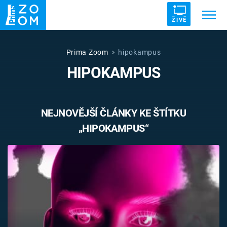
ŽIVĚ
Trendy:
ZRÁDCI
UFO
DRUHÁ SVĚTOVÁ VÁLKA
Prima Zoom
hipokampus
HIPOKAMPUS
ZÁHADY
VETŘELCI DÁVNOVĚKU
NEJNOVĚJŠÍ ČLÁNKY KE ŠTÍTKU
„HIPOKAMPUS“
Témata
Témata
Pořady
TV Program