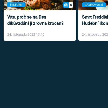
5
HISTORIE
ZAJÍMAVOSTI
Víte, proč se na Den
Smrt Freddie
díkůvzdání jí zrovna krocan?
Hudební ikon
až do konce 
24. listopadu 2022 13:40
24. listopadu 20
léky