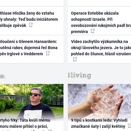
thiase Hložka ženy do vztahu
Operace Entebbe ukázala
dy uhnaly: Teď budu iniciátorem
schopnosti Izraele. Při
 slibuje zpěvák
osvobozování rukojmích padl br
premiéra
zloučení s Glenem Hansardem:
Video zachytilo výzkumníka na
outěná rakev, dojemná řeč Bona
okraji lávového jezera. Je to jak
zpěv Irglové s Vedderem
pohled do Slunce, hlásil vzruše
rtyho frky: Táta kvůli mému
9 tipů s kostkami ledu: Vyhladí
oru málem přišel o práci,
zmačkané šaty i zalijí květiny