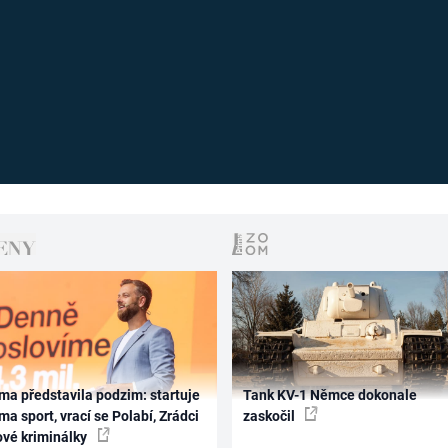
ma představila podzim: startuje
Tank KV-1 Němce dokonale
ma sport, vrací se Polabí, Zrádci
zaskočil
ové kriminálky