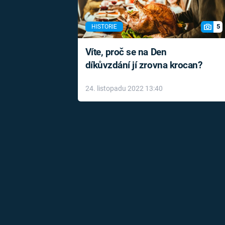
5
HISTORIE
Víte, proč se na Den
díkůvzdání jí zrovna krocan?
24. listopadu 2022 13:40