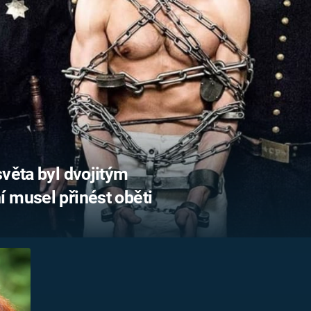
FILMY VERS
REALITA
UFO A
MIMOZEMŠŤANÉ
HORORY VE
REALITA
UTAJENÉ PŘÍBĚHY
ČESKÝCH DĚJIN
OPTICKÉ ILU
KLAMY
ALTERNATIVNÍ
HISTORIE
světa byl dvojitým
 musel přinést oběti