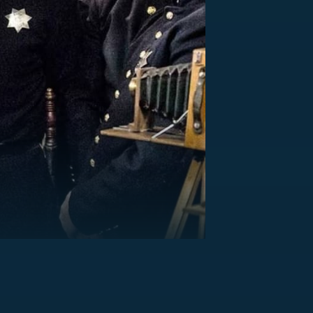
US
RSUS
ZE A