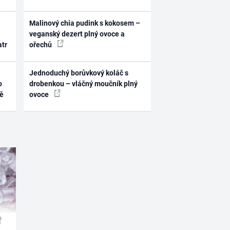
Malinový chia pudink s kokosem –
veganský dezert plný ovoce a
atr
ořechů
Jednoduchý borůvkový koláč s
o
drobenkou – vláčný moučník plný
ně
ovoce