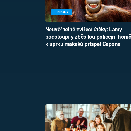
PŘÍRODA
Neuvěřitelné zvířecí útěky: Lamy
podstoupily zběsilou policejní honi
k úprku makaků přispěl Capone