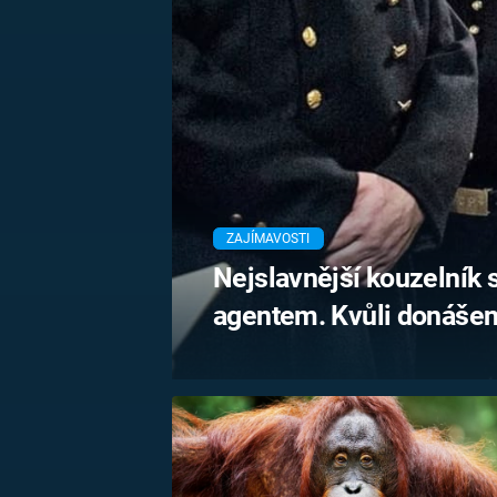
MARIE TEREZIE
ADOLF HITLER
NAPOLEON
BONAPARTE
ATENTÁT NA
REINHARDA
BRITSKÁ
HEYDRICHA
KRÁLOVSKÁ
RODINA
PRVNÍ SVĚTOVÁ
VÁLKA
ZAJÍMAVOSTI
Nejslavnější kouzelník 
agentem. Kvůli donášení