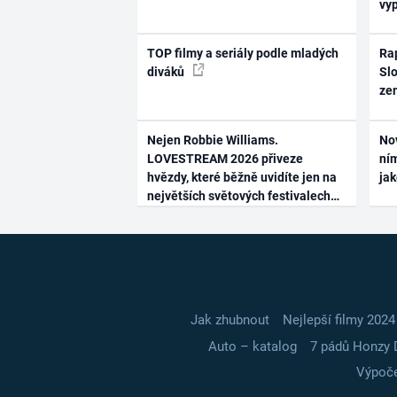
vy
TOP filmy a seriály podle mladých
Rap
diváků
Slo
ze
Nejen Robbie Williams.
No
LOVESTREAM 2026 přiveze
ním
hvězdy, které běžně uvidíte jen na
ja
největších světových festivalech
Jak zhubnout
Nejlepší filmy 2024
Auto – katalog
7 pádů Honzy 
Výpoče