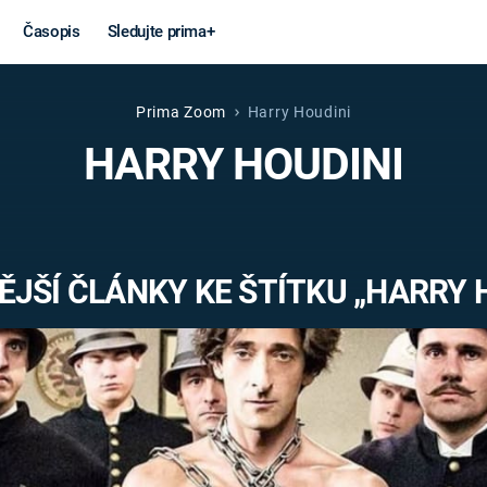
Časopis
Sledujte prima+
Prima Zoom
Harry Houdini
Věda a
Války
HARRY HOUDINI
technika
STUDENÁ V
KORONAVIRUS
VÁLKA VE
VIETNAMU
VESMÍR
JŠÍ ČLÁNKY KE ŠTÍTKU „HARRY 
VÁLEČNÉ FI
MARS
SERIÁLY
Záhady a
Zajímav
konspirace