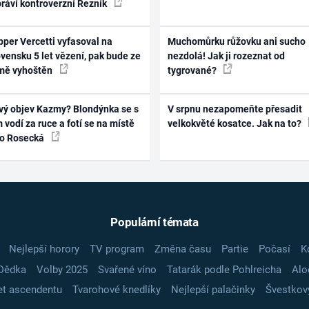
práví kontroverzní Řezník
per Vercetti vyfasoval na
Muchomůrku růžovku ani sucho
vensku 5 let vězení, pak bude ze
nezdolá! Jak ji rozeznat od
mě vyhoštěn
tygrované?
vý objev Kazmy? Blondýnka se s
V srpnu nezapomeňte přesadit
 vodí za ruce a fotí se na místě
velkokvěté kosatce. Jak na to?
ko Rosecká
Populární témata
Nejlepší horory
TV program
Změna času
Partie
Počasí
K
Dědka
Volby 2025
Svařené víno
Tatarák podle Pohlreicha
Alo
t ascendentu
Tvarohové knedlíky
Nejlepší palačinky
Švestkov