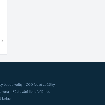
dy budou volby
ZOO Nové začátky
e vera
Pěstování lichořeřišnice
ý koláč