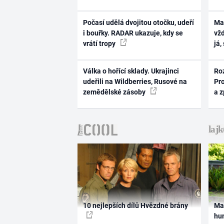
Počasí udělá dvojitou otočku, udeří
Ma
i bouřky. RADAR ukazuje, kdy se
vž
vrátí tropy
já,
Válka o hořící sklady. Ukrajinci
Ro
udeřili na Wildberries, Rusové na
Pr
zemědělské zásoby
a 
10 nejlepších dílů Hvězdné brány
Ma
hum