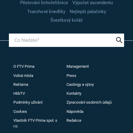
Pěstování lichořeřišnice
Výpočet ascendentu
Tvarohové knedlíky
Nejlepší palačinky
Švestkový koláč
O FTV Prima
Management
Volná místa
Press
Reklama
Castingy a výzvy
HbbTV
Kontakty
Podmínky užívání
Zpracování osobních údajů
Cookies
Nápověda
Vlastník FTV Prima spol. s
Redakce
r.o.