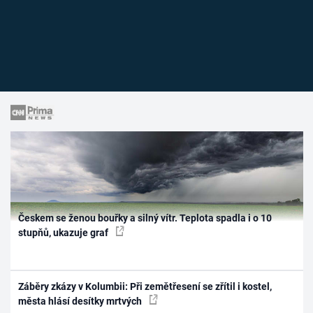
Českem se ženou bouřky a silný vítr. Teplota spadla i o 10
stupňů, ukazuje graf
Záběry zkázy v Kolumbii: Při zemětřesení se zřítil i kostel,
města hlásí desítky mrtvých