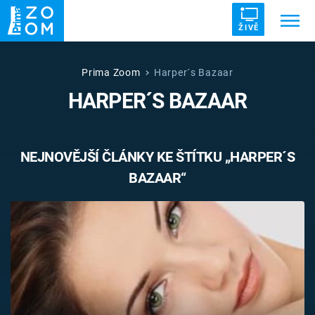
ŽIVĚ
Trendy:
ZRÁDCI
UFO
DRUHÁ SVĚTOVÁ VÁLKA
Prima Zoom
Harper´s Bazaar
HARPER´S BAZAAR
ZÁHADY
VETŘELCI DÁVNOVĚKU
NEJNOVĚJŠÍ ČLÁNKY KE ŠTÍTKU „HARPER´S
BAZAAR“
Témata
Témata
Pořady
TV Program