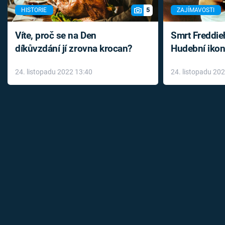
5
HISTORIE
ZAJÍMAVOSTI
Víte, proč se na Den
Smrt Freddie
díkůvzdání jí zrovna krocan?
Hudební ikon
až do konce 
24. listopadu 2022 13:40
24. listopadu 20
léky