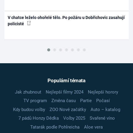
V chatce leželo ohořelé tělo. Po požáru u Dobřichovic zasahují
policisté
Populární témata
Jak zhubnout
Nejlepší filmy 2024
Nejlepší horory
TV program
Změna času
Partie
Počasí
Kdy budou volby
ZOO Nové začátky
Auto – katalog
7 pádů Honzy Dědka
Volby 2025
Svařené víno
Tatarák podle Pohlreicha
Aloe vera