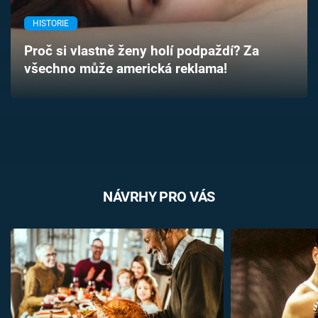
Časopis
HISTORIE
Sledujte prima+
Proč si vlastně ženy holí podpaždí? Za
všechno může americká reklama!
Přihlášení
Sledujte nás
NÁVRHY PRO VÁS