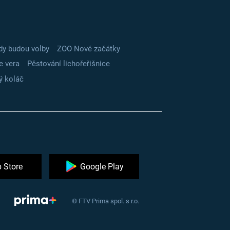
dy budou volby
ZOO Nové začátky
e vera
Pěstování lichořeřišnice
ý koláč
 Store
Google Play
© FTV Prima spol. s r.o.