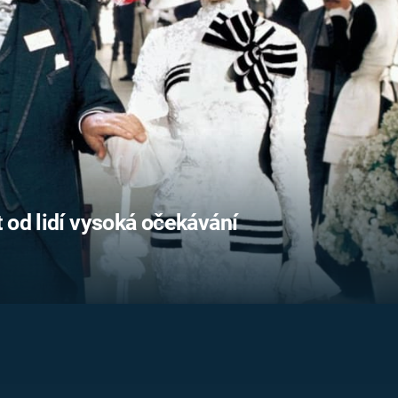
FILMY VERS
REALITA
UFO A
MIMOZEMŠŤANÉ
HORORY VE
REALITA
UTAJENÉ PŘÍBĚHY
ČESKÝCH DĚJIN
OPTICKÉ ILU
KLAMY
ALTERNATIVNÍ
HISTORIE
 od lidí vysoká očekávání