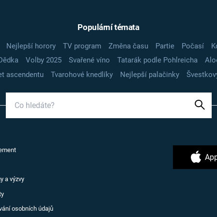
Populární témata
Nejlepší horory
TV program
Změna času
Partie
Počasí
K
Dědka
Volby 2025
Svařené víno
Tatarák podle Pohlreicha
Alo
t ascendentu
Tvarohové knedlíky
Nejlepší palačinky
Švestkov
ement
App
y a výzvy
ty
vání osobních údajů