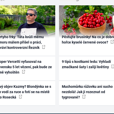
rtyho frky: Táta kvůli mému
Pěstujte brusinky! Na co je dobr
oru málem přišel o práci,
hořce kyselé červené ovoce?
práví kontroverzní Řezník
per Vercetti vyfasoval na
9 tipů s kostkami ledu: Vyhladí
vensku 5 let vězení, pak bude ze
zmačkané šaty i zalijí květiny
mě vyhoštěn
vý objev Kazmy? Blondýnka se s
Muchomůrku růžovku ani sucho
 vodí za ruce a fotí se na místě
nezdolá! Jak ji rozeznat od
ko Rosecká
tygrované?