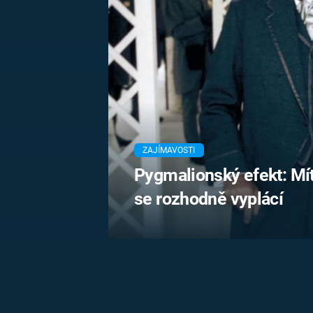
MARIE TEREZIE
ADOLF HITLER
NAPOLEON
BONAPARTE
ATENTÁT NA
REINHARDA
BRITSKÁ
HEYDRICHA
KRÁLOVSKÁ
RODINA
PRVNÍ SVĚTOVÁ
VÁLKA
ZAJÍMAVOSTI
Pygmalionský efekt: Mít
se rozhodně vyplácí