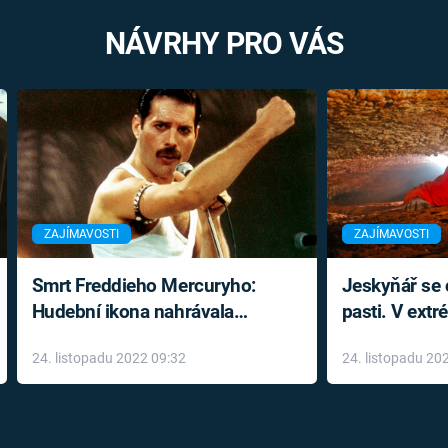
NÁVRHY PRO VÁS
ZAJÍMAVOSTI
ZAJÍMAVOSTI
Smrt Freddieho Mercuryho:
Jeskyňář se c
Hudební ikona nahrávala
pasti. V ext
až do konce života a odmítala
prožil noční
24. listopadu 2022 09:32
24. listopadu 20
léky
klaustrofobi