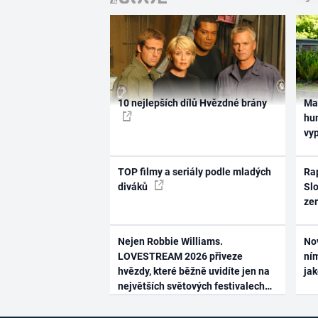
10 nejlepších dílů Hvězdné brány
Ma
hum
vy
TOP filmy a seriály podle mladých
Rap
diváků
Slo
ze
Nejen Robbie Williams.
No
LOVESTREAM 2026 přiveze
ním
hvězdy, které běžně uvidíte jen na
ja
největších světových festivalech