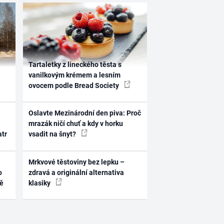
Tartaletky z lineckého těsta s
vanilkovým krémem a lesním
ovocem podle Bread Society
Oslavte Mezinárodní den piva: Proč
mrazák ničí chuť a kdy v horku
atr
vsadit na šnyt?
Mrkvové těstoviny bez lepku –
o
zdravá a originální alternativa
ně
klasiky