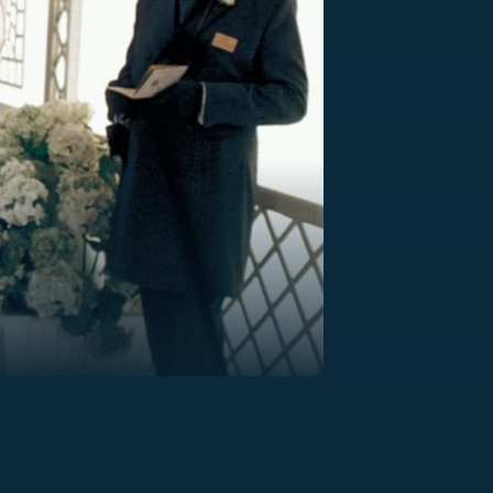
US
RSUS
ZE A