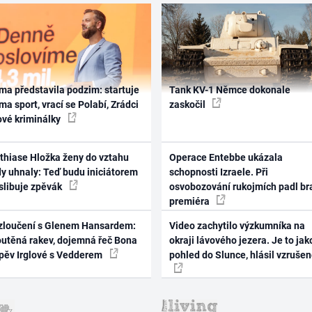
ma představila podzim: startuje
Tank KV-1 Němce dokonale
ma sport, vrací se Polabí, Zrádci
zaskočil
ové kriminálky
thiase Hložka ženy do vztahu
Operace Entebbe ukázala
dy uhnaly: Teď budu iniciátorem
schopnosti Izraele. Při
 slibuje zpěvák
osvobozování rukojmích padl br
premiéra
zloučení s Glenem Hansardem:
Video zachytilo výzkumníka na
outěná rakev, dojemná řeč Bona
okraji lávového jezera. Je to jak
zpěv Irglové s Vedderem
pohled do Slunce, hlásil vzruše