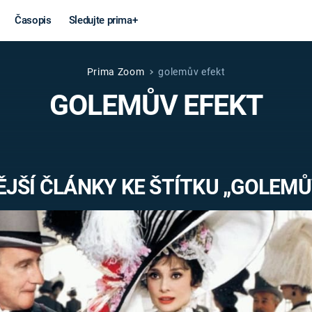
Časopis
Sledujte prima+
Prima Zoom
golemův efekt
Věda a
Války
GOLEMŮV EFEKT
technika
STUDENÁ V
KORONAVIRUS
VÁLKA VE
VIETNAMU
VESMÍR
JŠÍ ČLÁNKY KE ŠTÍTKU „GOLEMŮ
VÁLEČNÉ FI
MARS
SERIÁLY
Záhady a
Zajímav
konspirace