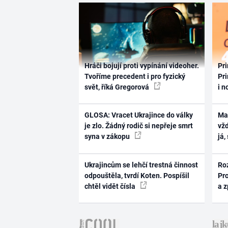
Hráči bojují proti vypínání videoher.
Pri
Tvoříme precedent i pro fyzický
Pri
svět, říká Gregorová
i n
GLOSA: Vracet Ukrajince do války
Ma
je zlo. Žádný rodič si nepřeje smrt
vž
syna v zákopu
já,
Ukrajincům se lehčí trestná činnost
Ro
odpouštěla, tvrdí Koten. Pospíšil
Pr
chtěl vidět čísla
a 