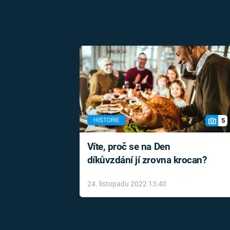
5
HISTORIE
Víte, proč se na Den
díkůvzdání jí zrovna krocan?
24. listopadu 2022 13:40