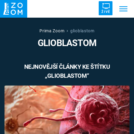
ŽIVĚ
Trendy:
ZRÁDCI
UFO
DRUHÁ SVĚTOVÁ VÁLKA
Prima Zoom
glioblastom
GLIOBLASTOM
ZÁHADY
VETŘELCI DÁVNOVĚKU
NEJNOVĚJŠÍ ČLÁNKY KE ŠTÍTKU
„GLIOBLASTOM“
Témata
Témata
Pořady
TV Program