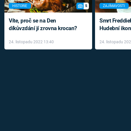
5
HISTORIE
ZAJÍMAVOSTI
Víte, proč se na Den
Smrt Freddie
díkůvzdání jí zrovna krocan?
Hudební ikon
až do konce 
24. listopadu 2022 13:40
24. listopadu 20
léky