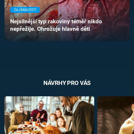
Časopis
ZAJÍMAVOSTI
Sledujte prima+
Nejsilnější typ rakoviny téměř nikdo
nepřežije. Ohrožuje hlavně děti
Přihlášení
Sledujte nás
NÁVRHY PRO VÁS