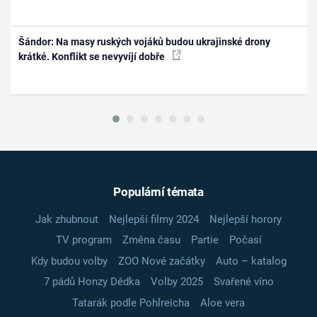
Šándor: Na masy ruských vojáků budou ukrajinské drony
krátké. Konflikt se nevyvíjí dobře
Populární témata
Jak zhubnout
Nejlepší filmy 2024
Nejlepší horory
TV program
Změna času
Partie
Počasí
Kdy budou volby
ZOO Nové začátky
Auto – katalog
7 pádů Honzy Dědka
Volby 2025
Svařené víno
Tatarák podle Pohlreicha
Aloe vera