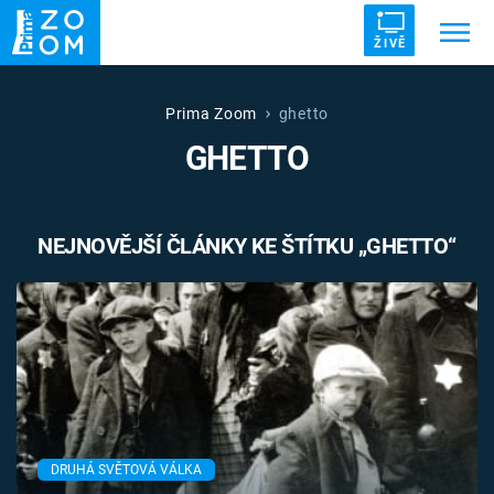
ŽIVĚ
Trendy:
ZRÁDCI
UFO
DRUHÁ SVĚTOVÁ VÁLKA
Prima Zoom
ghetto
GHETTO
ZÁHADY
VETŘELCI DÁVNOVĚKU
NEJNOVĚJŠÍ ČLÁNKY KE ŠTÍTKU „GHETTO“
Témata
Témata
Pořady
TV Program
DRUHÁ SVĚTOVÁ VÁLKA