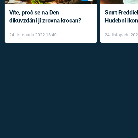
Víte, proč se na Den
Smrt Freddie
díkůvzdání jí zrovna krocan?
Hudební ikon
až do konce 
24. listopadu 2022 13:40
24. listopadu 20
léky