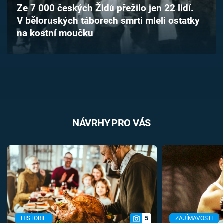
Ze 7 000 českých Židů přežilo jen 22 lidí.
Časopis
V běloruských táborech smrti mleli ostatky
na kostní moučku
Sledujte prima+
Přihlášení
Sledujte nás
NÁVRHY PRO VÁS
5
HISTORIE
ZAJÍMAVOSTI