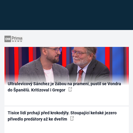
Ultralevicový Sánchez je žábou na prameni, pustil se Vondra
do Španělů. Kritizoval i Gregor
Tisíce lidí prchají před krokodýly. Stoupající keňské jezero
přivedlo predátory až ke dveřím