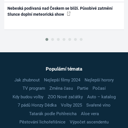
Nebeská podívaná nad Českem se blíží. Působivé zatmění
Slunce doplní meteorická show
Populární témata
Jak zhubnout
Nejlepší filmy 2024
Nejlepší horory
TV program
Změna času
Partie
Počasí
Kdy budou volby
ZOO Nové začátky
Auto – katalog
7 pádů Honzy Dědka
Volby 2025
Svařené víno
Tatarák podle Pohlreicha
Aloe vera
Pěstování lichořeřišnice
Výpočet ascendentu