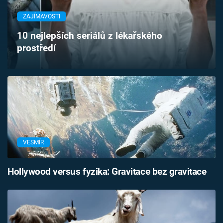
Časopis
ZAJÍMAVOSTI
Sledujte prima+
10 nejlepších seriálů z lékařského
prostředí
Přihlášení
Sledujte nás
VESMÍR
Hollywood versus fyzika: Gravitace bez gravitace