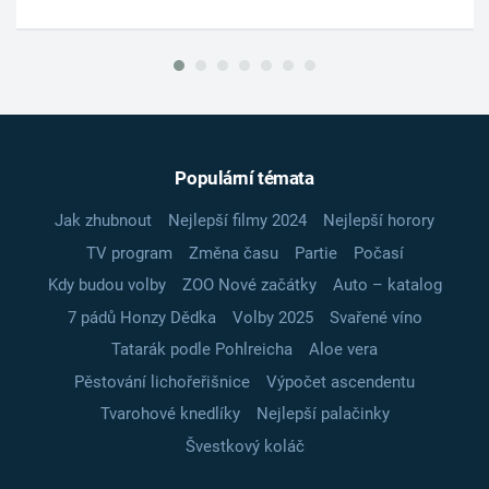
Populární témata
Jak zhubnout
Nejlepší filmy 2024
Nejlepší horory
TV program
Změna času
Partie
Počasí
Kdy budou volby
ZOO Nové začátky
Auto – katalog
7 pádů Honzy Dědka
Volby 2025
Svařené víno
Tatarák podle Pohlreicha
Aloe vera
Pěstování lichořeřišnice
Výpočet ascendentu
Tvarohové knedlíky
Nejlepší palačinky
Švestkový koláč