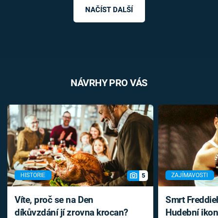
NAČÍST DALŠÍ
NÁVRHY PRO VÁS
5
HISTORIE
ZAJÍMAVOSTI
Víte, proč se na Den
Smrt Freddie
díkůvzdání jí zrovna krocan?
Hudební ikon