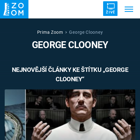
ŽIVĚ
Trendy:
ZRÁDCI
UFO
DRUHÁ SVĚTOVÁ VÁLKA
Prima Zoom
George Clooney
GEORGE CLOONEY
ZÁHADY
VETŘELCI DÁVNOVĚKU
NEJNOVĚJŠÍ ČLÁNKY KE ŠTÍTKU „GEORGE
CLOONEY“
Témata
Témata
Pořady
TV Program