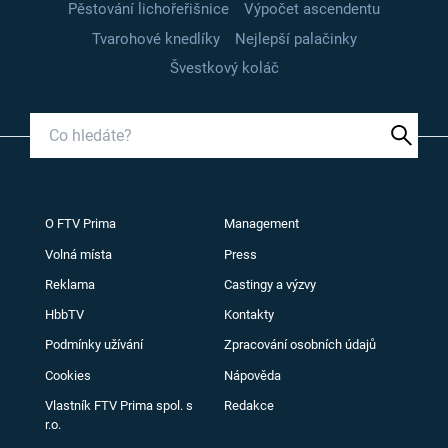
Pěstování lichořeřišnice
Výpočet ascendentu
Tvarohové knedlíky
Nejlepší palačinky
Švestkový koláč
O FTV Prima
Management
Volná místa
Press
Reklama
Castingy a výzvy
HbbTV
Kontakty
Podmínky užívání
Zpracování osobních údajů
Cookies
Nápověda
Vlastník FTV Prima spol. s
Redakce
r.o.