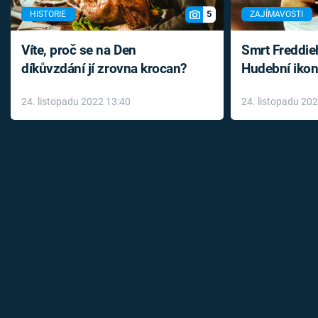
5
HISTORIE
ZAJÍMAVOSTI
Víte, proč se na Den
Smrt Freddie
díkůvzdání jí zrovna krocan?
Hudební ikon
až do konce 
24. listopadu 2022 13:40
24. listopadu 20
léky