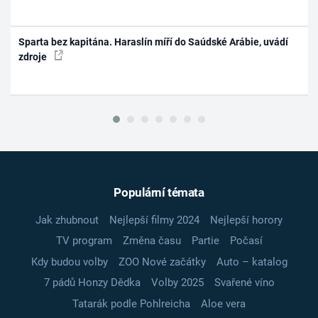
Sparta bez kapitána. Haraslín míří do Saúdské Arábie, uvádí
zdroje
Populární témata
Jak zhubnout
Nejlepší filmy 2024
Nejlepší horory
TV program
Změna času
Partie
Počasí
Kdy budou volby
ZOO Nové začátky
Auto – katalog
7 pádů Honzy Dědka
Volby 2025
Svařené víno
Tatarák podle Pohlreicha
Aloe vera