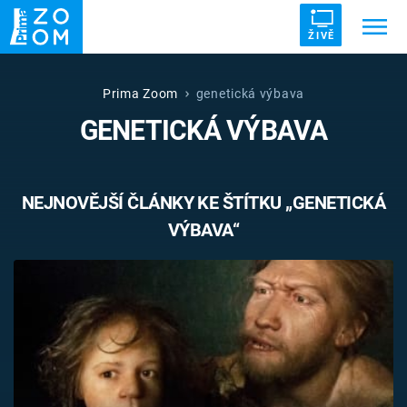
ŽIVĚ
Trendy:
ZRÁDCI
UFO
DRUHÁ SVĚTOVÁ VÁLKA
Prima Zoom
genetická výbava
GENETICKÁ VÝBAVA
ZÁHADY
VETŘELCI DÁVNOVĚKU
NEJNOVĚJŠÍ ČLÁNKY KE ŠTÍTKU „GENETICKÁ
VÝBAVA“
Témata
Témata
Pořady
TV Program