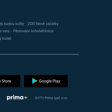
dy budou volby
ZOO Nové začátky
e vera
Pěstování lichořeřišnice
ý koláč
 Store
Google Play
© FTV Prima spol. s r.o.