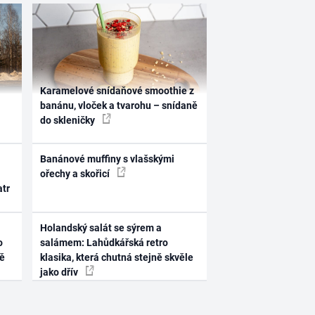
Karamelové snídaňové smoothie z
banánu, vloček a tvarohu – snídaně
do skleničky
Banánové muffiny s vlašskými
ořechy a skořicí
atr
Holandský salát se sýrem a
o
salámem: Lahůdkářská retro
ně
klasika, která chutná stejně skvěle
jako dřív