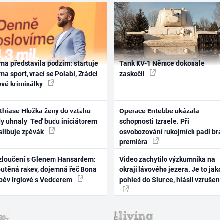
ma představila podzim: startuje
Tank KV-1 Němce dokonale
ma sport, vrací se Polabí, Zrádci
zaskočil
ové kriminálky
thiase Hložka ženy do vztahu
Operace Entebbe ukázala
dy uhnaly: Teď budu iniciátorem
schopnosti Izraele. Při
 slibuje zpěvák
osvobozování rukojmích padl br
premiéra
zloučení s Glenem Hansardem:
Video zachytilo výzkumníka na
outěná rakev, dojemná řeč Bona
okraji lávového jezera. Je to jak
zpěv Irglové s Vedderem
pohled do Slunce, hlásil vzruše