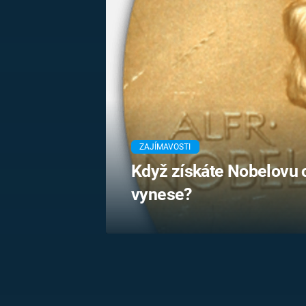
MARIE TEREZIE
ADOLF HITLER
NAPOLEON
BONAPARTE
ATENTÁT NA
REINHARDA
BRITSKÁ
HEYDRICHA
KRÁLOVSKÁ
RODINA
PRVNÍ SVĚTOVÁ
VÁLKA
ZAJÍMAVOSTI
Když získáte Nobelovu 
vynese?