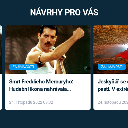
NÁVRHY PRO VÁS
ZAJÍMAVOSTI
ZAJÍMAVOSTI
Smrt Freddieho Mercuryho:
Jeskyňář se c
Hudební ikona nahrávala
pasti. V ext
až do konce života a odmítala
prožil noční
24. listopadu 2022 09:32
24. listopadu 20
léky
klaustrofobi