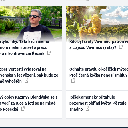
rtyho frky: Táta kvůli mému
Kdo byl svatý Vavřinec, patron v
oru málem přišel o práci,
a co jsou Vavřincovy slzy?
práví kontroverzní Řezník
per Vercetti vyfasoval na
Odhalte pravdu o kočičích mýtec
vensku 5 let vězení, pak bude ze
Proč černá kočka nenosí smůlu?
mě vyhoštěn
vý objev Kazmy? Blondýnka se s
Ibišek americký přitahuje
 vodí za ruce a fotí se na místě
pozornost obřími květy. Pěstuje 
ko Rosecká
snadno