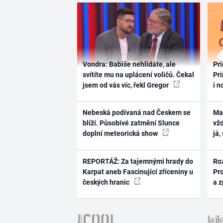
Vondra: Babiše nehlídáte, ale
Pri
svítíte mu na uplácení voličů. Čekal
Pri
jsem od vás víc, řekl Gregor
i n
Nebeská podívaná nad Českem se
Ma
blíží. Působivé zatmění Slunce
vž
doplní meteorická show
já,
REPORTÁŽ: Za tajemnými hrady do
Ro
Karpat aneb Fascinující zříceniny u
Pr
českých hranic
a 