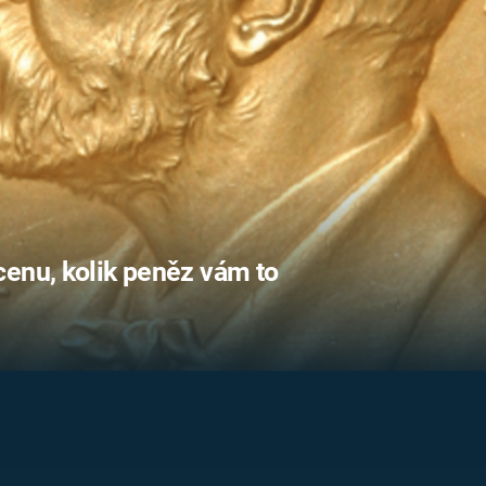
FILMY VERS
REALITA
UFO A
MIMOZEMŠŤANÉ
HORORY VE
REALITA
UTAJENÉ PŘÍBĚHY
ČESKÝCH DĚJIN
OPTICKÉ ILU
KLAMY
ALTERNATIVNÍ
HISTORIE
cenu, kolik peněz vám to