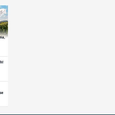
ína,
h!
se