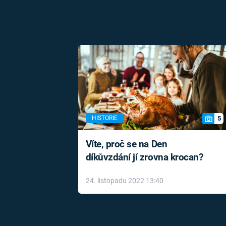
5
HISTORIE
Víte, proč se na Den
díkůvzdání jí zrovna krocan?
24. listopadu 2022 13:40