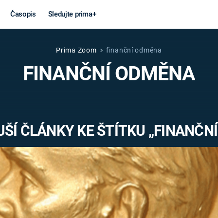
Časopis
Sledujte prima+
Prima Zoom
finanční odměna
Věda a
Války
FINANČNÍ ODMĚNA
technika
STUDENÁ V
KORONAVIRUS
VÁLKA VE
VIETNAMU
VESMÍR
ŠÍ ČLÁNKY KE ŠTÍTKU „FINANČN
VÁLEČNÉ FI
MARS
SERIÁLY
Záhady a
Zajímav
konspirace