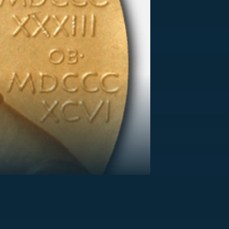
US
RSUS
ZE A