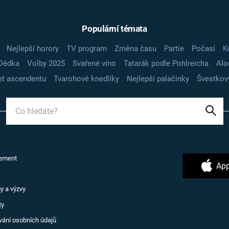
Populární témata
Nejlepší horory
TV program
Změna času
Partie
Počasí
K
Dědka
Volby 2025
Svařené víno
Tatarák podle Pohlreicha
Alo
t ascendentu
Tvarohové knedlíky
Nejlepší palačinky
Švestkov
ement
App
y a výzvy
ty
vání osobních údajů