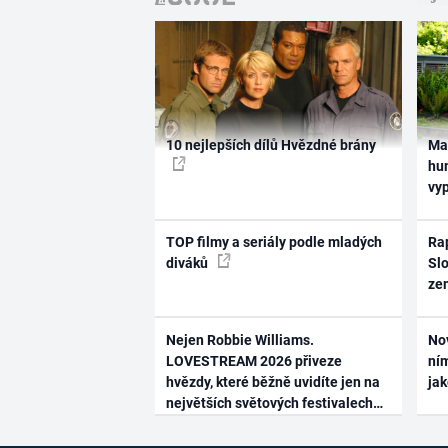
10 nejlepších dílů Hvězdné brány
Ma
hum
vy
TOP filmy a seriály podle mladých
Rap
diváků
Slo
ze
Nejen Robbie Williams.
No
LOVESTREAM 2026 přiveze
ním
hvězdy, které běžně uvidíte jen na
ja
největších světových festivalech