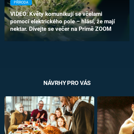
PŘÍRODA
Časopis
VIDEO: Květy komunikují se včelami
Sledujte prima+
pomocí elektrického pole – hlásí, že mají
nektar. Dívejte se večer na Primě ZOOM
Přihlášení
Sledujte nás
NÁVRHY PRO VÁS