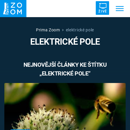
ŽIVĚ
Trendy:
ZRÁDCI
UFO
DRUHÁ SVĚTOVÁ VÁLKA
Prima Zoom
elektrické pole
ELEKTRICKÉ POLE
ZÁHADY
VETŘELCI DÁVNOVĚKU
NEJNOVĚJŠÍ ČLÁNKY KE ŠTÍTKU
„ELEKTRICKÉ POLE“
Témata
Témata
Pořady
TV Program