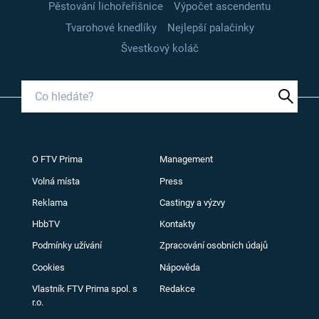
Pěstování lichořeřišnice
Výpočet ascendentu
Tvarohové knedlíky
Nejlepší palačinky
Švestkový koláč
O FTV Prima
Management
Volná místa
Press
Reklama
Castingy a výzvy
HbbTV
Kontakty
Podmínky užívání
Zpracování osobních údajů
Cookies
Nápověda
Vlastník FTV Prima spol. s
Redakce
r.o.