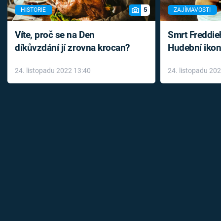
5
HISTORIE
ZAJÍMAVOSTI
Víte, proč se na Den
Smrt Freddie
díkůvzdání jí zrovna krocan?
Hudební ikon
až do konce 
24. listopadu 2022 13:40
24. listopadu 20
léky