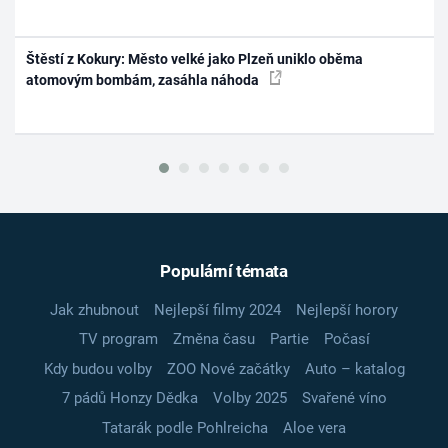
Štěstí z Kokury: Město velké jako Plzeň uniklo oběma
atomovým bombám, zasáhla náhoda
Populární témata
Jak zhubnout
Nejlepší filmy 2024
Nejlepší horory
TV program
Změna času
Partie
Počasí
Kdy budou volby
ZOO Nové začátky
Auto – katalog
7 pádů Honzy Dědka
Volby 2025
Svařené víno
Tatarák podle Pohlreicha
Aloe vera