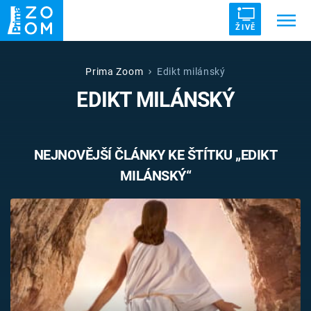
ŽIVĚ
Trendy:
ZRÁDCI
UFO
DRUHÁ SVĚTOVÁ VÁLKA
Prima Zoom
Edikt milánský
EDIKT MILÁNSKÝ
ZÁHADY
VETŘELCI DÁVNOVĚKU
NEJNOVĚJŠÍ ČLÁNKY KE ŠTÍTKU „EDIKT
MILÁNSKÝ“
Témata
Témata
Pořady
TV Program