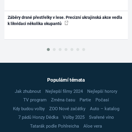
Záběry drsné přestřelky v lese. Precizní ukrajinská akce vedla
k likvidaci několika okupantů
Populární témata
Jak zhubnout
Nejlepší filmy 2024
Nejlepší horory
TV program
Změna času
Partie
Počasí
Kdy budou volby
ZOO Nové začátky
Auto – katalog
7 pádů Honzy Dědka
Volby 2025
Svařené víno
Tatarák podle Pohlreicha
Aloe vera