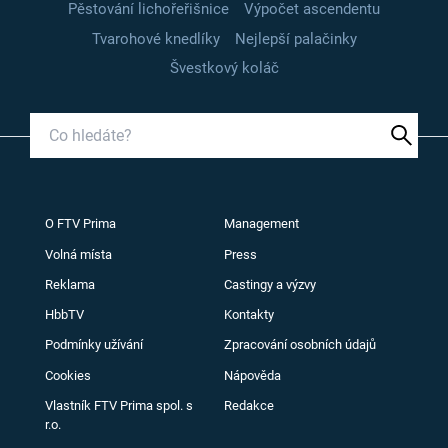
Pěstování lichořeřišnice
Výpočet ascendentu
Tvarohové knedlíky
Nejlepší palačinky
Švestkový koláč
O FTV Prima
Management
Volná místa
Press
Reklama
Castingy a výzvy
HbbTV
Kontakty
Podmínky užívání
Zpracování osobních údajů
Cookies
Nápověda
Vlastník FTV Prima spol. s
Redakce
r.o.