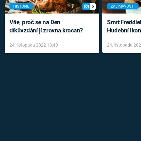
5
HISTORIE
ZAJÍMAVOSTI
Víte, proč se na Den
Smrt Freddie
díkůvzdání jí zrovna krocan?
Hudební ikon
až do konce 
24. listopadu 2022 13:40
24. listopadu 20
léky