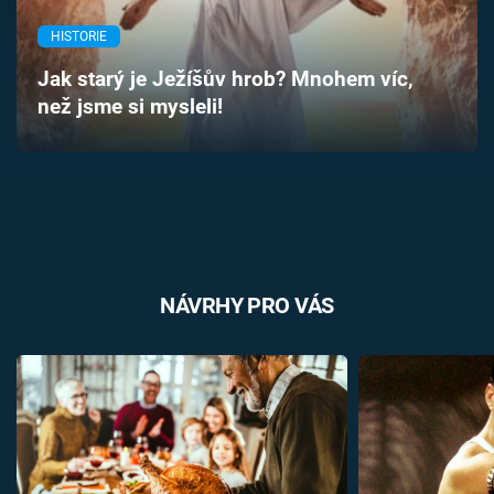
Časopis
HISTORIE
Sledujte prima+
Jak starý je Ježíšův hrob? Mnohem víc,
než jsme si mysleli!
Přihlášení
Sledujte nás
NÁVRHY PRO VÁS