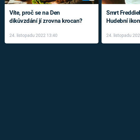
Víte, proč se na Den
Smrt Freddie
díkůvzdání jí zrovna krocan?
Hudební ikon
až do konce 
24. listopadu 2022 13:40
24. listopadu 20
léky