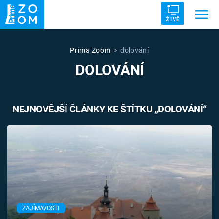
ŽIVĚ
Trendy:
ZRÁDCI
UFO
DRUHÁ SVĚTOVÁ VÁLKA
Prima Zoom
dolování
DOLOVÁNÍ
ZÁHADY
VETŘELCI DÁVNOVĚKU
NEJNOVĚJŠÍ ČLÁNKY KE ŠTÍTKU „DOLOVÁNÍ“
Témata
Témata
Pořady
TV Program
ZAJÍMAVOSTI