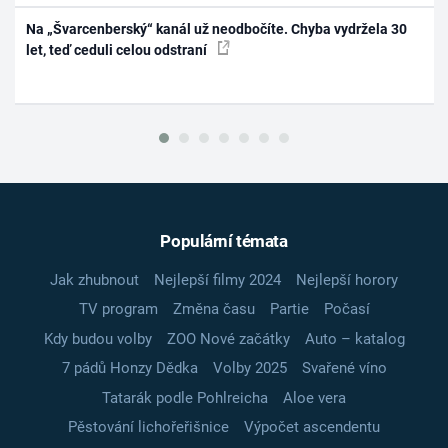
Na „Švarcenberský“ kanál už neodbočíte. Chyba vydržela 30
let, teď ceduli celou odstraní
Populární témata
Jak zhubnout
Nejlepší filmy 2024
Nejlepší horory
TV program
Změna času
Partie
Počasí
Kdy budou volby
ZOO Nové začátky
Auto – katalog
7 pádů Honzy Dědka
Volby 2025
Svařené víno
Tatarák podle Pohlreicha
Aloe vera
Pěstování lichořeřišnice
Výpočet ascendentu