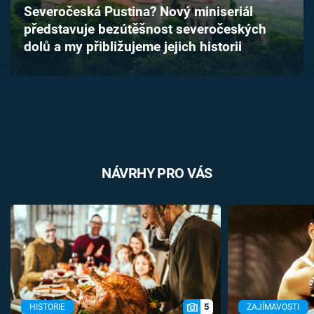
Severočeská Pustina? Nový miniseriál
Časopis
představuje bezútěšnost severočeských
dolů a my přibližujeme jejich historii
Sledujte prima+
Přihlášení
Sledujte nás
NÁVRHY PRO VÁS
5
HISTORIE
ZAJÍMAVOSTI