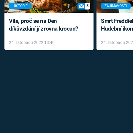
5
HISTORIE
ZAJÍMAVOSTI
Víte, proč se na Den
Smrt Freddie
díkůvzdání jí zrovna krocan?
Hudební ikon
až do konce 
24. listopadu 2022 13:40
24. listopadu 20
léky