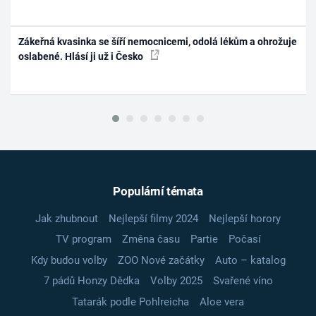
Zákeřná kvasinka se šíří nemocnicemi, odolá lékům a ohrožuje
oslabené. Hlásí ji už i Česko
Populární témata
Jak zhubnout
Nejlepší filmy 2024
Nejlepší horory
TV program
Změna času
Partie
Počasí
Kdy budou volby
ZOO Nové začátky
Auto – katalog
7 pádů Honzy Dědka
Volby 2025
Svařené víno
Tatarák podle Pohlreicha
Aloe vera