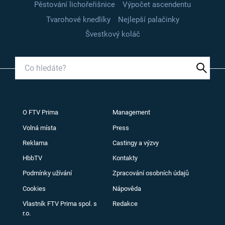
Pěstování lichořeřišnice
Výpočet ascendentu
Tvarohové knedlíky
Nejlepší palačinky
Švestkový koláč
O FTV Prima
Management
Volná místa
Press
Reklama
Castingy a výzvy
HbbTV
Kontakty
Podmínky užívání
Zpracování osobních údajů
Cookies
Nápověda
Vlastník FTV Prima spol. s
Redakce
r.o.