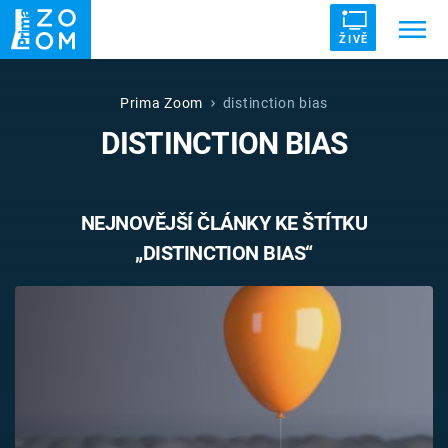
ŽIVĚ
Trendy:
ZRÁDCI
UFO
DRUHÁ SVĚTOVÁ VÁLKA
Prima Zoom
distinction bias
DISTINCTION BIAS
ZÁHADY
VETŘELCI DÁVNOVĚKU
NEJNOVĚJŠÍ ČLÁNKY KE ŠTÍTKU
„DISTINCTION BIAS“
Témata
Témata
Pořady
TV Program