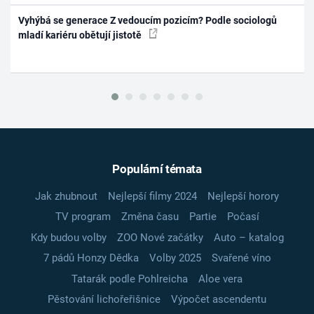
Vyhýbá se generace Z vedoucím pozicím? Podle sociologů
mladí kariéru obětují jistotě
Populární témata
Jak zhubnout
Nejlepší filmy 2024
Nejlepší horory
TV program
Změna času
Partie
Počasí
Kdy budou volby
ZOO Nové začátky
Auto – katalog
7 pádů Honzy Dědka
Volby 2025
Svařené víno
Tatarák podle Pohlreicha
Aloe vera
Pěstování lichořeřišnice
Výpočet ascendentu