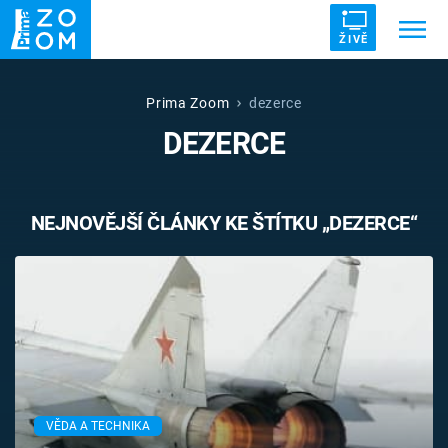
ŽIVĚ
Trendy:
ZRÁDCI
UFO
DRUHÁ SVĚTOVÁ VÁLKA
Prima Zoom
dezerce
DEZERCE
ZÁHADY
VETŘELCI DÁVNOVĚKU
NEJNOVĚJŠÍ ČLÁNKY KE ŠTÍTKU „DEZERCE“
Témata
Témata
Pořady
TV Program
VĚDA A TECHNIKA