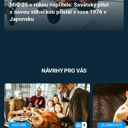
MiG-25 v rukou nepřítele: Sovětský pilot
Časopis
s novou stíhačkou přistál v roce 1976 v
Japonsku
Sledujte prima+
Přihlášení
Sledujte nás
NÁVRHY PRO VÁS
5
HISTORIE
ZAJÍMAVOSTI