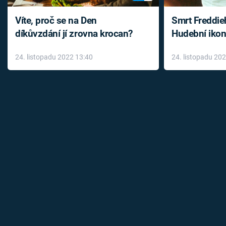
Víte, proč se na Den
Smrt Freddie
díkůvzdání jí zrovna krocan?
Hudební ikon
až do konce 
24. listopadu 2022 13:40
24. listopadu 20
léky