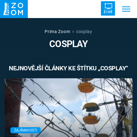
ŽIVĚ
Trendy:
ZRÁDCI
UFO
DRUHÁ SVĚTOVÁ VÁLKA
Prima Zoom
cosplay
COSPLAY
ZÁHADY
VETŘELCI DÁVNOVĚKU
NEJNOVĚJŠÍ ČLÁNKY KE ŠTÍTKU „COSPLAY“
Témata
Témata
Pořady
TV Program
ZAJÍMAVOSTI