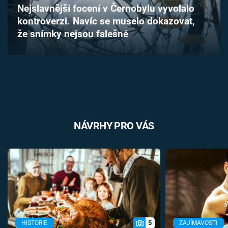
Nejslavnější focení v Černobylu vyvolalo
Časopis
kontroverzi. Navíc se muselo dokazovat,
že snímky nejsou falešné
Sledujte prima+
Přihlášení
Sledujte nás
NÁVRHY PRO VÁS
5
HISTORIE
ZAJÍMAVOSTI