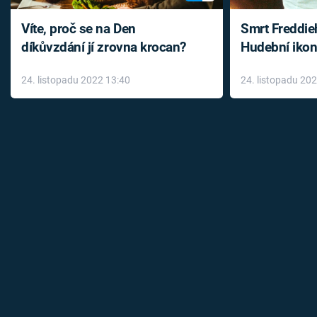
Víte, proč se na Den
Smrt Freddie
díkůvzdání jí zrovna krocan?
Hudební ikon
až do konce 
24. listopadu 2022 13:40
24. listopadu 20
léky