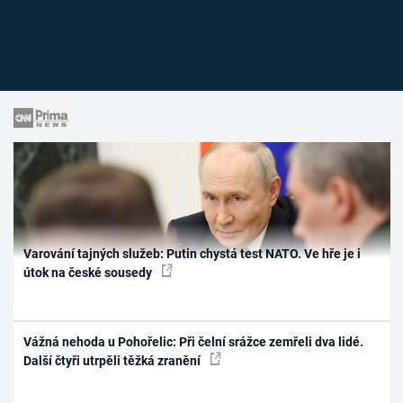
Varování tajných služeb: Putin chystá test NATO. Ve hře je i
útok na české sousedy
Vážná nehoda u Pohořelic: Při čelní srážce zemřeli dva lidé.
Další čtyři utrpěli těžká zranění