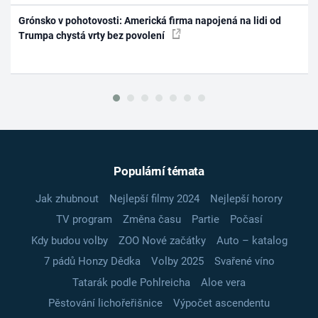
Grónsko v pohotovosti: Americká firma napojená na lidi od
Trumpa chystá vrty bez povolení
Populární témata
Jak zhubnout
Nejlepší filmy 2024
Nejlepší horory
TV program
Změna času
Partie
Počasí
Kdy budou volby
ZOO Nové začátky
Auto – katalog
7 pádů Honzy Dědka
Volby 2025
Svařené víno
Tatarák podle Pohlreicha
Aloe vera
Pěstování lichořeřišnice
Výpočet ascendentu