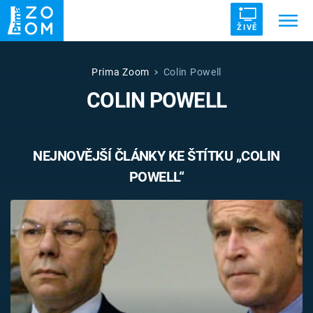
ŽIVĚ
Trendy:
ZRÁDCI
UFO
DRUHÁ SVĚTOVÁ VÁLKA
Prima Zoom
Colin Powell
COLIN POWELL
ZÁHADY
VETŘELCI DÁVNOVĚKU
NEJNOVĚJŠÍ ČLÁNKY KE ŠTÍTKU „COLIN
POWELL“
Témata
Témata
Pořady
TV Program