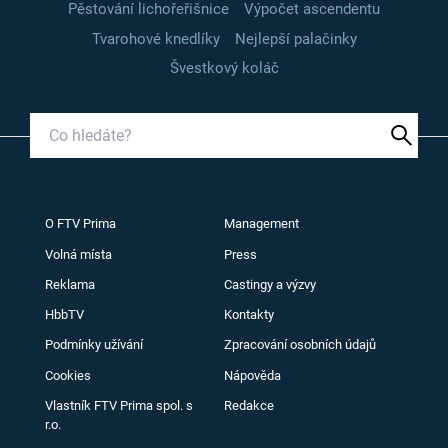
Pěstování lichořeřišnice
Výpočet ascendentu
Tvarohové knedlíky
Nejlepší palačinky
Švestkový koláč
O FTV Prima
Management
Volná místa
Press
Reklama
Castingy a výzvy
HbbTV
Kontakty
Podmínky užívání
Zpracování osobních údajů
Cookies
Nápověda
Vlastník FTV Prima spol. s
Redakce
r.o.