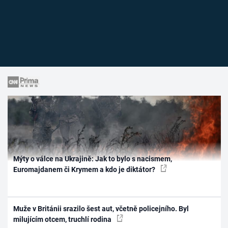
Mýty o válce na Ukrajině: Jak to bylo s nacismem,
Euromajdanem či Krymem a kdo je diktátor?
Muže v Británii srazilo šest aut, včetně policejního. Byl
milujícím otcem, truchlí rodina