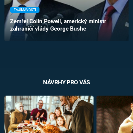
Časopis
ZAJÍMAVOSTI
Sledujte prima+
Zemřel Colin Powell, americký ministr
zahraničí vlády George Bushe
Přihlášení
Sledujte nás
NÁVRHY PRO VÁS