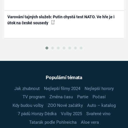
Varování tajných služeb: Putin chystá test NATO. Ve hře je i
útok na české sousedy
Populární témata
Jak zhubnout
Nejlepší filmy 2024
Nejlepší horory
TV program
Změna času
Partie
Počasí
Kdy budou volby
ZOO Nové začátky
Auto – katalog
7 pádů Honzy Dědka
Volby 2025
Svařené víno
Tatarák podle Pohlreicha
Aloe vera