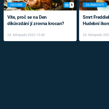
5
HISTORIE
ZAJÍMAVOSTI
Víte, proč se na Den
Smrt Freddie
díkůvzdání jí zrovna krocan?
Hudební ikon
až do konce 
24. listopadu 2022 13:40
24. listopadu 20
léky