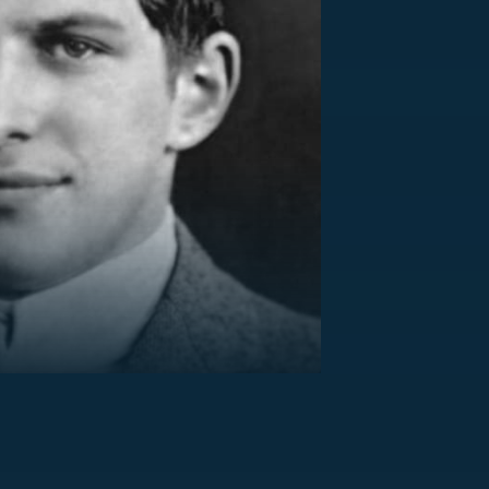
US
RSUS
ZE A