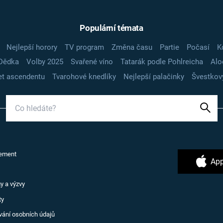
Populární témata
Nejlepší horory
TV program
Změna času
Partie
Počasí
K
Dědka
Volby 2025
Svařené víno
Tatarák podle Pohlreicha
Alo
t ascendentu
Tvarohové knedlíky
Nejlepší palačinky
Švestkov
ement
App
y a výzvy
ty
vání osobních údajů