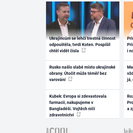
Ukrajincům se lehčí trestná činnost
Pri
odpouštěla, tvrdí Koten. Pospíšil
Pri
chtěl vidět čísla
i n
Rusko našlo slabé místo ukrajinské
Ma
obrany. Útočit může téměř bez
vž
varování
já,
Kubek: Evropa si zdevastovala
Ro
farmacii, nakupujeme v
Pr
Bangladéši. Vojtěch ničí
a 
zdravotnictví