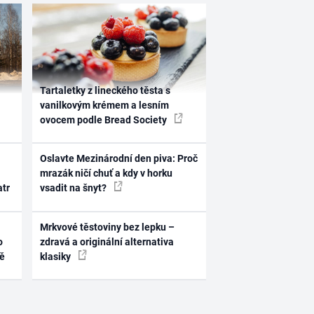
Tartaletky z lineckého těsta s
vanilkovým krémem a lesním
ovocem podle Bread Society
Oslavte Mezinárodní den piva: Proč
mrazák ničí chuť a kdy v horku
atr
vsadit na šnyt?
Mrkvové těstoviny bez lepku –
o
zdravá a originální alternativa
ně
klasiky