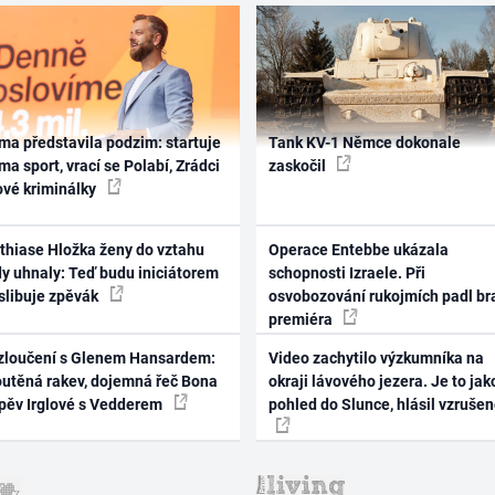
ma představila podzim: startuje
Tank KV-1 Němce dokonale
ma sport, vrací se Polabí, Zrádci
zaskočil
ové kriminálky
thiase Hložka ženy do vztahu
Operace Entebbe ukázala
dy uhnaly: Teď budu iniciátorem
schopnosti Izraele. Při
 slibuje zpěvák
osvobozování rukojmích padl br
premiéra
zloučení s Glenem Hansardem:
Video zachytilo výzkumníka na
outěná rakev, dojemná řeč Bona
okraji lávového jezera. Je to jak
zpěv Irglové s Vedderem
pohled do Slunce, hlásil vzruše