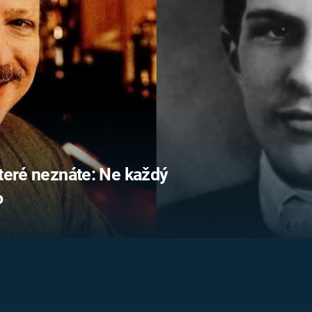
FILMY VERS
REALITA
UFO A
MIMOZEMŠŤANÉ
HORORY VE
REALITA
UTAJENÉ PŘÍBĚHY
ČESKÝCH DĚJIN
OPTICKÉ ILU
KLAMY
ALTERNATIVNÍ
HISTORIE
které neznáte: Ne každý
o