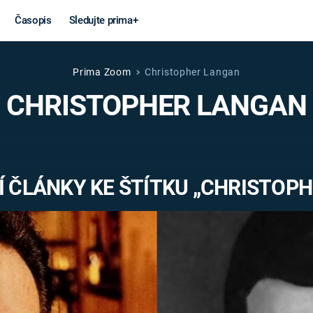
Časopis
Sledujte prima+
Prima Zoom
Christopher Langan
Věda a
Války
CHRISTOPHER LANGAN
technika
STUDENÁ V
KORONAVIRUS
VÁLKA VE
VIETNAMU
VESMÍR
 ČLÁNKY KE ŠTÍTKU „CHRISTOP
VÁLEČNÉ FI
MARS
SERIÁLY
Záhady a
Zajímav
konspirace