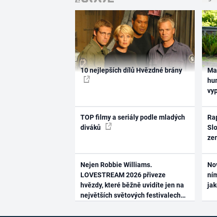
10 nejlepších dílů Hvězdné brány
Ma
hum
vy
TOP filmy a seriály podle mladých
Rap
diváků
Slo
ze
Nejen Robbie Williams.
No
LOVESTREAM 2026 přiveze
ním
hvězdy, které běžně uvidíte jen na
ja
největších světových festivalech