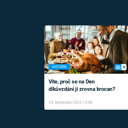
5
HISTORIE
Víte, proč se na Den
díkůvzdání jí zrovna krocan?
24. listopadu 2022 13:40