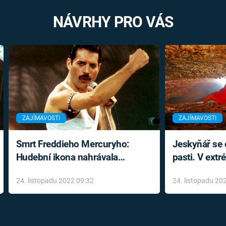
NÁVRHY PRO VÁS
ZAJÍMAVOSTI
ZAJÍMAVOSTI
Smrt Freddieho Mercuryho:
Jeskyňář se c
Hudební ikona nahrávala
pasti. V ext
až do konce života a odmítala
prožil noční
24. listopadu 2022 09:32
24. listopadu 20
léky
klaustrofobi