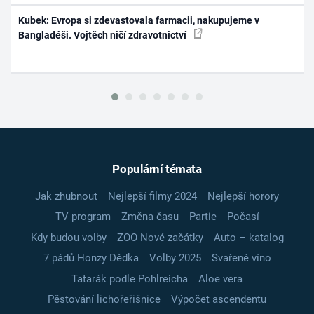
Kubek: Evropa si zdevastovala farmacii, nakupujeme v
Bangladéši. Vojtěch ničí zdravotnictví
Populární témata
Jak zhubnout
Nejlepší filmy 2024
Nejlepší horory
TV program
Změna času
Partie
Počasí
Kdy budou volby
ZOO Nové začátky
Auto – katalog
7 pádů Honzy Dědka
Volby 2025
Svařené víno
Tatarák podle Pohlreicha
Aloe vera
Pěstování lichořeřišnice
Výpočet ascendentu