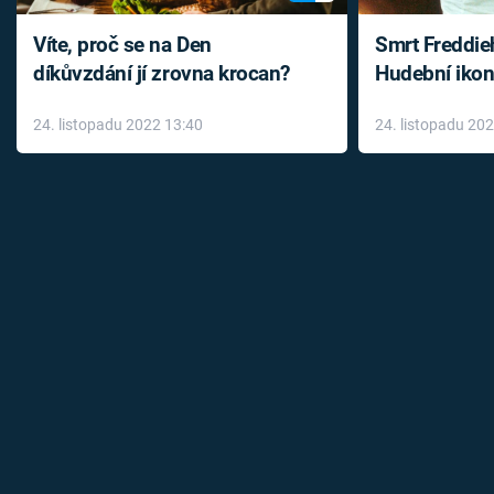
Víte, proč se na Den
Smrt Freddie
díkůvzdání jí zrovna krocan?
Hudební ikon
až do konce 
24. listopadu 2022 13:40
24. listopadu 20
léky