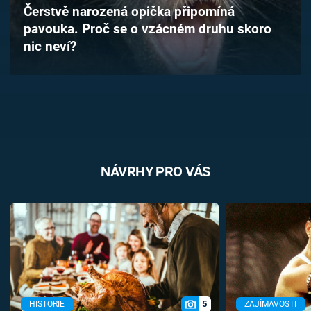
Čerstvě narozená opička připomíná
Časopis
pavouka. Proč se o vzácném druhu skoro
nic neví?
Sledujte prima+
Přihlášení
Sledujte nás
NÁVRHY PRO VÁS
5
HISTORIE
ZAJÍMAVOSTI