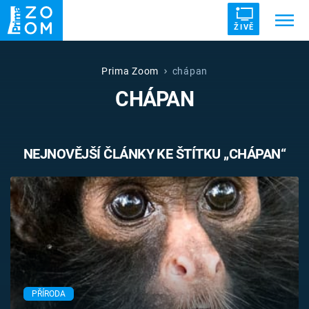
ŽIVĚ
Trendy:
ZRÁDCI
UFO
DRUHÁ SVĚTOVÁ VÁLKA
Prima Zoom
chápan
CHÁPAN
ZÁHADY
VETŘELCI DÁVNOVĚKU
NEJNOVĚJŠÍ ČLÁNKY KE ŠTÍTKU „CHÁPAN“
Témata
Témata
Pořady
TV Program
PŘÍRODA