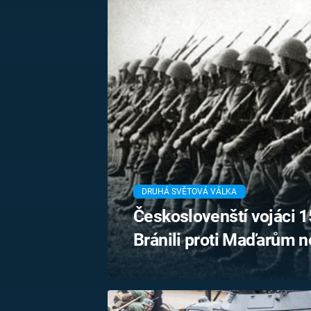
MARIE TEREZIE
ADOLF HITLER
NAPOLEON
BONAPARTE
ATENTÁT NA
REINHARDA
BRITSKÁ
HEYDRICHA
KRÁLOVSKÁ
RODINA
PRVNÍ SVĚTOVÁ
VÁLKA
DRUHÁ SVĚTOVÁ VÁLKA
Českoslovenští vojáci 1
Bránili proti Maďarům n