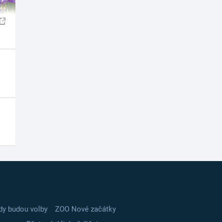
dy budou volby
ZOO Nové začátky