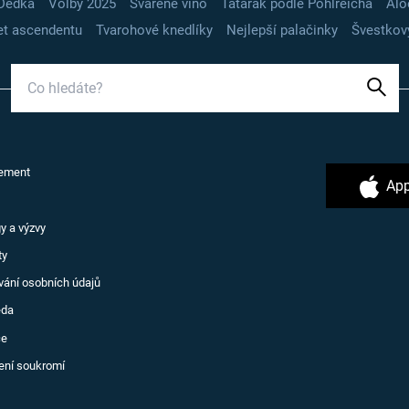
Dědka
Volby 2025
Svařené víno
Tatarák podle Pohlreicha
Alo
t ascendentu
Tvarohové knedlíky
Nejlepší palačinky
Švestkov
ement
App
y a výzvy
ty
vání osobních údajů
ěda
ce
ení soukromí