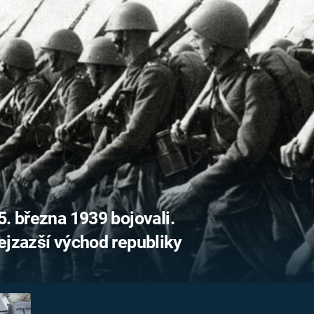
FILMY VERS
REALITA
UFO A
MIMOZEMŠŤANÉ
HORORY VE
REALITA
UTAJENÉ PŘÍBĚHY
ČESKÝCH DĚJIN
OPTICKÉ ILU
KLAMY
ALTERNATIVNÍ
HISTORIE
5. března 1939 bojovali.
ejzazší východ republiky