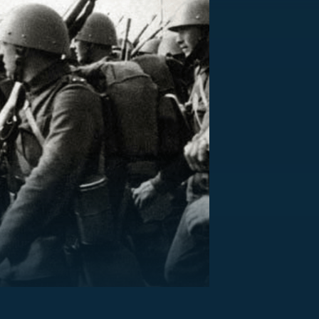
US
RSUS
ZE A