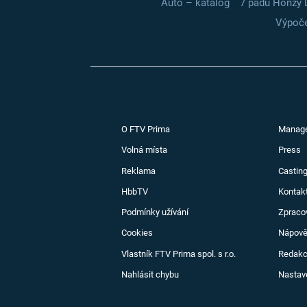
Auto – katalog
7 pádů Honzy 
Výpoče
O FTV Prima
Manag
Volná místa
Press
Reklama
Casting
HbbTV
Kontak
Podmínky užívání
Zpraco
Cookies
Nápov
Vlastník FTV Prima spol. s r.o.
Redak
Nahlásit chybu
Nastav