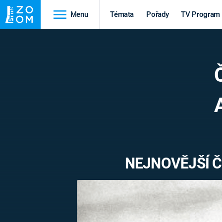
Menu
Témata
Pořady
TV Program
Cestování
Historie
HRADY A ZÁMKY
VIKINGOVÉ
HEDVÁBNÁ STEZKA
EPIDEMIE A
PANDEMIE
PŘÍRODA
STAROVĚKÝ EGYPT
NEJNOVĚJŠÍ 
Druhá
Výročí
světová válka