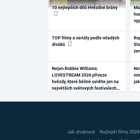
10 nejlepších dílů Hvězdné brány
Ma
hum
vy
TOP filmy a seriály podle mladých
Rap
diváků
Slo
ze
Nejen Robbie Williams.
No
LOVESTREAM 2026 přiveze
ním
hvězdy, které běžně uvidíte jen na
ja
největších světových festivalech
Jak zhubnout
Nejlepší filmy 2024