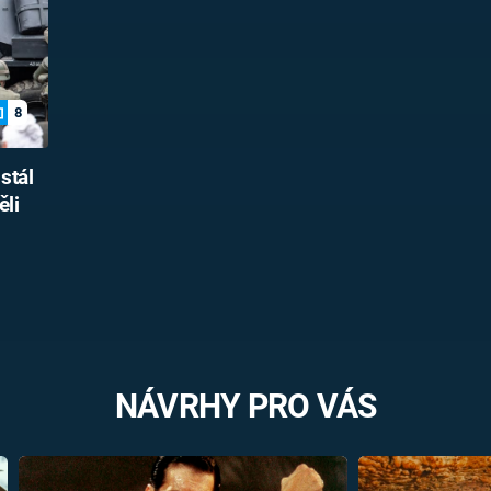
8
stál
li
NÁVRHY PRO VÁS