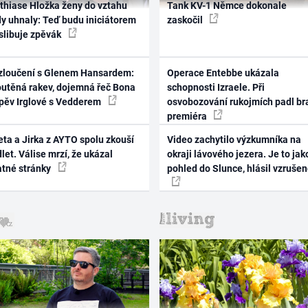
thiase Hložka ženy do vztahu
Tank KV-1 Němce dokonale
dy uhnaly: Teď budu iniciátorem
zaskočil
 slibuje zpěvák
zloučení s Glenem Hansardem:
Operace Entebbe ukázala
outěná rakev, dojemná řeč Bona
schopnosti Izraele. Při
zpěv Irglové s Vedderem
osvobozování rukojmích padl br
premiéra
ta a Jirka z AYTO spolu zkouší
Video zachytilo výzkumníka na
let. Válise mrzí, že ukázal
okraji lávového jezera. Je to jak
atné stránky
pohled do Slunce, hlásil vzruše