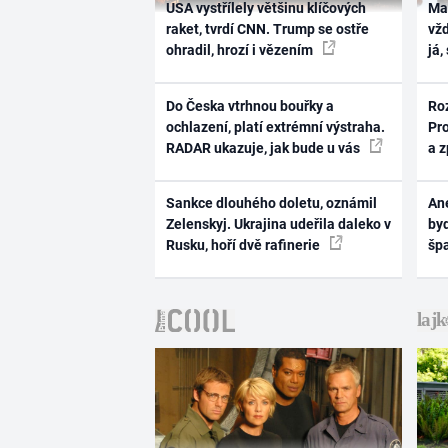
USA vystřílely většinu klíčových
Ma
raket, tvrdí CNN. Trump se ostře
vž
ohradil, hrozí i vězením
já,
Do Česka vtrhnou bouřky a
Ro
ochlazení, platí extrémní výstraha.
Pr
RADAR ukazuje, jak bude u vás
a 
Sankce dlouhého doletu, oznámil
Ane
Zelenskyj. Ukrajina udeřila daleko v
byd
Rusku, hoří dvě rafinerie
šp