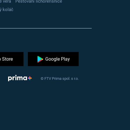
e vera
Pěstování lichořeřišnice
ý koláč
 Store
Google Play
© FTV Prima spol. s r.o.