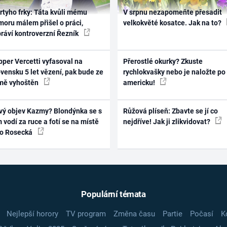
rtyho frky: Táta kvůli mému
V srpnu nezapomeňte přesadit
oru málem přišel o práci,
velkokvěté kosatce. Jak na to?
práví kontroverzní Řezník
per Vercetti vyfasoval na
Přerostlé okurky? Zkuste
vensku 5 let vězení, pak bude ze
rychlokvašky nebo je naložte po
mě vyhoštěn
americku!
vý objev Kazmy? Blondýnka se s
Růžová plíseň: Zbavte se jí co
 vodí za ruce a fotí se na místě
nejdříve! Jak ji zlikvidovat?
ko Rosecká
Populární témata
Nejlepší horory
TV program
Změna času
Partie
Počasí
K