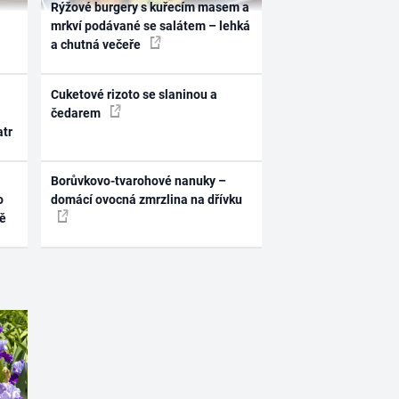
Rýžové burgery s kuřecím masem a
mrkví podávané se salátem – lehká
a chutná večeře
Cuketové rizoto se slaninou a
čedarem
atr
Borůvkovo-tvarohové nanuky –
o
domácí ovocná zmrzlina na dřívku
ně