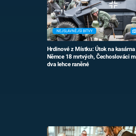
NEJSLAVNĚJŠÍ BITVY
Hrdinové z Místku: Útok na kasárna 
Němce 18 mrtvých, Čechoslováci mě
dva lehce raněné