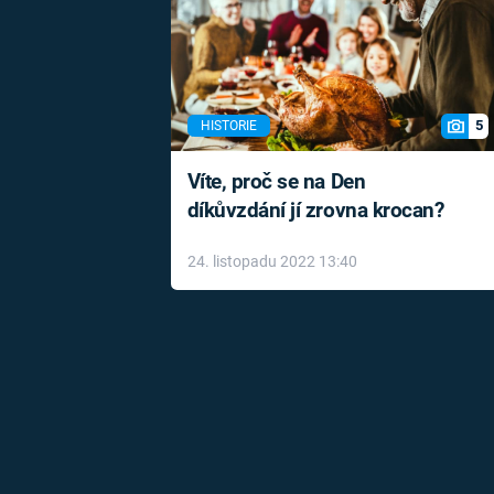
5
HISTORIE
Víte, proč se na Den
díkůvzdání jí zrovna krocan?
24. listopadu 2022 13:40