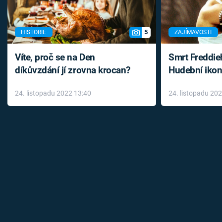
5
HISTORIE
ZAJÍMAVOSTI
Víte, proč se na Den
Smrt Freddie
díkůvzdání jí zrovna krocan?
Hudební ikon
až do konce 
24. listopadu 2022 13:40
24. listopadu 20
léky