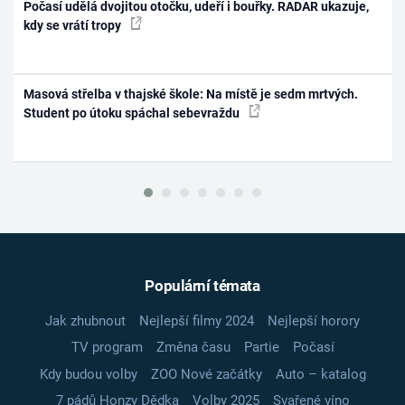
Počasí udělá dvojitou otočku, udeří i bouřky. RADAR ukazuje,
kdy se vrátí tropy
Masová střelba v thajské škole: Na místě je sedm mrtvých.
Student po útoku spáchal sebevraždu
Populární témata
Jak zhubnout
Nejlepší filmy 2024
Nejlepší horory
TV program
Změna času
Partie
Počasí
Kdy budou volby
ZOO Nové začátky
Auto – katalog
7 pádů Honzy Dědka
Volby 2025
Svařené víno