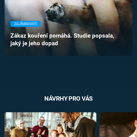
Časopis
Sledujte prima+
ZAJÍMAVOSTI
Zákaz kouření pomáhá. Studie popsala,
Přihlášení
jaký je jeho dopad
Sledujte nás
NÁVRHY PRO VÁS