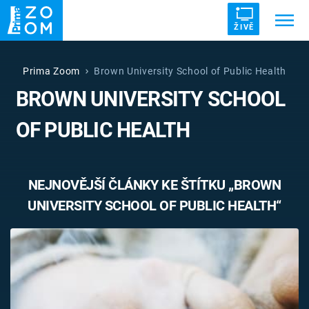
ŽIVĚ
Trendy:
ZRÁDCI
UFO
DRUHÁ SVĚTOVÁ VÁLKA
Prima Zoom
Brown University School of Public Health
BROWN UNIVERSITY SCHOOL
ZÁHADY
VETŘELCI DÁVNOVĚKU
OF PUBLIC HEALTH
NEJNOVĚJŠÍ ČLÁNKY KE ŠTÍTKU „BROWN
Témata
UNIVERSITY SCHOOL OF PUBLIC HEALTH“
Témata
Pořady
TV Program