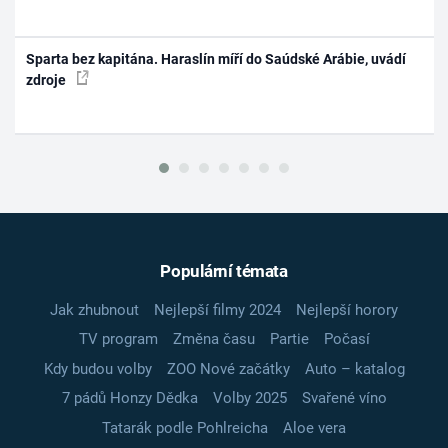
Sparta bez kapitána. Haraslín míří do Saúdské Arábie, uvádí
zdroje
Populární témata
Jak zhubnout
Nejlepší filmy 2024
Nejlepší horory
TV program
Změna času
Partie
Počasí
Kdy budou volby
ZOO Nové začátky
Auto – katalog
7 pádů Honzy Dědka
Volby 2025
Svařené víno
Tatarák podle Pohlreicha
Aloe vera