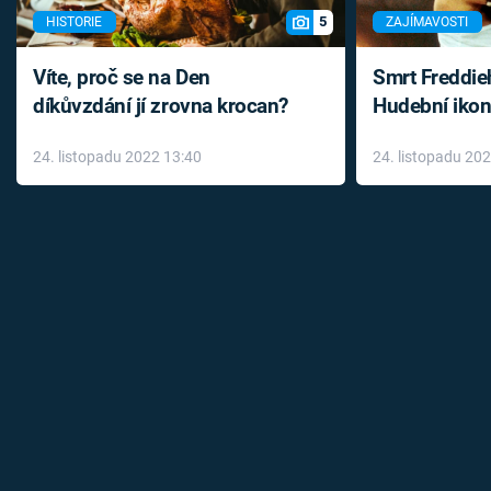
5
HISTORIE
ZAJÍMAVOSTI
Víte, proč se na Den
Smrt Freddie
díkůvzdání jí zrovna krocan?
Hudební ikon
až do konce 
24. listopadu 2022 13:40
24. listopadu 20
léky