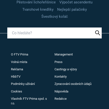
Pěstování lichořeřišnice
Výpočet ascendentu
Tvarohové knedlíky
Nejlepší palačinky
Švestkový koláč
O FTV Prima
Management
Volná místa
Press
Reklama
Castingy a výzvy
HbbTV
Kontakty
Podmínky užívání
Zpracování osobních údajů
Cookies
Nápověda
Vlastník FTV Prima spol. s
Redakce
r.o.