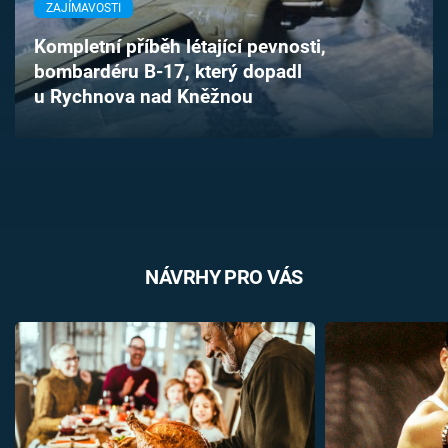
ZAJÍMAVOSTI
Časopis
Kompletní příběh létající pevnosti,
Sledujte prima+
bombardéru B-17, který dopadl
u Rychnova nad Kněžnou
Přihlášení
Sledujte nás
NÁVRHY PRO VÁS