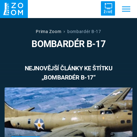
ŽIVĚ
Trendy:
ZRÁDCI
UFO
DRUHÁ SVĚTOVÁ VÁLKA
Prima Zoom
bombardér B-17
BOMBARDÉR B-17
ZÁHADY
VETŘELCI DÁVNOVĚKU
NEJNOVĚJŠÍ ČLÁNKY KE ŠTÍTKU
„BOMBARDÉR B-17“
Témata
Témata
Pořady
TV Program